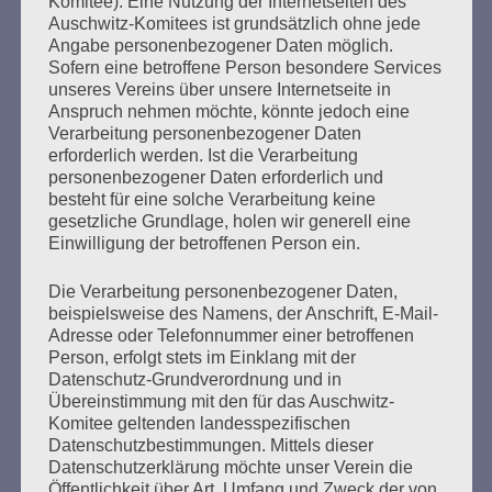
bestehen!
Komitee). Eine Nutzung der Internetseiten des
Auschwitz-Komitees ist grundsätzlich ohne jede
Angabe personenbezogener Daten möglich.
mehr ...
Sofern eine betroffene Person besondere Services
unseres Vereins über unsere Internetseite in
Anspruch nehmen möchte, könnte jedoch eine
Verarbeitung personenbezogener Daten
erforderlich werden. Ist die Verarbeitung
personenbezogener Daten erforderlich und
besteht für eine solche Verarbeitung keine
gesetzliche Grundlage, holen wir generell eine
Einwilligung der betroffenen Person ein.
Die Verarbeitung personenbezogener Daten,
beispielsweise des Namens, der Anschrift, E-Mail-
Adresse oder Telefonnummer einer betroffenen
SCHLUSSWORT von Esther Bejarano
Person, erfolgt stets im Einklang mit der
anlässlich der Veranstaltung des
Datenschutz-Grundverordnung und in
Übereinstimmung mit den für das Auschwitz-
Auschwitz-Komitees
Komitee geltenden landesspezifischen
Datenschutzbestimmungen. Mittels dieser
Erstellt am
24. Januar 2021
Datenschutzerklärung möchte unser Verein die
Öffentlichkeit über Art, Umfang und Zweck der von