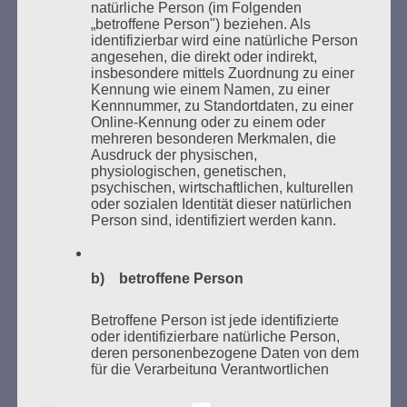
natürliche Person (im Folgenden
„betroffene Person") beziehen. Als
identifizierbar wird eine natürliche Person
angesehen, die direkt oder indirekt,
insbesondere mittels Zuordnung zu einer
Kennung wie einem Namen, zu einer
Kennnummer, zu Standortdaten, zu einer
Online-Kennung oder zu einem oder
mehreren besonderen Merkmalen, die
Ausdruck der physischen,
Donnerstag, 21. Mai 2026, 11 – 18 Uhr
physiologischen, genetischen,
psychischen, wirtschaftlichen, kulturellen
Zum 26. Mal gibt es eine Marathonlesung anlässlich
oder sozialen Identität dieser natürlichen
des Gedenkens an die Verbrennung von Büchern am
Person sind, identifiziert werden kann.
Kaifu-Ufer – genau an dem Ort, wo im Mai 1933 NS-
Studentenorganisationen und Burschenschaftler
Bücher verbrannten.
b) betroffene Person
Weitere Informationen:
lesezeichen-setzen.de
Betroffene Person ist jede identifizierte
oder identifizierbare natürliche Person,
deren personenbezogene Daten von dem
für die Verarbeitung Verantwortlichen
verarbeitet werden.