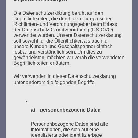
Ich kann mir nichts Schlimmeres vorstellen, als dass
die Erfahrung meiner Generation in Vergessenheit
Die Datenschutzerklärung beruht auf den
gerät. Dann wären alle Opfer des Faschismus und
Begrifflichkeiten, die durch den Europäischen
des Krieges, alles, was wir erlitten haben, umsonst
Richtlinien- und Verordnungsgeber beim Erlass
gewesen. Aber ihr seid da. Wir bauen auf euch. Ich
der Datenschutz-Grundverordnung (DS-GVO)
vertraue euch, liebe Freundinnen und Freunde! Eine
verwendet wurden. Unsere Datenschutzerklärung
bessere Welt ist möglich.
soll sowohl für die Öffentlichkeit als auch für
unsere Kunden und Geschäftspartner einfach
lesbar und verständlich sein. Um dies zu
Esther Bejarano - 6. September 2019
gewährleisten, möchten wir vorab die verwendeten
Begrifflichkeiten erläutern.
Wir verwenden in dieser Datenschutzerklärung
unter anderem die folgenden Begriffe:
SUCHEN
NACH:
a) personenbezogene Daten
Personenbezogene Daten sind alle
Informationen, die sich auf eine
MARATHONLESUNG AUS DEN
identifizierte oder identifizierbare
VERBRANNTEN BÜCHERN