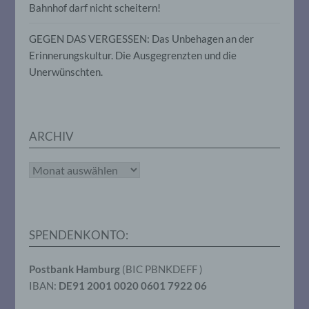
oder andere Stelle, die allein oder
Bahnhof darf nicht scheitern!
gemeinsam mit anderen über die Zwecke
und Mittel der Verarbeitung von
GEGEN DAS VERGESSEN: Das Unbehagen an der
personenbezogenen Daten entscheidet.
Erinnerungskultur. Die Ausgegrenzten und die
Sind die Zwecke und Mittel dieser
Verarbeitung durch das Unionsrecht oder
Unerwünschten.
das Recht der Mitgliedstaaten vorgegeben,
so kann der Verantwortliche
beziehungsweise können die bestimmten
Kriterien seiner Benennung nach dem
Unionsrecht oder dem Recht der
ARCHIV
Mitgliedstaaten vorgesehen werden.
Archiv
h) Auftragsverarbeiter
Auftragsverarbeiter ist eine natürliche oder
juristische Person, Behörde, Einrichtung
SPENDENKONTO:
oder andere Stelle, die personenbezogene
Daten im Auftrag des Verantwortlichen
Postbank Hamburg
(BIC PBNKDEFF )
verarbeitet.
IBAN:
DE91 2001 0020 0601 7922 06