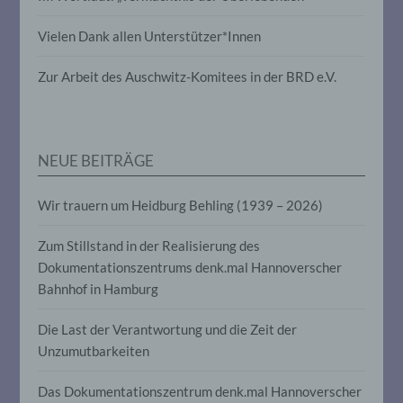
Vielen Dank allen Unterstützer*Innen
Pseudonymisierung ist die Verarbeitung
personenbezogener Daten in einer Weise,
auf welche die personenbezogenen Daten
Zur Arbeit des Auschwitz-Komitees in der BRD e.V.
ohne Hinzuziehung zusätzlicher
Informationen nicht mehr einer
spezifischen betroffenen Person
zugeordnet werden können, sofern diese
zusätzlichen Informationen gesondert
NEUE BEITRÄGE
aufbewahrt werden und technischen und
organisatorischen Maßnahmen
unterliegen, die gewährleisten, dass die
Wir trauern um Heidburg Behling (1939 – 2026)
personenbezogenen Daten nicht einer
identifizierten oder identifizierbaren
Zum Stillstand in der Realisierung des
natürlichen Person zugewiesen werden.
Dokumentationszentrums denk.mal Hannoverscher
Bahnhof in Hamburg
g) Verantwortlicher oder für die
Verarbeitung Verantwortlicher
Die Last der Verantwortung und die Zeit der
Unzumutbarkeiten
Verantwortlicher oder für die Verarbeitung
Verantwortlicher ist die natürliche oder
Das Dokumentationszentrum denk.mal Hannoverscher
juristische Person, Behörde, Einrichtung