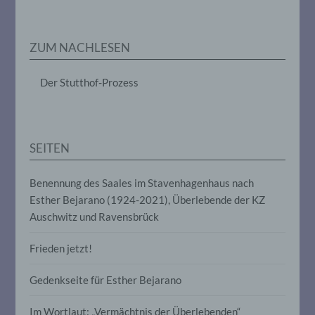
Markierung gespeicherter
personenbezogener Daten mit dem Ziel,
ihre künftige Verarbeitung einzuschränken.
ZUM NACHLESEN
e) Profiling
Der Stutthof-Prozess
Profiling ist jede Art der automatisierten
Verarbeitung personenbezogener Daten,
die darin besteht, dass diese
personenbezogenen Daten verwendet
SEITEN
werden, um bestimmte persönliche
Aspekte, die sich auf eine natürliche
Person beziehen, zu bewerten,
Benennung des Saales im Stavenhagenhaus nach
insbesondere, um Aspekte bezüglich
Esther Bejarano (1924-2021), Überlebende der KZ
Arbeitsleistung, wirtschaftlicher Lage,
Auschwitz und Ravensbrück
Gesundheit, persönlicher Vorlieben,
Interessen, Zuverlässigkeit, Verhalten,
Aufenthaltsort oder Ortswechsel dieser
Frieden jetzt!
natürlichen Person zu analysieren oder
vorherzusagen.
Gedenkseite für Esther Bejarano
Im Wortlaut: „Vermächtnis der Überlebenden“
f) Pseudonymisierung