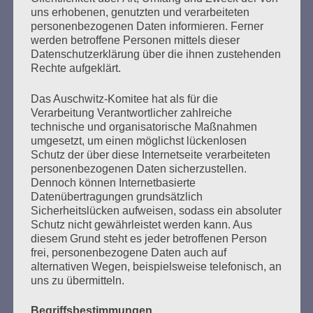
uns erhobenen, genutzten und verarbeiteten
76 Jahre nach der Befreiung des KZ Auschwitz durch die
personenbezogenen Daten informieren. Ferner
Rote Armee am 27. Januar 1945 Liebe Freundinnen und
werden betroffene Personen mittels dieser
Freunde, trotz Abstand in Corona-Zeiten sind wir uns so
Datenschutzerklärung über die ihnen zustehenden
nah – und ihr könnt hier immer wieder mal bei uns
Rechte aufgeklärt.
reinschauen und uns online treffen. 2020 war ein
furchtbares, ein schlimmes Jahr. Es begann mit
Das Auschwitz-Komitee hat als für die
Morddrohungen…
Verarbeitung Verantwortlicher zahlreiche
technische und organisatorische Maßnahmen
umgesetzt, um einen möglichst lückenlosen
mehr ...
Schutz der über diese Internetseite verarbeiteten
personenbezogenen Daten sicherzustellen.
Dennoch können Internetbasierte
Datenübertragungen grundsätzlich
Seitennummerierung
Sicherheitslücken aufweisen, sodass ein absoluter
Zurück
16
Weiter
Schutz nicht gewährleistet werden kann. Aus
der
diesem Grund steht es jeder betroffenen Person
frei, personenbezogene Daten auch auf
Beiträge
alternativen Wegen, beispielsweise telefonisch, an
uns zu übermitteln.
Begriffsbestimmungen