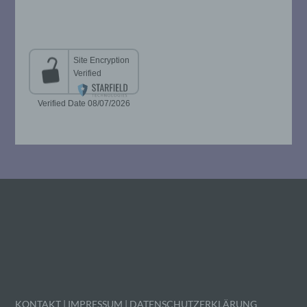
i) Empfänger
Empfänger ist eine natürliche oder
juristische Person, Behörde, Einrichtung
oder andere Stelle, der personenbezogene
Daten offengelegt werden, unabhängig
davon, ob es sich bei ihr um einen Dritten
handelt oder nicht. Behörden, die im
Rahmen eines bestimmten
Untersuchungsauftrags nach dem
Unionsrecht oder dem Recht der
Mitgliedstaaten möglicherweise
personenbezogene Daten erhalten, gelten
jedoch nicht als Empfänger.
j) Dritter
Dritter ist eine natürliche oder juristische
Person, Behörde, Einrichtung oder andere
Stelle außer der betroffenen Person, dem
Verantwortlichen, dem Auftragsverarbeiter
und den Personen, die unter der
KONTAKT
|
IMPRESSUM
|
DATENSCHUTZERKLÄRUNG