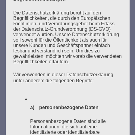
Das Haus brennt – und Sie sperren die Feuerwehr
aus.
Die Datenschutzerklärung beruht auf den
Begrifflichkeiten, die durch den Europäischen
Esther Bejarano - 25. November 2019
Richtlinien- und Verordnungsgeber beim Erlass
der Datenschutz-Grundverordnung (DS-GVO)
verwendet wurden. Unsere Datenschutzerklärung
soll sowohl für die Öffentlichkeit als auch für
unsere Kunden und Geschäftspartner einfach
lesbar und verständlich sein. Um dies zu
gewährleisten, möchten wir vorab die verwendeten
Begrifflichkeiten erläutern.
Wir verwenden in dieser Datenschutzerklärung
unter anderem die folgenden Begriffe:
SUCHEN
NACH:
a) personenbezogene Daten
Personenbezogene Daten sind alle
Informationen, die sich auf eine
MARATHONLESUNG AUS DEN
identifizierte oder identifizierbare
VERBRANNTEN BÜCHERN