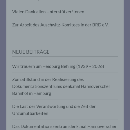
Vielen Dank allen Unterstützer*Innen
Pseudonymisierung ist die Verarbeitung
personenbezogener Daten in einer Weise,
auf welche die personenbezogenen Daten
Zur Arbeit des Auschwitz-Komitees in der BRD e.V.
ohne Hinzuziehung zusätzlicher
Informationen nicht mehr einer
spezifischen betroffenen Person
zugeordnet werden können, sofern diese
zusätzlichen Informationen gesondert
NEUE BEITRÄGE
aufbewahrt werden und technischen und
organisatorischen Maßnahmen
unterliegen, die gewährleisten, dass die
Wir trauern um Heidburg Behling (1939 – 2026)
personenbezogenen Daten nicht einer
identifizierten oder identifizierbaren
Zum Stillstand in der Realisierung des
natürlichen Person zugewiesen werden.
Dokumentationszentrums denk.mal Hannoverscher
Bahnhof in Hamburg
g) Verantwortlicher oder für die
Verarbeitung Verantwortlicher
Die Last der Verantwortung und die Zeit der
Unzumutbarkeiten
Verantwortlicher oder für die Verarbeitung
Verantwortlicher ist die natürliche oder
Das Dokumentationszentrum denk.mal Hannoverscher
juristische Person, Behörde, Einrichtung