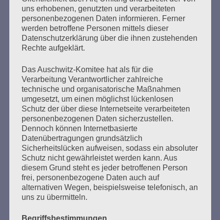
uns erhobenen, genutzten und verarbeiteten
76 Jahre nach der Befreiung des KZ Auschwitz durch die
personenbezogenen Daten informieren. Ferner
Rote Armee am 27. Januar 1945 Liebe Freundinnen und
werden betroffene Personen mittels dieser
Freunde, trotz Abstand in Corona-Zeiten sind wir uns so
Datenschutzerklärung über die ihnen zustehenden
nah – und ihr könnt hier immer wieder mal bei uns
Rechte aufgeklärt.
reinschauen und uns online treffen. 2020 war ein
furchtbares, ein schlimmes Jahr. Es begann mit
Das Auschwitz-Komitee hat als für die
Morddrohungen…
Verarbeitung Verantwortlicher zahlreiche
technische und organisatorische Maßnahmen
umgesetzt, um einen möglichst lückenlosen
mehr ...
Schutz der über diese Internetseite verarbeiteten
personenbezogenen Daten sicherzustellen.
Dennoch können Internetbasierte
Datenübertragungen grundsätzlich
Seitennummerierung
Sicherheitslücken aufweisen, sodass ein absoluter
Zurück
16
Weiter
Schutz nicht gewährleistet werden kann. Aus
der
diesem Grund steht es jeder betroffenen Person
frei, personenbezogene Daten auch auf
Beiträge
alternativen Wegen, beispielsweise telefonisch, an
uns zu übermitteln.
Begriffsbestimmungen