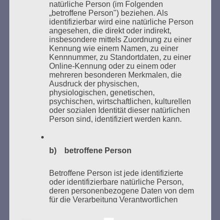
natürliche Person (im Folgenden
„betroffene Person") beziehen. Als
identifizierbar wird eine natürliche Person
angesehen, die direkt oder indirekt,
insbesondere mittels Zuordnung zu einer
Kennung wie einem Namen, zu einer
Kennnummer, zu Standortdaten, zu einer
Online-Kennung oder zu einem oder
mehreren besonderen Merkmalen, die
Ausdruck der physischen,
Donnerstag, 21. Mai 2026, 11 – 18 Uhr
physiologischen, genetischen,
psychischen, wirtschaftlichen, kulturellen
Zum 26. Mal gibt es eine Marathonlesung anlässlich
oder sozialen Identität dieser natürlichen
des Gedenkens an die Verbrennung von Büchern am
Person sind, identifiziert werden kann.
Kaifu-Ufer – genau an dem Ort, wo im Mai 1933 NS-
Studentenorganisationen und Burschenschaftler
Bücher verbrannten.
b) betroffene Person
Weitere Informationen:
lesezeichen-setzen.de
Betroffene Person ist jede identifizierte
oder identifizierbare natürliche Person,
deren personenbezogene Daten von dem
für die Verarbeitung Verantwortlichen
verarbeitet werden.