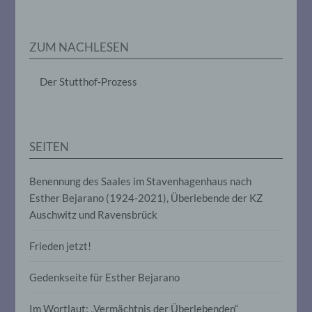
Markierung gespeicherter
personenbezogener Daten mit dem Ziel,
ihre künftige Verarbeitung einzuschränken.
ZUM NACHLESEN
e) Profiling
Der Stutthof-Prozess
Profiling ist jede Art der automatisierten
Verarbeitung personenbezogener Daten,
die darin besteht, dass diese
personenbezogenen Daten verwendet
SEITEN
werden, um bestimmte persönliche
Aspekte, die sich auf eine natürliche
Person beziehen, zu bewerten,
Benennung des Saales im Stavenhagenhaus nach
insbesondere, um Aspekte bezüglich
Esther Bejarano (1924-2021), Überlebende der KZ
Arbeitsleistung, wirtschaftlicher Lage,
Auschwitz und Ravensbrück
Gesundheit, persönlicher Vorlieben,
Interessen, Zuverlässigkeit, Verhalten,
Aufenthaltsort oder Ortswechsel dieser
Frieden jetzt!
natürlichen Person zu analysieren oder
vorherzusagen.
Gedenkseite für Esther Bejarano
Im Wortlaut: „Vermächtnis der Überlebenden“
f) Pseudonymisierung