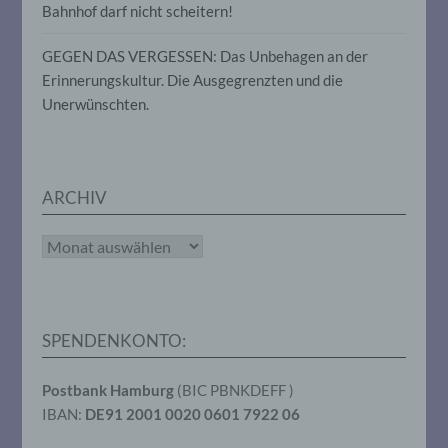
oder andere Stelle, die allein oder
Bahnhof darf nicht scheitern!
gemeinsam mit anderen über die Zwecke
und Mittel der Verarbeitung von
GEGEN DAS VERGESSEN: Das Unbehagen an der
personenbezogenen Daten entscheidet.
Erinnerungskultur. Die Ausgegrenzten und die
Sind die Zwecke und Mittel dieser
Verarbeitung durch das Unionsrecht oder
Unerwünschten.
das Recht der Mitgliedstaaten vorgegeben,
so kann der Verantwortliche
beziehungsweise können die bestimmten
Kriterien seiner Benennung nach dem
Unionsrecht oder dem Recht der
ARCHIV
Mitgliedstaaten vorgesehen werden.
Archiv
h) Auftragsverarbeiter
Auftragsverarbeiter ist eine natürliche oder
juristische Person, Behörde, Einrichtung
SPENDENKONTO:
oder andere Stelle, die personenbezogene
Daten im Auftrag des Verantwortlichen
Postbank Hamburg
(BIC PBNKDEFF )
verarbeitet.
IBAN:
DE91 2001 0020 0601 7922 06