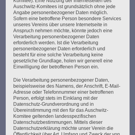
bestehen!
Komitee). Eine Nutzung der Internetseiten des
Auschwitz-Komitees ist grundsätzlich ohne jede
Angabe personenbezogener Daten möglich.
mehr ...
Sofern eine betroffene Person besondere Services
unseres Vereins über unsere Internetseite in
Anspruch nehmen möchte, könnte jedoch eine
Verarbeitung personenbezogener Daten
erforderlich werden. Ist die Verarbeitung
personenbezogener Daten erforderlich und
besteht für eine solche Verarbeitung keine
gesetzliche Grundlage, holen wir generell eine
Einwilligung der betroffenen Person ein.
Die Verarbeitung personenbezogener Daten,
beispielsweise des Namens, der Anschrift, E-Mail-
Adresse oder Telefonnummer einer betroffenen
SCHLUSSWORT von Esther Bejarano
Person, erfolgt stets im Einklang mit der
anlässlich der Veranstaltung des
Datenschutz-Grundverordnung und in
Übereinstimmung mit den für das Auschwitz-
Auschwitz-Komitees
Komitee geltenden landesspezifischen
Datenschutzbestimmungen. Mittels dieser
Erstellt am
24. Januar 2021
Datenschutzerklärung möchte unser Verein die
Öffentlichkeit über Art, Umfang und Zweck der von