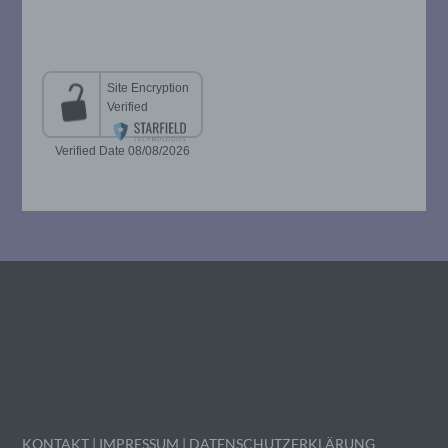
i) Empfänger
Empfänger ist eine natürliche oder
juristische Person, Behörde, Einrichtung
oder andere Stelle, der personenbezogene
Daten offengelegt werden, unabhängig
davon, ob es sich bei ihr um einen Dritten
handelt oder nicht. Behörden, die im
Rahmen eines bestimmten
Untersuchungsauftrags nach dem
Unionsrecht oder dem Recht der
Mitgliedstaaten möglicherweise
personenbezogene Daten erhalten, gelten
jedoch nicht als Empfänger.
j) Dritter
Dritter ist eine natürliche oder juristische
Person, Behörde, Einrichtung oder andere
Stelle außer der betroffenen Person, dem
Verantwortlichen, dem Auftragsverarbeiter
und den Personen, die unter der
KONTAKT
|
IMPRESSUM
|
DATENSCHUTZERKLÄRUNG