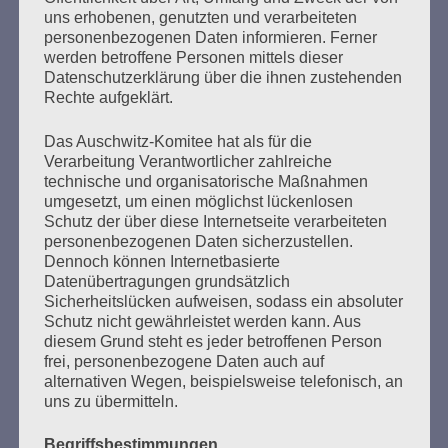
uns erhobenen, genutzten und verarbeiteten
76 Jahre nach der Befreiung des KZ Auschwitz durch die
personenbezogenen Daten informieren. Ferner
Rote Armee am 27. Januar 1945 Liebe Freundinnen und
werden betroffene Personen mittels dieser
Freunde, trotz Abstand in Corona-Zeiten sind wir uns so
Datenschutzerklärung über die ihnen zustehenden
nah – und ihr könnt hier immer wieder mal bei uns
Rechte aufgeklärt.
reinschauen und uns online treffen. 2020 war ein
furchtbares, ein schlimmes Jahr. Es begann mit
Das Auschwitz-Komitee hat als für die
Morddrohungen…
Verarbeitung Verantwortlicher zahlreiche
technische und organisatorische Maßnahmen
umgesetzt, um einen möglichst lückenlosen
mehr ...
Schutz der über diese Internetseite verarbeiteten
personenbezogenen Daten sicherzustellen.
Dennoch können Internetbasierte
Datenübertragungen grundsätzlich
Seitennummerierung
Sicherheitslücken aufweisen, sodass ein absoluter
Zurück
16
Weiter
Schutz nicht gewährleistet werden kann. Aus
der
diesem Grund steht es jeder betroffenen Person
frei, personenbezogene Daten auch auf
Beiträge
alternativen Wegen, beispielsweise telefonisch, an
uns zu übermitteln.
Begriffsbestimmungen