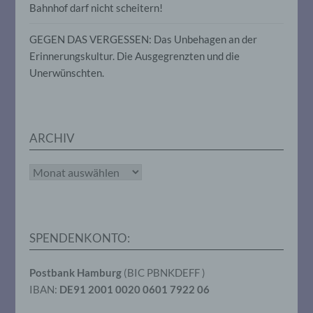
oder andere Stelle, die allein oder
Bahnhof darf nicht scheitern!
gemeinsam mit anderen über die Zwecke
und Mittel der Verarbeitung von
GEGEN DAS VERGESSEN: Das Unbehagen an der
personenbezogenen Daten entscheidet.
Erinnerungskultur. Die Ausgegrenzten und die
Sind die Zwecke und Mittel dieser
Verarbeitung durch das Unionsrecht oder
Unerwünschten.
das Recht der Mitgliedstaaten vorgegeben,
so kann der Verantwortliche
beziehungsweise können die bestimmten
Kriterien seiner Benennung nach dem
Unionsrecht oder dem Recht der
ARCHIV
Mitgliedstaaten vorgesehen werden.
Archiv
h) Auftragsverarbeiter
Auftragsverarbeiter ist eine natürliche oder
juristische Person, Behörde, Einrichtung
SPENDENKONTO:
oder andere Stelle, die personenbezogene
Daten im Auftrag des Verantwortlichen
Postbank Hamburg
(BIC PBNKDEFF )
verarbeitet.
IBAN:
DE91 2001 0020 0601 7922 06