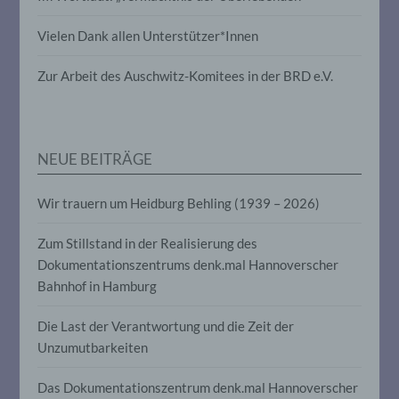
Vielen Dank allen Unterstützer*Innen
Pseudonymisierung ist die Verarbeitung
personenbezogener Daten in einer Weise,
auf welche die personenbezogenen Daten
Zur Arbeit des Auschwitz-Komitees in der BRD e.V.
ohne Hinzuziehung zusätzlicher
Informationen nicht mehr einer
spezifischen betroffenen Person
zugeordnet werden können, sofern diese
zusätzlichen Informationen gesondert
NEUE BEITRÄGE
aufbewahrt werden und technischen und
organisatorischen Maßnahmen
unterliegen, die gewährleisten, dass die
Wir trauern um Heidburg Behling (1939 – 2026)
personenbezogenen Daten nicht einer
identifizierten oder identifizierbaren
Zum Stillstand in der Realisierung des
natürlichen Person zugewiesen werden.
Dokumentationszentrums denk.mal Hannoverscher
Bahnhof in Hamburg
g) Verantwortlicher oder für die
Verarbeitung Verantwortlicher
Die Last der Verantwortung und die Zeit der
Unzumutbarkeiten
Verantwortlicher oder für die Verarbeitung
Verantwortlicher ist die natürliche oder
Das Dokumentationszentrum denk.mal Hannoverscher
juristische Person, Behörde, Einrichtung