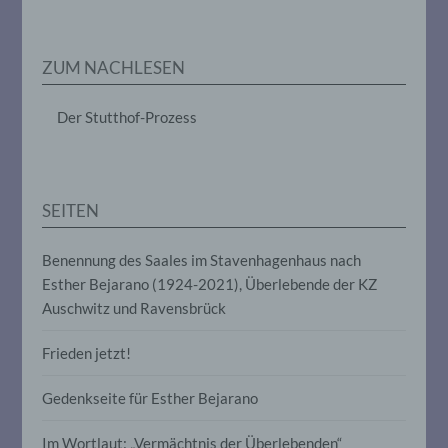
Markierung gespeicherter
personenbezogener Daten mit dem Ziel,
ihre künftige Verarbeitung einzuschränken.
ZUM NACHLESEN
e) Profiling
Der Stutthof-Prozess
Profiling ist jede Art der automatisierten
Verarbeitung personenbezogener Daten,
die darin besteht, dass diese
personenbezogenen Daten verwendet
SEITEN
werden, um bestimmte persönliche
Aspekte, die sich auf eine natürliche
Person beziehen, zu bewerten,
Benennung des Saales im Stavenhagenhaus nach
insbesondere, um Aspekte bezüglich
Esther Bejarano (1924-2021), Überlebende der KZ
Arbeitsleistung, wirtschaftlicher Lage,
Auschwitz und Ravensbrück
Gesundheit, persönlicher Vorlieben,
Interessen, Zuverlässigkeit, Verhalten,
Aufenthaltsort oder Ortswechsel dieser
Frieden jetzt!
natürlichen Person zu analysieren oder
vorherzusagen.
Gedenkseite für Esther Bejarano
Im Wortlaut: „Vermächtnis der Überlebenden“
f) Pseudonymisierung