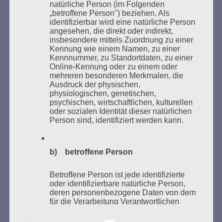
natürliche Person (im Folgenden
„betroffene Person") beziehen. Als
identifizierbar wird eine natürliche Person
angesehen, die direkt oder indirekt,
insbesondere mittels Zuordnung zu einer
Kennung wie einem Namen, zu einer
Kennnummer, zu Standortdaten, zu einer
Online-Kennung oder zu einem oder
mehreren besonderen Merkmalen, die
Ausdruck der physischen,
Donnerstag, 21. Mai 2026, 11 – 18 Uhr
physiologischen, genetischen,
psychischen, wirtschaftlichen, kulturellen
Zum 26. Mal gibt es eine Marathonlesung anlässlich
oder sozialen Identität dieser natürlichen
des Gedenkens an die Verbrennung von Büchern am
Person sind, identifiziert werden kann.
Kaifu-Ufer – genau an dem Ort, wo im Mai 1933 NS-
Studentenorganisationen und Burschenschaftler
Bücher verbrannten.
b) betroffene Person
Weitere Informationen:
lesezeichen-setzen.de
Betroffene Person ist jede identifizierte
oder identifizierbare natürliche Person,
deren personenbezogene Daten von dem
für die Verarbeitung Verantwortlichen
verarbeitet werden.