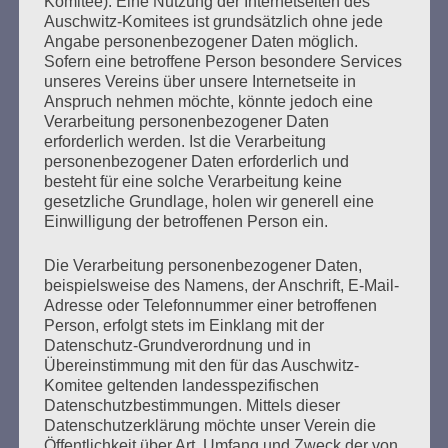
bestehen!
Komitee). Eine Nutzung der Internetseiten des
Auschwitz-Komitees ist grundsätzlich ohne jede
Angabe personenbezogener Daten möglich.
mehr ...
Sofern eine betroffene Person besondere Services
unseres Vereins über unsere Internetseite in
Anspruch nehmen möchte, könnte jedoch eine
Verarbeitung personenbezogener Daten
erforderlich werden. Ist die Verarbeitung
personenbezogener Daten erforderlich und
besteht für eine solche Verarbeitung keine
gesetzliche Grundlage, holen wir generell eine
Einwilligung der betroffenen Person ein.
Die Verarbeitung personenbezogener Daten,
beispielsweise des Namens, der Anschrift, E-Mail-
Adresse oder Telefonnummer einer betroffenen
SCHLUSSWORT von Esther Bejarano
Person, erfolgt stets im Einklang mit der
anlässlich der Veranstaltung des
Datenschutz-Grundverordnung und in
Übereinstimmung mit den für das Auschwitz-
Auschwitz-Komitees
Komitee geltenden landesspezifischen
Datenschutzbestimmungen. Mittels dieser
Erstellt am
24. Januar 2021
Datenschutzerklärung möchte unser Verein die
Öffentlichkeit über Art, Umfang und Zweck der von