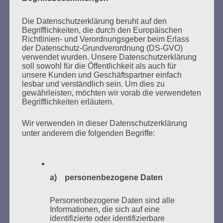
Ich kann mir nichts Schlimmeres vorstellen, als dass
die Erfahrung meiner Generation in Vergessenheit
Die Datenschutzerklärung beruht auf den
gerät. Dann wären alle Opfer des Faschismus und
Begrifflichkeiten, die durch den Europäischen
des Krieges, alles, was wir erlitten haben, umsonst
Richtlinien- und Verordnungsgeber beim Erlass
gewesen. Aber ihr seid da. Wir bauen auf euch. Ich
der Datenschutz-Grundverordnung (DS-GVO)
vertraue euch, liebe Freundinnen und Freunde! Eine
verwendet wurden. Unsere Datenschutzerklärung
bessere Welt ist möglich.
soll sowohl für die Öffentlichkeit als auch für
unsere Kunden und Geschäftspartner einfach
lesbar und verständlich sein. Um dies zu
Esther Bejarano - 6. September 2019
gewährleisten, möchten wir vorab die verwendeten
Begrifflichkeiten erläutern.
Wir verwenden in dieser Datenschutzerklärung
unter anderem die folgenden Begriffe:
SUCHEN
NACH:
a) personenbezogene Daten
Personenbezogene Daten sind alle
Informationen, die sich auf eine
MARATHONLESUNG AUS DEN
identifizierte oder identifizierbare
VERBRANNTEN BÜCHERN