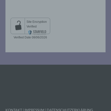
i) Empfänger
Empfänger ist eine natürliche oder
juristische Person, Behörde, Einrichtung
oder andere Stelle, der personenbezogene
Daten offengelegt werden, unabhängig
davon, ob es sich bei ihr um einen Dritten
handelt oder nicht. Behörden, die im
Rahmen eines bestimmten
Untersuchungsauftrags nach dem
Unionsrecht oder dem Recht der
Mitgliedstaaten möglicherweise
personenbezogene Daten erhalten, gelten
jedoch nicht als Empfänger.
j) Dritter
Dritter ist eine natürliche oder juristische
Person, Behörde, Einrichtung oder andere
Stelle außer der betroffenen Person, dem
Verantwortlichen, dem Auftragsverarbeiter
und den Personen, die unter der
KONTAKT
|
IMPRESSUM
|
DATENSCHUTZERKLÄRUNG