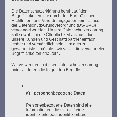
Der 8. Mai ist ein Tag der Hoffnung, ein Tag des
Nachdenkens!
Die Datenschutzerklärung beruht auf den
Begrifflichkeiten, die durch den Europäischen
Esther Bejarano - 26. Januar 2020
Richtlinien- und Verordnungsgeber beim Erlass
der Datenschutz-Grundverordnung (DS-GVO)
verwendet wurden. Unsere Datenschutzerklärung
soll sowohl für die Öffentlichkeit als auch für
unsere Kunden und Geschäftspartner einfach
lesbar und verständlich sein. Um dies zu
gewährleisten, möchten wir vorab die verwendeten
Begrifflichkeiten erläutern.
Wir verwenden in dieser Datenschutzerklärung
unter anderem die folgenden Begriffe:
SUCHEN
NACH:
a) personenbezogene Daten
Personenbezogene Daten sind alle
Informationen, die sich auf eine
MARATHONLESUNG AUS DEN
identifizierte oder identifizierbare
VERBRANNTEN BÜCHERN