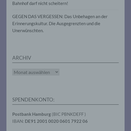
oder andere Stelle, die allein oder
Bahnhof darf nicht scheitern!
gemeinsam mit anderen über die Zwecke
und Mittel der Verarbeitung von
GEGEN DAS VERGESSEN: Das Unbehagen an der
personenbezogenen Daten entscheidet.
Erinnerungskultur. Die Ausgegrenzten und die
Sind die Zwecke und Mittel dieser
Verarbeitung durch das Unionsrecht oder
Unerwünschten.
das Recht der Mitgliedstaaten vorgegeben,
so kann der Verantwortliche
beziehungsweise können die bestimmten
Kriterien seiner Benennung nach dem
Unionsrecht oder dem Recht der
ARCHIV
Mitgliedstaaten vorgesehen werden.
Archiv
h) Auftragsverarbeiter
Auftragsverarbeiter ist eine natürliche oder
juristische Person, Behörde, Einrichtung
SPENDENKONTO:
oder andere Stelle, die personenbezogene
Daten im Auftrag des Verantwortlichen
Postbank Hamburg
(BIC PBNKDEFF )
verarbeitet.
IBAN:
DE91 2001 0020 0601 7922 06