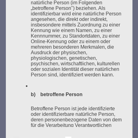
natürliche Person (im Folgenden
„betroffene Person") beziehen. Als
identifizierbar wird eine natürliche Person
angesehen, die direkt oder indirekt,
insbesondere mittels Zuordnung zu einer
Kennung wie einem Namen, zu einer
Kennnummer, zu Standortdaten, zu einer
Online-Kennung oder zu einem oder
mehreren besonderen Merkmalen, die
Ausdruck der physischen,
Donnerstag, 21. Mai 2026, 11 – 18 Uhr
physiologischen, genetischen,
psychischen, wirtschaftlichen, kulturellen
Zum 26. Mal gibt es eine Marathonlesung anlässlich
oder sozialen Identität dieser natürlichen
des Gedenkens an die Verbrennung von Büchern am
Person sind, identifiziert werden kann.
Kaifu-Ufer – genau an dem Ort, wo im Mai 1933 NS-
Studentenorganisationen und Burschenschaftler
Bücher verbrannten.
b) betroffene Person
Weitere Informationen:
lesezeichen-setzen.de
Betroffene Person ist jede identifizierte
oder identifizierbare natürliche Person,
deren personenbezogene Daten von dem
für die Verarbeitung Verantwortlichen
verarbeitet werden.