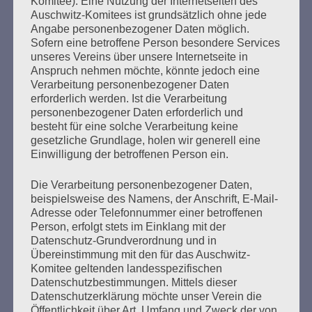
bestehen!
Komitee). Eine Nutzung der Internetseiten des
Auschwitz-Komitees ist grundsätzlich ohne jede
Angabe personenbezogener Daten möglich.
mehr ...
Sofern eine betroffene Person besondere Services
unseres Vereins über unsere Internetseite in
Anspruch nehmen möchte, könnte jedoch eine
Verarbeitung personenbezogener Daten
erforderlich werden. Ist die Verarbeitung
personenbezogener Daten erforderlich und
besteht für eine solche Verarbeitung keine
gesetzliche Grundlage, holen wir generell eine
Einwilligung der betroffenen Person ein.
Die Verarbeitung personenbezogener Daten,
beispielsweise des Namens, der Anschrift, E-Mail-
Adresse oder Telefonnummer einer betroffenen
SCHLUSSWORT von Esther Bejarano
Person, erfolgt stets im Einklang mit der
anlässlich der Veranstaltung des
Datenschutz-Grundverordnung und in
Übereinstimmung mit den für das Auschwitz-
Auschwitz-Komitees
Komitee geltenden landesspezifischen
Datenschutzbestimmungen. Mittels dieser
Erstellt am
24. Januar 2021
Datenschutzerklärung möchte unser Verein die
Öffentlichkeit über Art, Umfang und Zweck der von