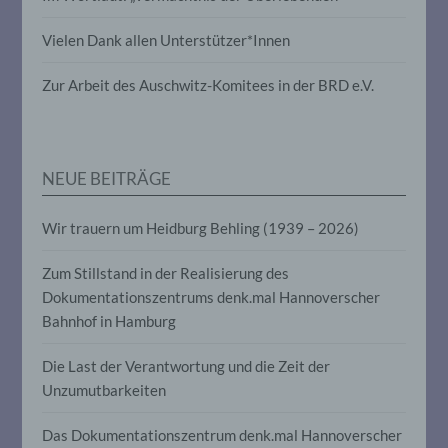
Vielen Dank allen Unterstützer*Innen
Pseudonymisierung ist die Verarbeitung
personenbezogener Daten in einer Weise,
auf welche die personenbezogenen Daten
Zur Arbeit des Auschwitz-Komitees in der BRD e.V.
ohne Hinzuziehung zusätzlicher
Informationen nicht mehr einer
spezifischen betroffenen Person
zugeordnet werden können, sofern diese
zusätzlichen Informationen gesondert
NEUE BEITRÄGE
aufbewahrt werden und technischen und
organisatorischen Maßnahmen
unterliegen, die gewährleisten, dass die
Wir trauern um Heidburg Behling (1939 – 2026)
personenbezogenen Daten nicht einer
identifizierten oder identifizierbaren
Zum Stillstand in der Realisierung des
natürlichen Person zugewiesen werden.
Dokumentationszentrums denk.mal Hannoverscher
Bahnhof in Hamburg
g) Verantwortlicher oder für die
Verarbeitung Verantwortlicher
Die Last der Verantwortung und die Zeit der
Unzumutbarkeiten
Verantwortlicher oder für die Verarbeitung
Verantwortlicher ist die natürliche oder
Das Dokumentationszentrum denk.mal Hannoverscher
juristische Person, Behörde, Einrichtung