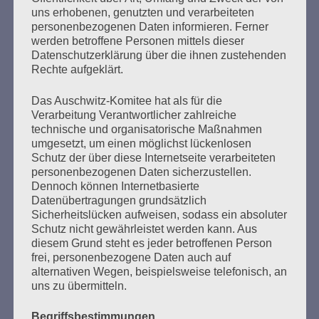
uns erhobenen, genutzten und verarbeiteten
76 Jahre nach der Befreiung des KZ Auschwitz durch die
personenbezogenen Daten informieren. Ferner
Rote Armee am 27. Januar 1945 Liebe Freundinnen und
werden betroffene Personen mittels dieser
Freunde, trotz Abstand in Corona-Zeiten sind wir uns so
Datenschutzerklärung über die ihnen zustehenden
nah – und ihr könnt hier immer wieder mal bei uns
Rechte aufgeklärt.
reinschauen und uns online treffen. 2020 war ein
furchtbares, ein schlimmes Jahr. Es begann mit
Das Auschwitz-Komitee hat als für die
Morddrohungen…
Verarbeitung Verantwortlicher zahlreiche
technische und organisatorische Maßnahmen
umgesetzt, um einen möglichst lückenlosen
mehr ...
Schutz der über diese Internetseite verarbeiteten
personenbezogenen Daten sicherzustellen.
Dennoch können Internetbasierte
Datenübertragungen grundsätzlich
Seitennummerierung
Sicherheitslücken aufweisen, sodass ein absoluter
Zurück
16
Weiter
Schutz nicht gewährleistet werden kann. Aus
der
diesem Grund steht es jeder betroffenen Person
frei, personenbezogene Daten auch auf
Beiträge
alternativen Wegen, beispielsweise telefonisch, an
uns zu übermitteln.
Begriffsbestimmungen