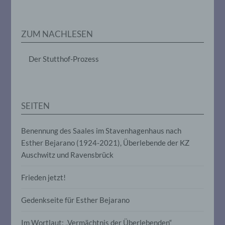
Markierung gespeicherter
personenbezogener Daten mit dem Ziel,
ihre künftige Verarbeitung einzuschränken.
ZUM NACHLESEN
e) Profiling
Der Stutthof-Prozess
Profiling ist jede Art der automatisierten
Verarbeitung personenbezogener Daten,
die darin besteht, dass diese
personenbezogenen Daten verwendet
SEITEN
werden, um bestimmte persönliche
Aspekte, die sich auf eine natürliche
Person beziehen, zu bewerten,
Benennung des Saales im Stavenhagenhaus nach
insbesondere, um Aspekte bezüglich
Esther Bejarano (1924-2021), Überlebende der KZ
Arbeitsleistung, wirtschaftlicher Lage,
Auschwitz und Ravensbrück
Gesundheit, persönlicher Vorlieben,
Interessen, Zuverlässigkeit, Verhalten,
Aufenthaltsort oder Ortswechsel dieser
Frieden jetzt!
natürlichen Person zu analysieren oder
vorherzusagen.
Gedenkseite für Esther Bejarano
Im Wortlaut: „Vermächtnis der Überlebenden“
f) Pseudonymisierung