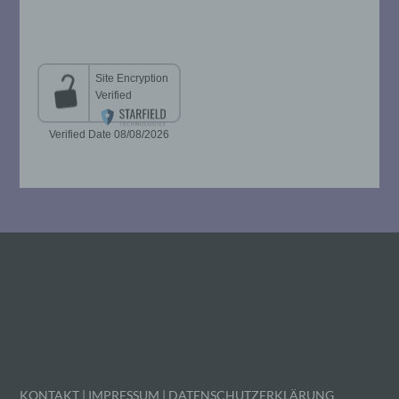
i) Empfänger
Empfänger ist eine natürliche oder
juristische Person, Behörde, Einrichtung
oder andere Stelle, der personenbezogene
Daten offengelegt werden, unabhängig
davon, ob es sich bei ihr um einen Dritten
handelt oder nicht. Behörden, die im
Rahmen eines bestimmten
Untersuchungsauftrags nach dem
Unionsrecht oder dem Recht der
Mitgliedstaaten möglicherweise
personenbezogene Daten erhalten, gelten
jedoch nicht als Empfänger.
j) Dritter
Dritter ist eine natürliche oder juristische
Person, Behörde, Einrichtung oder andere
Stelle außer der betroffenen Person, dem
Verantwortlichen, dem Auftragsverarbeiter
und den Personen, die unter der
KONTAKT
|
IMPRESSUM
|
DATENSCHUTZERKLÄRUNG