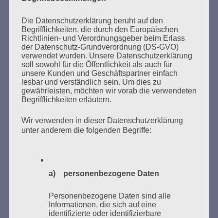
Der 8. Mai ist ein Tag der Hoffnung, ein Tag des
Nachdenkens!
Die Datenschutzerklärung beruht auf den
Begrifflichkeiten, die durch den Europäischen
Esther Bejarano - 26. Januar 2020
Richtlinien- und Verordnungsgeber beim Erlass
der Datenschutz-Grundverordnung (DS-GVO)
verwendet wurden. Unsere Datenschutzerklärung
soll sowohl für die Öffentlichkeit als auch für
unsere Kunden und Geschäftspartner einfach
lesbar und verständlich sein. Um dies zu
gewährleisten, möchten wir vorab die verwendeten
Begrifflichkeiten erläutern.
Wir verwenden in dieser Datenschutzerklärung
unter anderem die folgenden Begriffe:
SUCHEN
NACH:
a) personenbezogene Daten
Personenbezogene Daten sind alle
Informationen, die sich auf eine
MARATHONLESUNG AUS DEN
identifizierte oder identifizierbare
VERBRANNTEN BÜCHERN