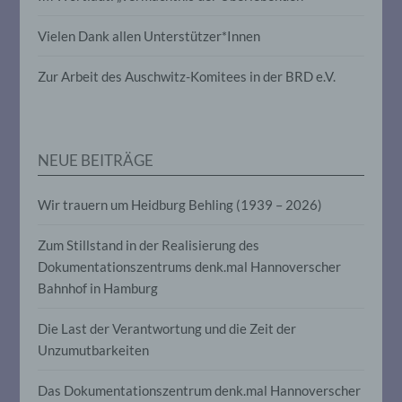
Vielen Dank allen Unterstützer*Innen
Pseudonymisierung ist die Verarbeitung
personenbezogener Daten in einer Weise,
auf welche die personenbezogenen Daten
Zur Arbeit des Auschwitz-Komitees in der BRD e.V.
ohne Hinzuziehung zusätzlicher
Informationen nicht mehr einer
spezifischen betroffenen Person
zugeordnet werden können, sofern diese
zusätzlichen Informationen gesondert
NEUE BEITRÄGE
aufbewahrt werden und technischen und
organisatorischen Maßnahmen
unterliegen, die gewährleisten, dass die
Wir trauern um Heidburg Behling (1939 – 2026)
personenbezogenen Daten nicht einer
identifizierten oder identifizierbaren
Zum Stillstand in der Realisierung des
natürlichen Person zugewiesen werden.
Dokumentationszentrums denk.mal Hannoverscher
Bahnhof in Hamburg
g) Verantwortlicher oder für die
Verarbeitung Verantwortlicher
Die Last der Verantwortung und die Zeit der
Unzumutbarkeiten
Verantwortlicher oder für die Verarbeitung
Verantwortlicher ist die natürliche oder
Das Dokumentationszentrum denk.mal Hannoverscher
juristische Person, Behörde, Einrichtung