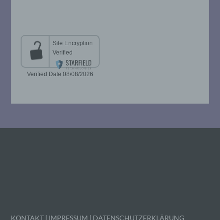
i) Empfänger
Empfänger ist eine natürliche oder
juristische Person, Behörde, Einrichtung
oder andere Stelle, der personenbezogene
Daten offengelegt werden, unabhängig
davon, ob es sich bei ihr um einen Dritten
handelt oder nicht. Behörden, die im
Rahmen eines bestimmten
Untersuchungsauftrags nach dem
Unionsrecht oder dem Recht der
Mitgliedstaaten möglicherweise
personenbezogene Daten erhalten, gelten
jedoch nicht als Empfänger.
j) Dritter
Dritter ist eine natürliche oder juristische
Person, Behörde, Einrichtung oder andere
Stelle außer der betroffenen Person, dem
Verantwortlichen, dem Auftragsverarbeiter
und den Personen, die unter der
KONTAKT
|
IMPRESSUM
|
DATENSCHUTZERKLÄRUNG