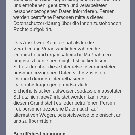
uns erhobenen, genutzten und verarbeiteten
76 Jahre nach der Befreiung des KZ Auschwitz durch die
personenbezogenen Daten informieren. Ferner
Rote Armee am 27. Januar 1945 Liebe Freundinnen und
werden betroffene Personen mittels dieser
Freunde, trotz Abstand in Corona-Zeiten sind wir uns so
Datenschutzerklärung über die ihnen zustehenden
nah – und ihr könnt hier immer wieder mal bei uns
Rechte aufgeklärt.
reinschauen und uns online treffen. 2020 war ein
furchtbares, ein schlimmes Jahr. Es begann mit
Das Auschwitz-Komitee hat als für die
Morddrohungen…
Verarbeitung Verantwortlicher zahlreiche
technische und organisatorische Maßnahmen
umgesetzt, um einen möglichst lückenlosen
mehr ...
Schutz der über diese Internetseite verarbeiteten
personenbezogenen Daten sicherzustellen.
Dennoch können Internetbasierte
Datenübertragungen grundsätzlich
Seitennummerierung
Sicherheitslücken aufweisen, sodass ein absoluter
Zurück
16
Weiter
Schutz nicht gewährleistet werden kann. Aus
der
diesem Grund steht es jeder betroffenen Person
frei, personenbezogene Daten auch auf
Beiträge
alternativen Wegen, beispielsweise telefonisch, an
uns zu übermitteln.
Begriffsbestimmungen