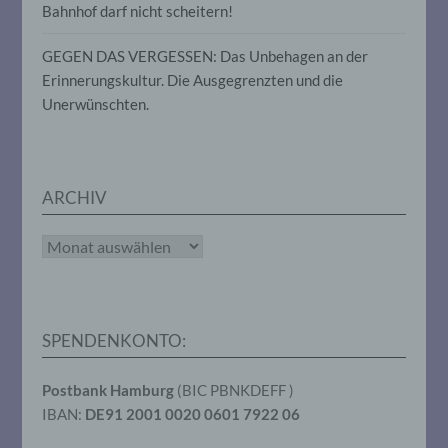
oder andere Stelle, die allein oder
Bahnhof darf nicht scheitern!
gemeinsam mit anderen über die Zwecke
und Mittel der Verarbeitung von
GEGEN DAS VERGESSEN: Das Unbehagen an der
personenbezogenen Daten entscheidet.
Erinnerungskultur. Die Ausgegrenzten und die
Sind die Zwecke und Mittel dieser
Verarbeitung durch das Unionsrecht oder
Unerwünschten.
das Recht der Mitgliedstaaten vorgegeben,
so kann der Verantwortliche
beziehungsweise können die bestimmten
Kriterien seiner Benennung nach dem
Unionsrecht oder dem Recht der
ARCHIV
Mitgliedstaaten vorgesehen werden.
Archiv
h) Auftragsverarbeiter
Auftragsverarbeiter ist eine natürliche oder
juristische Person, Behörde, Einrichtung
SPENDENKONTO:
oder andere Stelle, die personenbezogene
Daten im Auftrag des Verantwortlichen
Postbank Hamburg
(BIC PBNKDEFF )
verarbeitet.
IBAN:
DE91 2001 0020 0601 7922 06