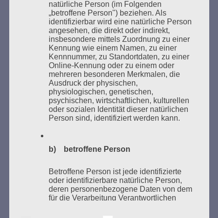
natürliche Person (im Folgenden
„betroffene Person") beziehen. Als
identifizierbar wird eine natürliche Person
angesehen, die direkt oder indirekt,
insbesondere mittels Zuordnung zu einer
Kennung wie einem Namen, zu einer
Kennnummer, zu Standortdaten, zu einer
Online-Kennung oder zu einem oder
mehreren besonderen Merkmalen, die
Ausdruck der physischen,
Donnerstag, 21. Mai 2026, 11 – 18 Uhr
physiologischen, genetischen,
psychischen, wirtschaftlichen, kulturellen
Zum 26. Mal gibt es eine Marathonlesung anlässlich
oder sozialen Identität dieser natürlichen
des Gedenkens an die Verbrennung von Büchern am
Person sind, identifiziert werden kann.
Kaifu-Ufer – genau an dem Ort, wo im Mai 1933 NS-
Studentenorganisationen und Burschenschaftler
Bücher verbrannten.
b) betroffene Person
Weitere Informationen:
lesezeichen-setzen.de
Betroffene Person ist jede identifizierte
oder identifizierbare natürliche Person,
deren personenbezogene Daten von dem
für die Verarbeitung Verantwortlichen
verarbeitet werden.