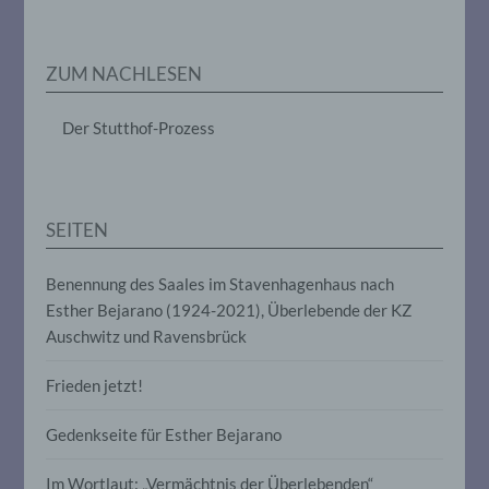
Markierung gespeicherter
personenbezogener Daten mit dem Ziel,
ihre künftige Verarbeitung einzuschränken.
ZUM NACHLESEN
e) Profiling
Der Stutthof-Prozess
Profiling ist jede Art der automatisierten
Verarbeitung personenbezogener Daten,
die darin besteht, dass diese
personenbezogenen Daten verwendet
SEITEN
werden, um bestimmte persönliche
Aspekte, die sich auf eine natürliche
Person beziehen, zu bewerten,
Benennung des Saales im Stavenhagenhaus nach
insbesondere, um Aspekte bezüglich
Esther Bejarano (1924-2021), Überlebende der KZ
Arbeitsleistung, wirtschaftlicher Lage,
Auschwitz und Ravensbrück
Gesundheit, persönlicher Vorlieben,
Interessen, Zuverlässigkeit, Verhalten,
Aufenthaltsort oder Ortswechsel dieser
Frieden jetzt!
natürlichen Person zu analysieren oder
vorherzusagen.
Gedenkseite für Esther Bejarano
Im Wortlaut: „Vermächtnis der Überlebenden“
f) Pseudonymisierung