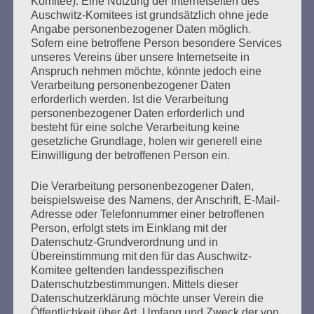
bestehen!
Komitee). Eine Nutzung der Internetseiten des
Auschwitz-Komitees ist grundsätzlich ohne jede
Angabe personenbezogener Daten möglich.
mehr ...
Sofern eine betroffene Person besondere Services
unseres Vereins über unsere Internetseite in
Anspruch nehmen möchte, könnte jedoch eine
Verarbeitung personenbezogener Daten
erforderlich werden. Ist die Verarbeitung
personenbezogener Daten erforderlich und
besteht für eine solche Verarbeitung keine
gesetzliche Grundlage, holen wir generell eine
Einwilligung der betroffenen Person ein.
Die Verarbeitung personenbezogener Daten,
beispielsweise des Namens, der Anschrift, E-Mail-
Adresse oder Telefonnummer einer betroffenen
SCHLUSSWORT von Esther Bejarano
Person, erfolgt stets im Einklang mit der
anlässlich der Veranstaltung des
Datenschutz-Grundverordnung und in
Übereinstimmung mit den für das Auschwitz-
Auschwitz-Komitees
Komitee geltenden landesspezifischen
Datenschutzbestimmungen. Mittels dieser
Erstellt am
24. Januar 2021
Datenschutzerklärung möchte unser Verein die
Öffentlichkeit über Art, Umfang und Zweck der von