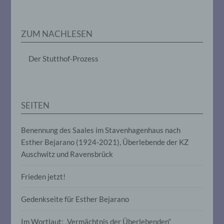
Markierung gespeicherter
personenbezogener Daten mit dem Ziel,
ihre künftige Verarbeitung einzuschränken.
ZUM NACHLESEN
e) Profiling
Der Stutthof-Prozess
Profiling ist jede Art der automatisierten
Verarbeitung personenbezogener Daten,
die darin besteht, dass diese
personenbezogenen Daten verwendet
SEITEN
werden, um bestimmte persönliche
Aspekte, die sich auf eine natürliche
Person beziehen, zu bewerten,
Benennung des Saales im Stavenhagenhaus nach
insbesondere, um Aspekte bezüglich
Esther Bejarano (1924-2021), Überlebende der KZ
Arbeitsleistung, wirtschaftlicher Lage,
Auschwitz und Ravensbrück
Gesundheit, persönlicher Vorlieben,
Interessen, Zuverlässigkeit, Verhalten,
Aufenthaltsort oder Ortswechsel dieser
Frieden jetzt!
natürlichen Person zu analysieren oder
vorherzusagen.
Gedenkseite für Esther Bejarano
Im Wortlaut: „Vermächtnis der Überlebenden“
f) Pseudonymisierung