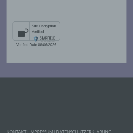
i) Empfänger
Empfänger ist eine natürliche oder
juristische Person, Behörde, Einrichtung
oder andere Stelle, der personenbezogene
Daten offengelegt werden, unabhängig
davon, ob es sich bei ihr um einen Dritten
handelt oder nicht. Behörden, die im
Rahmen eines bestimmten
Untersuchungsauftrags nach dem
Unionsrecht oder dem Recht der
Mitgliedstaaten möglicherweise
personenbezogene Daten erhalten, gelten
jedoch nicht als Empfänger.
j) Dritter
Dritter ist eine natürliche oder juristische
Person, Behörde, Einrichtung oder andere
Stelle außer der betroffenen Person, dem
Verantwortlichen, dem Auftragsverarbeiter
und den Personen, die unter der
KONTAKT
|
IMPRESSUM
|
DATENSCHUTZERKLÄRUNG