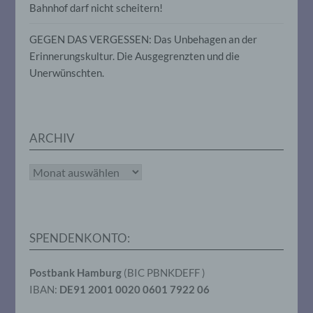
oder andere Stelle, die allein oder
Bahnhof darf nicht scheitern!
gemeinsam mit anderen über die Zwecke
und Mittel der Verarbeitung von
GEGEN DAS VERGESSEN: Das Unbehagen an der
personenbezogenen Daten entscheidet.
Erinnerungskultur. Die Ausgegrenzten und die
Sind die Zwecke und Mittel dieser
Verarbeitung durch das Unionsrecht oder
Unerwünschten.
das Recht der Mitgliedstaaten vorgegeben,
so kann der Verantwortliche
beziehungsweise können die bestimmten
Kriterien seiner Benennung nach dem
Unionsrecht oder dem Recht der
ARCHIV
Mitgliedstaaten vorgesehen werden.
Archiv
h) Auftragsverarbeiter
Auftragsverarbeiter ist eine natürliche oder
juristische Person, Behörde, Einrichtung
SPENDENKONTO:
oder andere Stelle, die personenbezogene
Daten im Auftrag des Verantwortlichen
Postbank Hamburg
(BIC PBNKDEFF )
verarbeitet.
IBAN:
DE91 2001 0020 0601 7922 06