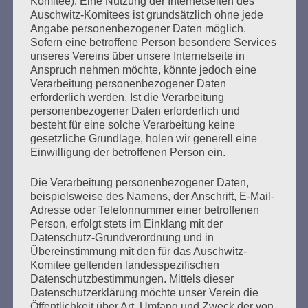
bestehen!
Komitee). Eine Nutzung der Internetseiten des
Auschwitz-Komitees ist grundsätzlich ohne jede
Angabe personenbezogener Daten möglich.
mehr ...
Sofern eine betroffene Person besondere Services
unseres Vereins über unsere Internetseite in
Anspruch nehmen möchte, könnte jedoch eine
Verarbeitung personenbezogener Daten
erforderlich werden. Ist die Verarbeitung
personenbezogener Daten erforderlich und
besteht für eine solche Verarbeitung keine
gesetzliche Grundlage, holen wir generell eine
Einwilligung der betroffenen Person ein.
Die Verarbeitung personenbezogener Daten,
beispielsweise des Namens, der Anschrift, E-Mail-
Adresse oder Telefonnummer einer betroffenen
SCHLUSSWORT von Esther Bejarano
Person, erfolgt stets im Einklang mit der
anlässlich der Veranstaltung des
Datenschutz-Grundverordnung und in
Übereinstimmung mit den für das Auschwitz-
Auschwitz-Komitees
Komitee geltenden landesspezifischen
Datenschutzbestimmungen. Mittels dieser
Erstellt am
24. Januar 2021
Datenschutzerklärung möchte unser Verein die
Öffentlichkeit über Art, Umfang und Zweck der von