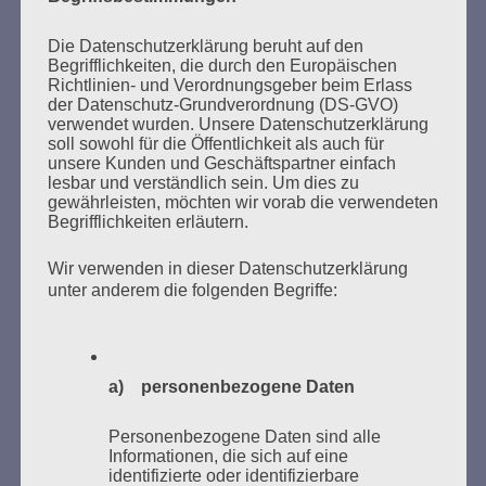
Wer gegen Nazis kämpft, kann sich auf den Staat
nicht verlassen.
Die Datenschutzerklärung beruht auf den
Begrifflichkeiten, die durch den Europäischen
Esther Bejarano - 17. November 2015
Richtlinien- und Verordnungsgeber beim Erlass
der Datenschutz-Grundverordnung (DS-GVO)
verwendet wurden. Unsere Datenschutzerklärung
soll sowohl für die Öffentlichkeit als auch für
unsere Kunden und Geschäftspartner einfach
lesbar und verständlich sein. Um dies zu
gewährleisten, möchten wir vorab die verwendeten
Begrifflichkeiten erläutern.
Wir verwenden in dieser Datenschutzerklärung
unter anderem die folgenden Begriffe:
SUCHEN
NACH:
a) personenbezogene Daten
Personenbezogene Daten sind alle
Informationen, die sich auf eine
MARATHONLESUNG AUS DEN
identifizierte oder identifizierbare
VERBRANNTEN BÜCHERN