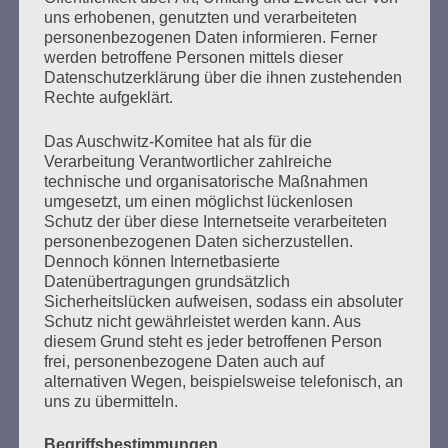
uns erhobenen, genutzten und verarbeiteten
76 Jahre nach der Befreiung des KZ Auschwitz durch die
personenbezogenen Daten informieren. Ferner
Rote Armee am 27. Januar 1945 Liebe Freundinnen und
werden betroffene Personen mittels dieser
Freunde, trotz Abstand in Corona-Zeiten sind wir uns so
Datenschutzerklärung über die ihnen zustehenden
nah – und ihr könnt hier immer wieder mal bei uns
Rechte aufgeklärt.
reinschauen und uns online treffen. 2020 war ein
furchtbares, ein schlimmes Jahr. Es begann mit
Das Auschwitz-Komitee hat als für die
Morddrohungen…
Verarbeitung Verantwortlicher zahlreiche
technische und organisatorische Maßnahmen
umgesetzt, um einen möglichst lückenlosen
mehr ...
Schutz der über diese Internetseite verarbeiteten
personenbezogenen Daten sicherzustellen.
Dennoch können Internetbasierte
Datenübertragungen grundsätzlich
Seitennummerierung
Sicherheitslücken aufweisen, sodass ein absoluter
Zurück
16
Weiter
Schutz nicht gewährleistet werden kann. Aus
der
diesem Grund steht es jeder betroffenen Person
frei, personenbezogene Daten auch auf
Beiträge
alternativen Wegen, beispielsweise telefonisch, an
uns zu übermitteln.
Begriffsbestimmungen