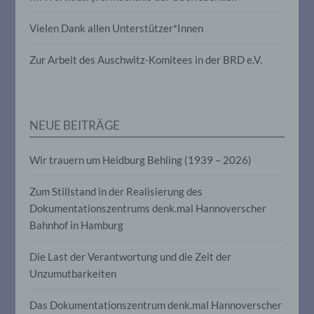
Vielen Dank allen Unterstützer*Innen
Pseudonymisierung ist die Verarbeitung
personenbezogener Daten in einer Weise,
auf welche die personenbezogenen Daten
Zur Arbeit des Auschwitz-Komitees in der BRD e.V.
ohne Hinzuziehung zusätzlicher
Informationen nicht mehr einer
spezifischen betroffenen Person
zugeordnet werden können, sofern diese
zusätzlichen Informationen gesondert
NEUE BEITRÄGE
aufbewahrt werden und technischen und
organisatorischen Maßnahmen
unterliegen, die gewährleisten, dass die
Wir trauern um Heidburg Behling (1939 – 2026)
personenbezogenen Daten nicht einer
identifizierten oder identifizierbaren
Zum Stillstand in der Realisierung des
natürlichen Person zugewiesen werden.
Dokumentationszentrums denk.mal Hannoverscher
Bahnhof in Hamburg
g) Verantwortlicher oder für die
Verarbeitung Verantwortlicher
Die Last der Verantwortung und die Zeit der
Unzumutbarkeiten
Verantwortlicher oder für die Verarbeitung
Verantwortlicher ist die natürliche oder
Das Dokumentationszentrum denk.mal Hannoverscher
juristische Person, Behörde, Einrichtung