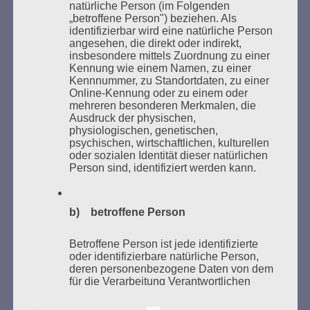
natürliche Person (im Folgenden
„betroffene Person") beziehen. Als
identifizierbar wird eine natürliche Person
angesehen, die direkt oder indirekt,
insbesondere mittels Zuordnung zu einer
Kennung wie einem Namen, zu einer
Kennnummer, zu Standortdaten, zu einer
Online-Kennung oder zu einem oder
mehreren besonderen Merkmalen, die
Ausdruck der physischen,
Donnerstag, 21. Mai 2026, 11 – 18 Uhr
physiologischen, genetischen,
psychischen, wirtschaftlichen, kulturellen
Zum 26. Mal gibt es eine Marathonlesung anlässlich
oder sozialen Identität dieser natürlichen
des Gedenkens an die Verbrennung von Büchern am
Person sind, identifiziert werden kann.
Kaifu-Ufer – genau an dem Ort, wo im Mai 1933 NS-
Studentenorganisationen und Burschenschaftler
Bücher verbrannten.
b) betroffene Person
Weitere Informationen:
lesezeichen-setzen.de
Betroffene Person ist jede identifizierte
oder identifizierbare natürliche Person,
deren personenbezogene Daten von dem
für die Verarbeitung Verantwortlichen
verarbeitet werden.