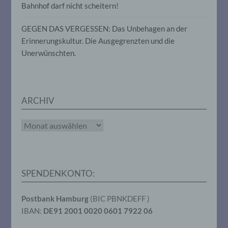
oder andere Stelle, die allein oder
Bahnhof darf nicht scheitern!
gemeinsam mit anderen über die Zwecke
und Mittel der Verarbeitung von
GEGEN DAS VERGESSEN: Das Unbehagen an der
personenbezogenen Daten entscheidet.
Erinnerungskultur. Die Ausgegrenzten und die
Sind die Zwecke und Mittel dieser
Verarbeitung durch das Unionsrecht oder
Unerwünschten.
das Recht der Mitgliedstaaten vorgegeben,
so kann der Verantwortliche
beziehungsweise können die bestimmten
Kriterien seiner Benennung nach dem
Unionsrecht oder dem Recht der
ARCHIV
Mitgliedstaaten vorgesehen werden.
Archiv
h) Auftragsverarbeiter
Auftragsverarbeiter ist eine natürliche oder
juristische Person, Behörde, Einrichtung
SPENDENKONTO:
oder andere Stelle, die personenbezogene
Daten im Auftrag des Verantwortlichen
Postbank Hamburg
(BIC PBNKDEFF )
verarbeitet.
IBAN:
DE91 2001 0020 0601 7922 06