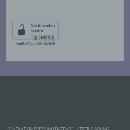
i) Empfänger
Empfänger ist eine natürliche oder
juristische Person, Behörde, Einrichtung
oder andere Stelle, der personenbezogene
Daten offengelegt werden, unabhängig
davon, ob es sich bei ihr um einen Dritten
handelt oder nicht. Behörden, die im
Rahmen eines bestimmten
Untersuchungsauftrags nach dem
Unionsrecht oder dem Recht der
Mitgliedstaaten möglicherweise
personenbezogene Daten erhalten, gelten
jedoch nicht als Empfänger.
j) Dritter
Dritter ist eine natürliche oder juristische
Person, Behörde, Einrichtung oder andere
Stelle außer der betroffenen Person, dem
Verantwortlichen, dem Auftragsverarbeiter
und den Personen, die unter der
KONTAKT
|
IMPRESSUM
|
DATENSCHUTZERKLÄRUNG