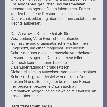
uns erhobenen, genutzten und verarbeiteten
76 Jahre nach der Befreiung des KZ Auschwitz durch die
personenbezogenen Daten informieren. Ferner
Rote Armee am 27. Januar 1945 Liebe Freundinnen und
werden betroffene Personen mittels dieser
Freunde, trotz Abstand in Corona-Zeiten sind wir uns so
Datenschutzerklärung über die ihnen zustehenden
nah – und ihr könnt hier immer wieder mal bei uns
Rechte aufgeklärt.
reinschauen und uns online treffen. 2020 war ein
furchtbares, ein schlimmes Jahr. Es begann mit
Das Auschwitz-Komitee hat als für die
Morddrohungen…
Verarbeitung Verantwortlicher zahlreiche
technische und organisatorische Maßnahmen
umgesetzt, um einen möglichst lückenlosen
mehr ...
Schutz der über diese Internetseite verarbeiteten
personenbezogenen Daten sicherzustellen.
Dennoch können Internetbasierte
Datenübertragungen grundsätzlich
Seitennummerierung
Sicherheitslücken aufweisen, sodass ein absoluter
Zurück
16
Weiter
Schutz nicht gewährleistet werden kann. Aus
der
diesem Grund steht es jeder betroffenen Person
frei, personenbezogene Daten auch auf
Beiträge
alternativen Wegen, beispielsweise telefonisch, an
uns zu übermitteln.
Begriffsbestimmungen