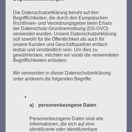
Bitte, bitte schweigt nicht, wenn ihr Unrecht seht.
Seid solidarisch! Helft einander! Achtet auf die
Die Datenschutzerklärung beruht auf den
Schwächsten!
Begrifflichkeiten, die durch den Europäischen
Bleibt mutig! Ich vertraue auf die Jugend, ich
Richtlinien- und Verordnungsgeber beim Erlass
vertraue auf euch!
der Datenschutz-Grundverordnung (DS-GVO)
Nie wieder Faschismus – nie wieder Krieg!
verwendet wurden. Unsere Datenschutzerklärung
soll sowohl für die Öffentlichkeit als auch für
Esther Bejarano - 3. Mai 2021
unsere Kunden und Geschäftspartner einfach
lesbar und verständlich sein. Um dies zu
gewährleisten, möchten wir vorab die verwendeten
Begrifflichkeiten erläutern.
Wir verwenden in dieser Datenschutzerklärung
unter anderem die folgenden Begriffe:
SUCHEN
NACH:
a) personenbezogene Daten
Personenbezogene Daten sind alle
Informationen, die sich auf eine
MARATHONLESUNG AUS DEN
identifizierte oder identifizierbare
VERBRANNTEN BÜCHERN