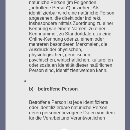
natürliche Person (im Folgenden
„betroffene Person") beziehen. Als
identifizierbar wird eine natürliche Person
angesehen, die direkt oder indirekt,
insbesondere mittels Zuordnung zu einer
Kennung wie einem Namen, zu einer
Kennnummer, zu Standortdaten, zu einer
Online-Kennung oder zu einem oder
mehreren besonderen Merkmalen, die
Ausdruck der physischen,
Donnerstag, 21. Mai 2026, 11 – 18 Uhr
physiologischen, genetischen,
psychischen, wirtschaftlichen, kulturellen
Zum 26. Mal gibt es eine Marathonlesung anlässlich
oder sozialen Identität dieser natürlichen
des Gedenkens an die Verbrennung von Büchern am
Person sind, identifiziert werden kann.
Kaifu-Ufer – genau an dem Ort, wo im Mai 1933 NS-
Studentenorganisationen und Burschenschaftler
Bücher verbrannten.
b) betroffene Person
Weitere Informationen:
lesezeichen-setzen.de
Betroffene Person ist jede identifizierte
oder identifizierbare natürliche Person,
deren personenbezogene Daten von dem
für die Verarbeitung Verantwortlichen
verarbeitet werden.