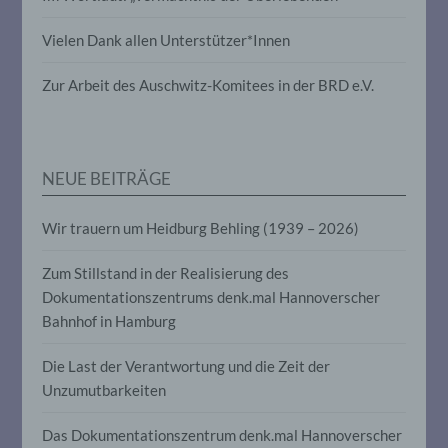
Vielen Dank allen Unterstützer*Innen
Pseudonymisierung ist die Verarbeitung
personenbezogener Daten in einer Weise,
auf welche die personenbezogenen Daten
Zur Arbeit des Auschwitz-Komitees in der BRD e.V.
ohne Hinzuziehung zusätzlicher
Informationen nicht mehr einer
spezifischen betroffenen Person
zugeordnet werden können, sofern diese
zusätzlichen Informationen gesondert
NEUE BEITRÄGE
aufbewahrt werden und technischen und
organisatorischen Maßnahmen
unterliegen, die gewährleisten, dass die
Wir trauern um Heidburg Behling (1939 – 2026)
personenbezogenen Daten nicht einer
identifizierten oder identifizierbaren
Zum Stillstand in der Realisierung des
natürlichen Person zugewiesen werden.
Dokumentationszentrums denk.mal Hannoverscher
Bahnhof in Hamburg
g) Verantwortlicher oder für die
Verarbeitung Verantwortlicher
Die Last der Verantwortung und die Zeit der
Unzumutbarkeiten
Verantwortlicher oder für die Verarbeitung
Verantwortlicher ist die natürliche oder
Das Dokumentationszentrum denk.mal Hannoverscher
juristische Person, Behörde, Einrichtung