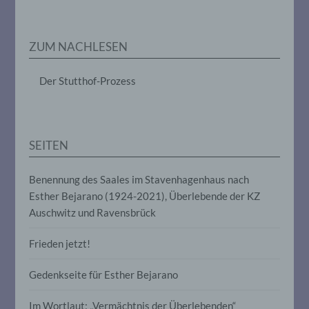
Markierung gespeicherter
personenbezogener Daten mit dem Ziel,
ihre künftige Verarbeitung einzuschränken.
ZUM NACHLESEN
e) Profiling
Der Stutthof-Prozess
Profiling ist jede Art der automatisierten
Verarbeitung personenbezogener Daten,
die darin besteht, dass diese
personenbezogenen Daten verwendet
SEITEN
werden, um bestimmte persönliche
Aspekte, die sich auf eine natürliche
Person beziehen, zu bewerten,
Benennung des Saales im Stavenhagenhaus nach
insbesondere, um Aspekte bezüglich
Esther Bejarano (1924-2021), Überlebende der KZ
Arbeitsleistung, wirtschaftlicher Lage,
Auschwitz und Ravensbrück
Gesundheit, persönlicher Vorlieben,
Interessen, Zuverlässigkeit, Verhalten,
Aufenthaltsort oder Ortswechsel dieser
Frieden jetzt!
natürlichen Person zu analysieren oder
vorherzusagen.
Gedenkseite für Esther Bejarano
Im Wortlaut: „Vermächtnis der Überlebenden“
f) Pseudonymisierung