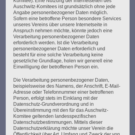
bestehen!
Komitee). Eine Nutzung der Internetseiten des
Auschwitz-Komitees ist grundsätzlich ohne jede
Angabe personenbezogener Daten möglich.
mehr ...
Sofern eine betroffene Person besondere Services
unseres Vereins über unsere Internetseite in
Anspruch nehmen möchte, könnte jedoch eine
Verarbeitung personenbezogener Daten
erforderlich werden. Ist die Verarbeitung
personenbezogener Daten erforderlich und
besteht für eine solche Verarbeitung keine
gesetzliche Grundlage, holen wir generell eine
Einwilligung der betroffenen Person ein.
Die Verarbeitung personenbezogener Daten,
beispielsweise des Namens, der Anschrift, E-Mail-
Adresse oder Telefonnummer einer betroffenen
SCHLUSSWORT von Esther Bejarano
Person, erfolgt stets im Einklang mit der
anlässlich der Veranstaltung des
Datenschutz-Grundverordnung und in
Übereinstimmung mit den für das Auschwitz-
Auschwitz-Komitees
Komitee geltenden landesspezifischen
Datenschutzbestimmungen. Mittels dieser
Erstellt am
24. Januar 2021
Datenschutzerklärung möchte unser Verein die
Öffentlichkeit über Art, Umfang und Zweck der von