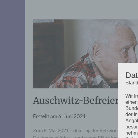
Dat
Stand
Wir f
Auschwitz-Befreier Da
einen
Bunde
der I
Erstellt am
6. Juni 2021
Angab
beson
Zum 8. Mai 2021 – dem Tag der Befreiung – hat d
nehme
Dushman geführt – und schon Pläne für die Feier 