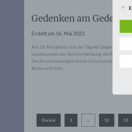
E
Gedenken am Gedenkor
Erstellt am
16. Mai 2021
Am 16. Mai jährte sich der Tag der Deportation de
Landesverein der Sinti in Hamburg, die Rom und
Die Einschränkungen durch Corona erlaubten nur 
Roma und Sinti…
Seitennummerierung
Zurück
1
…
12
13
der