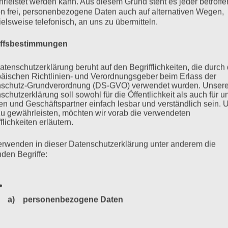
rleistet werden kann. Aus diesem Grund steht es jeder betroff
n frei, personenbezogene Daten auch auf alternativen Wegen,
ielsweise telefonisch, an uns zu übermitteln.
mehr ...
iffsbestimmungen
atenschutzerklärung beruht auf den Begrifflichkeiten, die durch
äischen Richtlinien- und Verordnungsgeber beim Erlass der
tung
schutz-Grundverordnung (DS-GVO) verwendet wurden. Unser
schutzerklärung soll sowohl für die Öffentlichkeit als auch für u
n und Geschäftspartner einfach lesbar und verständlich sein.
zu gewährleisten, möchten wir vorab die verwendeten
flichkeiten erläutern.
n, um den es hier geht. Wir fragen uns: Sind die Debatten um
erwenden in dieser Datenschutzerklärung unter anderem die
r vergangenen Jahrzehnte wirklich gründlich und ernsthaft
nden Begriffe:
mehr ...
a) personenbezogene Daten
Personenbezogene Daten sind alle Informationen, die sich a