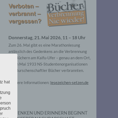
Donnerstag, 21. Mai 2026, 11 – 18 Uhr
Zum 26. Mal gibt es eine Marathonlesung
anlässlich des Gedenkens an die Verbrennung
von Büchern am Kaifu-Ufer – genau an dem Ort,
wo im Mai 1933 NS-Studentenorganisationen
und Burschenschaftler Bücher verbrannten.
tz hat
Weitere Informationen:
lesezeichen-setzen.de
utzung
e
Person
spruch
GEDENKEN UND ERINNERN BEGINNT
er