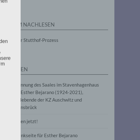
enen
ZUM NACHLESEN
Der Stutthof-Prozess
 den
e
nsere
 Um
SEITEN
Benennung des Saales im Stavenhagenhaus
nach Esther Bejarano (1924-2021),
Überlebende der KZ Auschwitz und
Ravensbrück
Frieden jetzt!
Gedenkseite für Esther Bejarano
uf