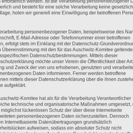
 erforderlich werden. Ist die Verarbeitung personenbezogener 
torben.
derlich und besteht für eine solche Verarbeitung keine gesetzlic
lage, holen wir generell eine Einwilligung der betroffenen Pers
mehr ...
erarbeitung personenbezogener Daten, beispielsweise des Na
nschrift, E-Mail-Adresse oder Telefonnummer einer betroffenen
n, erfolgt stets im Einklang mit der Datenschutz-Grundverordnu
n Übereinstimmung mit den für das Auschwitz-Komitee geltend
sspezifischen Datenschutzbestimmungen. Mittels dieser
des Internationalen
schutzerklärung möchte unser Verein die Öffentlichkeit über Art
g und Zweck der von uns erhobenen, genutzten und verarbeit
nenbezogenen Daten informieren. Ferner werden betroffene
t gestorben
nen mittels dieser Datenschutzerklärung über die ihnen zuste
e aufgeklärt.
uschwitz-Komitee hat als für die Verarbeitung Verantwortlicher
eiche technische und organisatorische Maßnahmen umgesetzt,
 möglichst lückenlosen Schutz der über diese Internetseite
und Roman Kent, geboren 1929 in Lodz, Präsident des
beiteten personenbezogenen Daten sicherzustellen. Dennoch
2021 in New York nach kurzer, schwerer Krankheit im Alter von
n Internetbasierte Datenübertragungen grundsätzlich
rheitslücken aufweisen, sodass ein absoluter Schutz nicht