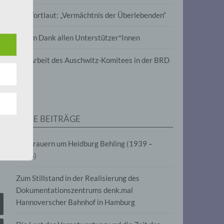
wird
Im Wortlaut: „Vermächtnis der Überlebenden“
m
Vielen Dank allen Unterstützer*Innen
line-
en,
Zur Arbeit des Auschwitz-Komitees in der BRD
tät
e.V.
NEUE BEITRÄGE
für
Wir trauern um Heidburg Behling (1939 –
2026)
Zum Stillstand in der Realisierung des
Dokumentationszentrums denk.mal
Hannoverscher Bahnhof in Hamburg
fahren
eben,