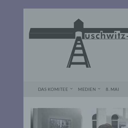
Skip
to
content
DAS KOMITEE
MEDIEN
8. MAI