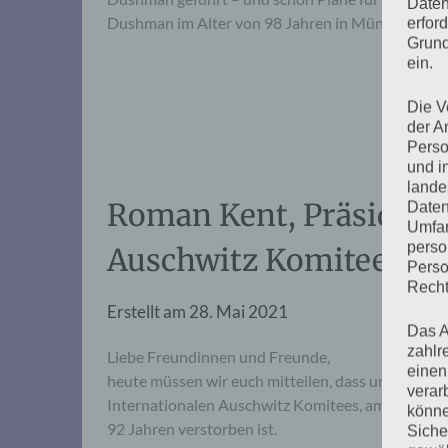
Daten
Dushman im Alter von 98 Jahren in München ges
erfor
Grund
ein.
Die V
der A
Perso
und i
lande
Roman Kent, Präsident 
Daten
Umfan
perso
Auschwitz Komitees, is
Perso
Recht
Erstellt am
28. Mai 2021
Das A
zahlr
Liebe Freundinnen und Freunde,
einen
heute müssen wir euch mitteilen, dass unser Fre
verar
Internationalen Auschwitz Komitees, am 21. Mai 
könne
92 Jahren verstorben ist.
Siche