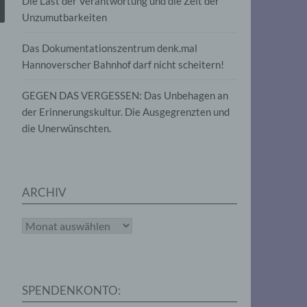
Die Last der Verantwortung und die Zeit der
, die
Unzumutbarkeiten
die
g
die
Das Dokumentationszentrum denk.mal
Hannoverscher Bahnhof darf nicht scheitern!
GEGEN DAS VERGESSEN: Das Unbehagen an
der Erinnerungskultur. Die Ausgegrenzten und
die Unerwünschten.
rter
eitung
ARCHIV
Archiv
e
iehen,
SPENDENKONTO:
tung,