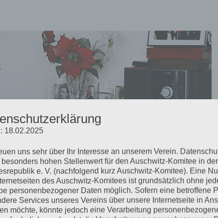
enschutzerklärung
: 18.02.2025
reuen uns sehr über Ihr Interesse an unserem Verein. Datenschu
vid Dushman ist gestorben
 besonders hohen Stellenwert für den Auschwitz-Komitee in der
srepublik e. V. (nachfolgend kurz Auschwitz-Komitee). Eine N
nternetseiten des Auschwitz-Komitees ist grundsätzlich ohne jed
e personenbezogener Daten möglich. Sofern eine betroffene 
dere Services unseres Vereins über unsere Internetseite in An
ie Münchner Gruppe Antifa-Aufbau.org ein Interview mit David
n möchte, könnte jedoch eine Verarbeitung personenbezogen
seines 100. Geburtstags geschmiedet. Am 4. Juni 2021 ist David