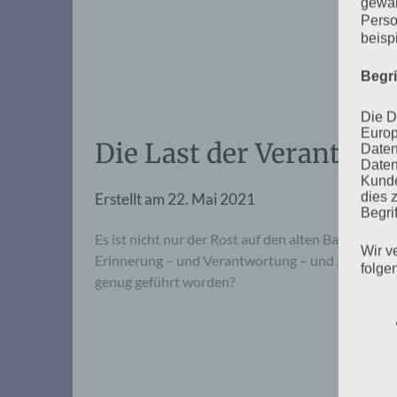
gewäh
Perso
beisp
Begr
Die D
Europ
Die Last der Verantwor
Daten
Daten
Kunde
dies 
Erstellt am
22. Mai 2021
Begrif
Es ist nicht nur der Rost auf den alten Bahngleise
Wir v
Erinnerung – und Verantwortung – und Zukunft de
folge
genug geführt worden?