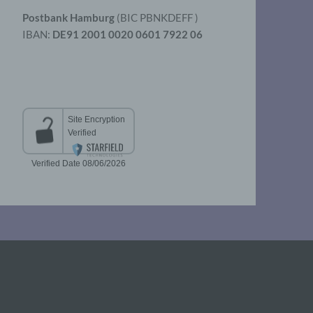
Postbank Hamburg
(BIC PBNKDEFF )
IBAN:
DE91 2001 0020 0601 7922 06
aten
er
t
chen
 die