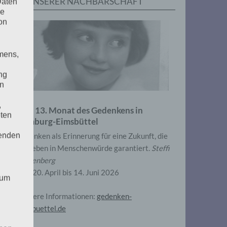
IN UNSERER NACHBARSCHAFT
Daten
he
on
mens,
ng
en
,
Zum 13. Monat des Gedenkens in
eten
Hamburg-Eimsbüttel
henden
Gedenken als Erinnerung für eine Zukunft, die
ein Leben in Menschenwürde garantiert.
Steffi
Wittenberg
Vom 20. April bis 14. Juni 2026
 um
Weitere Informationen:
gedenken-
eimsbuettel.de