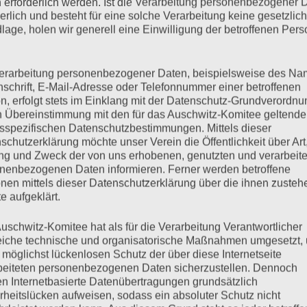
 erforderlich werden. Ist die Verarbeitung personenbezogener 
torben.
derlich und besteht für eine solche Verarbeitung keine gesetzlic
lage, holen wir generell eine Einwilligung der betroffenen Pers
mehr ...
erarbeitung personenbezogener Daten, beispielsweise des Na
nschrift, E-Mail-Adresse oder Telefonnummer einer betroffenen
n, erfolgt stets im Einklang mit der Datenschutz-Grundverordnu
n Übereinstimmung mit den für das Auschwitz-Komitee geltend
sspezifischen Datenschutzbestimmungen. Mittels dieser
des Internationalen
schutzerklärung möchte unser Verein die Öffentlichkeit über Art
g und Zweck der von uns erhobenen, genutzten und verarbeit
nenbezogenen Daten informieren. Ferner werden betroffene
t gestorben
nen mittels dieser Datenschutzerklärung über die ihnen zuste
e aufgeklärt.
uschwitz-Komitee hat als für die Verarbeitung Verantwortlicher
eiche technische und organisatorische Maßnahmen umgesetzt,
 möglichst lückenlosen Schutz der über diese Internetseite
und Roman Kent, geboren 1929 in Lodz, Präsident des
beiteten personenbezogenen Daten sicherzustellen. Dennoch
2021 in New York nach kurzer, schwerer Krankheit im Alter von
n Internetbasierte Datenübertragungen grundsätzlich
rheitslücken aufweisen, sodass ein absoluter Schutz nicht