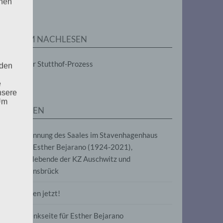
enen
ZUM NACHLESEN
Der Stutthof-Prozess
 den
e
nsere
 Um
SEITEN
Benennung des Saales im Stavenhagenhaus
nach Esther Bejarano (1924-2021),
Überlebende der KZ Auschwitz und
Ravensbrück
Frieden jetzt!
Gedenkseite für Esther Bejarano
uf