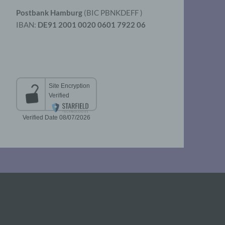
Postbank Hamburg
(BIC PBNKDEFF )
IBAN:
DE91 2001 0020 0601 7922 06
aten
er
t
chen
 die