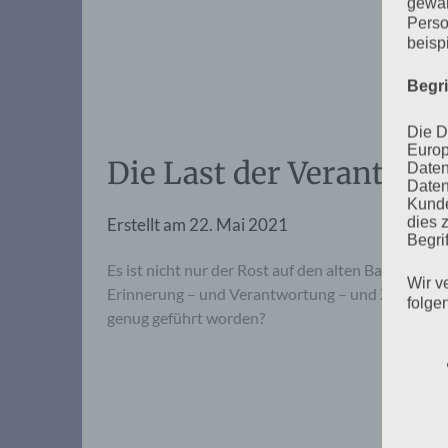
gewäh
Perso
beisp
Begr
Die D
Europ
Die Last der Verantwor
Daten
Daten
Kunde
dies 
Erstellt am
22. Mai 2021
Begrif
Es ist nicht nur der Rost auf den alten Bahngleise
Wir v
Erinnerung – und Verantwortung – und Zukunft de
folge
genug geführt worden?