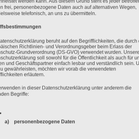
rleistet werden kann. Aus diesem Grund steht es jeder betroff
n frei, personenbezogene Daten auch auf alternativen Wegen,
ielsweise telefonisch, an uns zu übermitteln.
mehr ...
iffsbestimmungen
atenschutzerklärung beruht auf den Begrifflichkeiten, die durch
äischen Richtlinien- und Verordnungsgeber beim Erlass der
tung
schutz-Grundverordnung (DS-GVO) verwendet wurden. Unser
schutzerklärung soll sowohl für die Öffentlichkeit als auch für u
n und Geschäftspartner einfach lesbar und verständlich sein.
zu gewährleisten, möchten wir vorab die verwendeten
flichkeiten erläutern.
n, um den es hier geht. Wir fragen uns: Sind die Debatten um
erwenden in dieser Datenschutzerklärung unter anderem die
r vergangenen Jahrzehnte wirklich gründlich und ernsthaft
nden Begriffe:
mehr ...
a) personenbezogene Daten
Personenbezogene Daten sind alle Informationen, die sich a