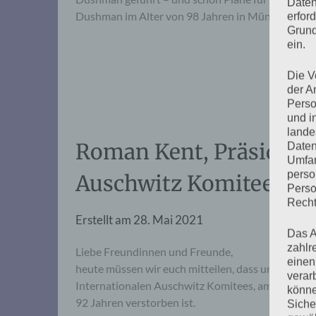
Daten
Dushman im Alter von 98 Jahren in München ges
erfor
Grund
ein.
Die V
der A
Perso
und i
lande
Roman Kent, Präsident 
Daten
Umfan
perso
Auschwitz Komitees, is
Perso
Recht
Erstellt am
28. Mai 2021
Das A
zahlr
Liebe Freundinnen und Freunde,
einen
heute müssen wir euch mitteilen, dass unser Fre
verar
Internationalen Auschwitz Komitees, am 21. Mai 
könne
92 Jahren verstorben ist.
Siche