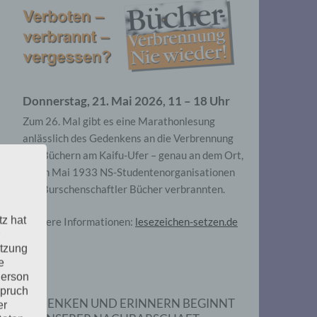
Donnerstag, 21. Mai 2026, 11 – 18 Uhr
Zum 26. Mal gibt es eine Marathonlesung
anlässlich des Gedenkens an die Verbrennung
von Büchern am Kaifu-Ufer – genau an dem Ort,
wo im Mai 1933 NS-Studentenorganisationen
und Burschenschaftler Bücher verbrannten.
tz hat
Weitere Informationen:
lesezeichen-setzen.de
utzung
e
Person
spruch
GEDENKEN UND ERINNERN BEGINNT
er