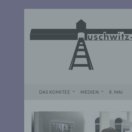
Skip
to
content
DAS KOMITEE
MEDIEN
8. MAI