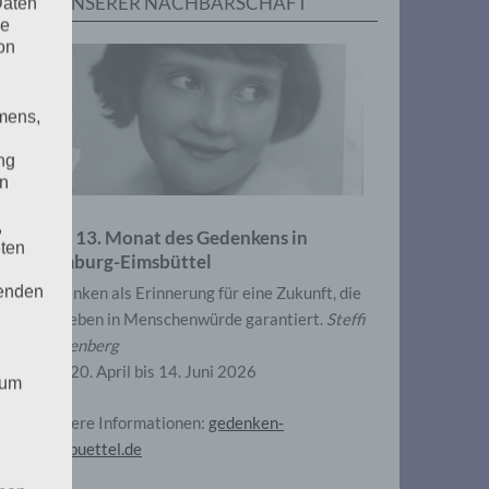
IN UNSERER NACHBARSCHAFT
Daten
he
on
mens,
ng
en
,
Zum 13. Monat des Gedenkens in
eten
Hamburg-Eimsbüttel
henden
Gedenken als Erinnerung für eine Zukunft, die
ein Leben in Menschenwürde garantiert.
Steffi
Wittenberg
Vom 20. April bis 14. Juni 2026
 um
Weitere Informationen:
gedenken-
eimsbuettel.de