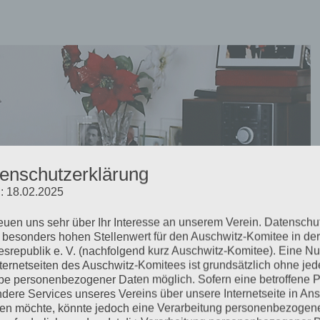
enschutzerklärung
: 18.02.2025
reuen uns sehr über Ihr Interesse an unserem Verein. Datenschu
vid Dushman ist gestorben
 besonders hohen Stellenwert für den Auschwitz-Komitee in der
srepublik e. V. (nachfolgend kurz Auschwitz-Komitee). Eine N
nternetseiten des Auschwitz-Komitees ist grundsätzlich ohne jed
e personenbezogener Daten möglich. Sofern eine betroffene 
dere Services unseres Vereins über unsere Internetseite in An
ie Münchner Gruppe Antifa-Aufbau.org ein Interview mit David
n möchte, könnte jedoch eine Verarbeitung personenbezogen
seines 100. Geburtstags geschmiedet. Am 4. Juni 2021 ist David