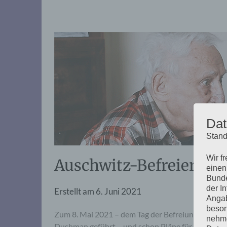
Dat
Stand
Wir f
Auschwitz-Befreier Da
einen
Bunde
der I
Erstellt am
6. Juni 2021
Angab
beson
Zum 8. Mai 2021 – dem Tag der Befreiung – hat d
nehme
Dushman geführt – und schon Pläne für die Feier 