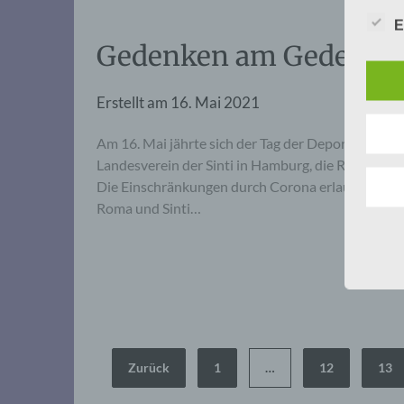
E
Gedenken am Gedenkor
Erstellt am
16. Mai 2021
Am 16. Mai jährte sich der Tag der Deportation de
Landesverein der Sinti in Hamburg, die Rom und
Die Einschränkungen durch Corona erlaubten nur 
Roma und Sinti…
Seitennummerierung
Zurück
1
…
12
13
der