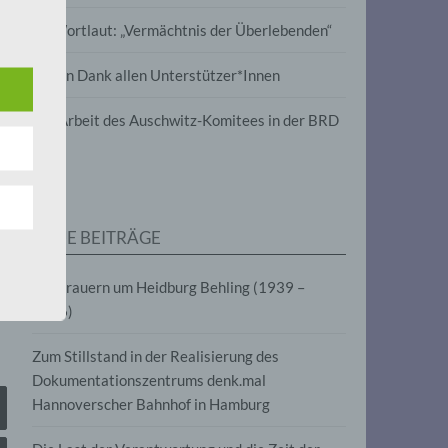
wird
Im Wortlaut: „Vermächtnis der Überlebenden“
m
Vielen Dank allen Unterstützer*Innen
line-
en,
Zur Arbeit des Auschwitz-Komitees in der BRD
tät
e.V.
NEUE BEITRÄGE
für
Wir trauern um Heidburg Behling (1939 –
2026)
Zum Stillstand in der Realisierung des
Dokumentationszentrums denk.mal
Hannoverscher Bahnhof in Hamburg
fahren
eben,