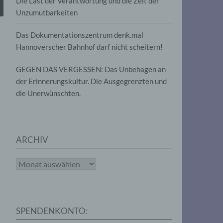
Die Last der Verantwortung und die Zeit der
, die
Unzumutbarkeiten
die
g
die
Das Dokumentationszentrum denk.mal
Hannoverscher Bahnhof darf nicht scheitern!
GEGEN DAS VERGESSEN: Das Unbehagen an
der Erinnerungskultur. Die Ausgegrenzten und
die Unerwünschten.
rter
eitung
ARCHIV
Archiv
e
iehen,
SPENDENKONTO:
tung,