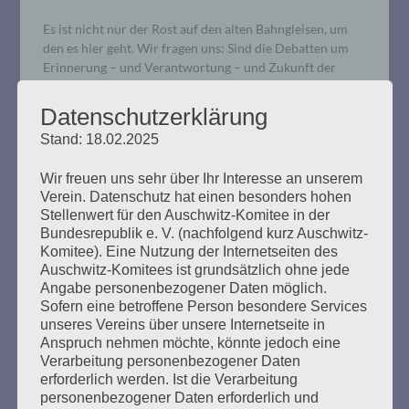
Es ist nicht nur der Rost auf den alten Bahngleisen, um
den es hier geht. Wir fragen uns: Sind die Debatten um
Erinnerung – und Verantwortung – und Zukunft der
vergangenen Jahrzehnte wirklich gründlich und
ernsthaft genug geführt worden?
Datenschutzerklärung
Stand: 18.02.2025
mehr ...
Wir freuen uns sehr über Ihr Interesse an unserem
Verein. Datenschutz hat einen besonders hohen
Stellenwert für den Auschwitz-Komitee in der
Bundesrepublik e. V. (nachfolgend kurz Auschwitz-
Komitee). Eine Nutzung der Internetseiten des
Gedenken am Gedenkort
Auschwitz-Komitees ist grundsätzlich ohne jede
Angabe personenbezogener Daten möglich.
Hannoverscher Bahnhof
Sofern eine betroffene Person besondere Services
unseres Vereins über unsere Internetseite in
Erstellt am
16. Mai 2021
Anspruch nehmen möchte, könnte jedoch eine
Verarbeitung personenbezogener Daten
erforderlich werden. Ist die Verarbeitung
Am 16. Mai jährte sich der Tag der Deportation der Roma
personenbezogener Daten erforderlich und
und Sinti nach Belzec zum 81. Mal. Daran erinnerten der