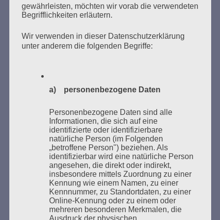
gewährleisten, möchten wir vorab die verwendeten
Begrifflichkeiten erläutern.
Wir verwenden in dieser Datenschutzerklärung
unter anderem die folgenden Begriffe:
Donnerstag, 21. Mai 2026, 11 – 18 Uhr
Zum 26. Mal gibt es eine Marathonlesung anlässlich
a) personenbezogene Daten
des Gedenkens an die Verbrennung von Büchern am
Kaifu-Ufer – genau an dem Ort, wo im Mai 1933 NS-
Personenbezogene Daten sind alle
Studentenorganisationen und Burschenschaftler
Informationen, die sich auf eine
Bücher verbrannten.
identifizierte oder identifizierbare
natürliche Person (im Folgenden
„betroffene Person") beziehen. Als
Weitere Informationen:
lesezeichen-setzen.de
identifizierbar wird eine natürliche Person
angesehen, die direkt oder indirekt,
insbesondere mittels Zuordnung zu einer
Kennung wie einem Namen, zu einer
Kennnummer, zu Standortdaten, zu einer
Online-Kennung oder zu einem oder
GEDENKEN UND ERINNERN BEGINNT IN
mehreren besonderen Merkmalen, die
UNSERER NACHBARSCHAFT
Ausdruck der physischen,