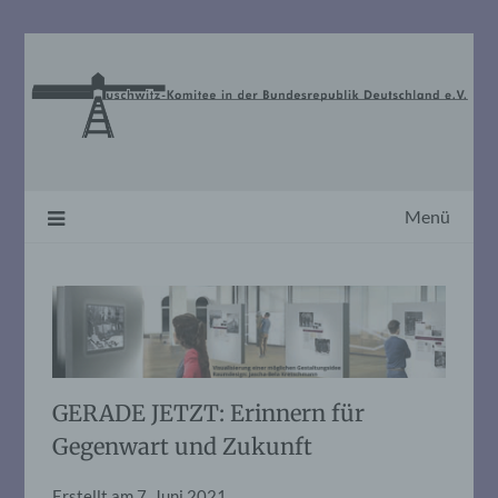
Skip
to
content
Menü
GERADE JETZT: Erinnern für
Gegenwart und Zukunft
Erstellt am
7. Juni 2021