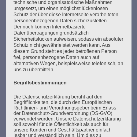
technische und organisatorische Maßnahmen
und Ausländerfeindlichkeit hervortreten!
umgesetzt, um einen möglichst lückenlosen
Erinnern heißt handeln!
Schutz der über diese Internetseite verarbeiteten
personenbezogenen Daten sicherzustellen.
Esther Bejarano
Dennoch können Internetbasierte
Datenübertragungen grundsätzlich
Sicherheitslücken aufweisen, sodass ein absoluter
Schutz nicht gewährleistet werden kann. Aus
diesem Grund steht es jeder betroffenen Person
frei, personenbezogene Daten auch auf
alternativen Wegen, beispielsweise telefonisch, an
uns zu übermitteln.
SUCHEN
NACH:
Begriffsbestimmungen
Die Datenschutzerklärung beruht auf den
Begrifflichkeiten, die durch den Europäischen
Richtlinien- und Verordnungsgeber beim Erlass
der Datenschutz-Grundverordnung (DS-GVO)
MARATHONLESUNG AUS DEN
verwendet wurden. Unsere Datenschutzerklärung
VERBRANNTEN BÜCHERN
soll sowohl für die Öffentlichkeit als auch für
unsere Kunden und Geschäftspartner einfach
lesbar und verständlich sein. Um dies zu