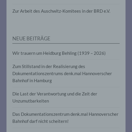
die darin besteht, dass diese
personenbezogenen Daten verwendet
Zur Arbeit des Auschwitz-Komitees in der BRD e.V.
werden, um bestimmte persönliche
Aspekte, die sich auf eine natürliche
Person beziehen, zu bewerten,
insbesondere, um Aspekte bezüglich
Arbeitsleistung, wirtschaftlicher Lage,
NEUE BEITRÄGE
Gesundheit, persönlicher Vorlieben,
Interessen, Zuverlässigkeit, Verhalten,
Aufenthaltsort oder Ortswechsel dieser
Wir trauern um Heidburg Behling (1939 – 2026)
natürlichen Person zu analysieren oder
vorherzusagen.
Zum Stillstand in der Realisierung des
Dokumentationszentrums denk.mal Hannoverscher
f) Pseudonymisierung
Bahnhof in Hamburg
Pseudonymisierung ist die Verarbeitung
Die Last der Verantwortung und die Zeit der
personenbezogener Daten in einer Weise,
Unzumutbarkeiten
auf welche die personenbezogenen Daten
ohne Hinzuziehung zusätzlicher
Das Dokumentationszentrum denk.mal Hannoverscher
Informationen nicht mehr einer
spezifischen betroffenen Person
Bahnhof darf nicht scheitern!
zugeordnet werden können, sofern diese
zusätzlichen Informationen gesondert