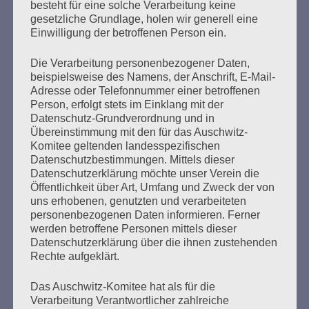
besteht für eine solche Verarbeitung keine
Landesverein der Sinti in Hamburg, die Rom und Cinti
gesetzliche Grundlage, holen wir generell eine
Union und Freunde am denk.mal Hannoverscher
Einwilligung der betroffenen Person ein.
Bahnhof. Die Einschränkungen durch Corona erlaubten
nur ein sehr kurzes Gedenken. Die Erinnerung an die
Die Verarbeitung personenbezogener Daten,
ermordeten Roma und Sinti…
beispielsweise des Namens, der Anschrift, E-Mail-
Adresse oder Telefonnummer einer betroffenen
Person, erfolgt stets im Einklang mit der
mehr ...
Datenschutz-Grundverordnung und in
Übereinstimmung mit den für das Auschwitz-
Komitee geltenden landesspezifischen
Datenschutzbestimmungen. Mittels dieser
Seitennummerierung
Datenschutzerklärung möchte unser Verein die
Zurück
15
Weiter
Öffentlichkeit über Art, Umfang und Zweck der von
der
uns erhobenen, genutzten und verarbeiteten
personenbezogenen Daten informieren. Ferner
Beiträge
werden betroffene Personen mittels dieser
Datenschutzerklärung über die ihnen zustehenden
Rechte aufgeklärt.
Aus der Erfahrung unseres Lebens sagen wir:
Das Auschwitz-Komitee hat als für die
Nie mehr schweigen, wegsehen wie und wo auch
Verarbeitung Verantwortlicher zahlreiche
immer Antisemitismus, Antiziganismus, Rassismus