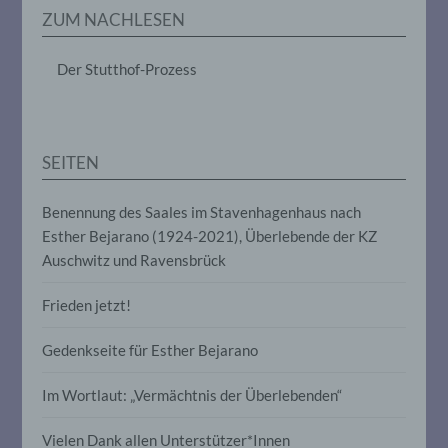
Erheben, das Erfassen, die Organisation,
ZUM NACHLESEN
das Ordnen, die Speicherung, die
Anpassung oder Veränderung, das
Auslesen, das Abfragen, die Verwendung,
Der Stutthof-Prozess
die Offenlegung durch Übermittlung,
Verbreitung oder eine andere Form der
Bereitstellung, den Abgleich oder die
Verknüpfung, die Einschränkung, das
Löschen oder die Vernichtung.
SEITEN
d) Einschränkung der Verarbeitung
Benennung des Saales im Stavenhagenhaus nach
Esther Bejarano (1924-2021), Überlebende der KZ
Einschränkung der Verarbeitung ist die
Auschwitz und Ravensbrück
Markierung gespeicherter
personenbezogener Daten mit dem Ziel,
Frieden jetzt!
ihre künftige Verarbeitung einzuschränken.
Gedenkseite für Esther Bejarano
e) Profiling
Im Wortlaut: „Vermächtnis der Überlebenden“
Profiling ist jede Art der automatisierten
Verarbeitung personenbezogener Daten,
Vielen Dank allen Unterstützer*Innen