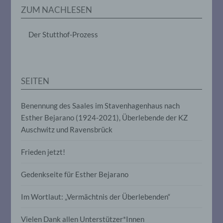
Erheben, das Erfassen, die Organisation,
ZUM NACHLESEN
das Ordnen, die Speicherung, die
Anpassung oder Veränderung, das
Auslesen, das Abfragen, die Verwendung,
Der Stutthof-Prozess
die Offenlegung durch Übermittlung,
Verbreitung oder eine andere Form der
Bereitstellung, den Abgleich oder die
Verknüpfung, die Einschränkung, das
Löschen oder die Vernichtung.
SEITEN
d) Einschränkung der Verarbeitung
Benennung des Saales im Stavenhagenhaus nach
Esther Bejarano (1924-2021), Überlebende der KZ
Einschränkung der Verarbeitung ist die
Auschwitz und Ravensbrück
Markierung gespeicherter
personenbezogener Daten mit dem Ziel,
Frieden jetzt!
ihre künftige Verarbeitung einzuschränken.
Gedenkseite für Esther Bejarano
e) Profiling
Im Wortlaut: „Vermächtnis der Überlebenden“
Profiling ist jede Art der automatisierten
Verarbeitung personenbezogener Daten,
Vielen Dank allen Unterstützer*Innen