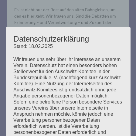
Es ist nicht nur der Rost auf den alten Bahngleisen, um
den es hier geht. Wir fragen uns: Sind die Debatten um
Erinnerung – und Verantwortung – und Zukunft der
vergangenen Jahrzehnte wirklich gründlich und
ernsthaft genug geführt worden?
Datenschutzerklärung
Stand: 18.02.2025
mehr ...
Wir freuen uns sehr über Ihr Interesse an unserem
Verein. Datenschutz hat einen besonders hohen
Stellenwert für den Auschwitz-Komitee in der
Bundesrepublik e. V. (nachfolgend kurz Auschwitz-
Komitee). Eine Nutzung der Internetseiten des
Gedenken am Gedenkort
Auschwitz-Komitees ist grundsätzlich ohne jede
Angabe personenbezogener Daten möglich.
Hannoverscher Bahnhof
Sofern eine betroffene Person besondere Services
unseres Vereins über unsere Internetseite in
Erstellt am
16. Mai 2021
Anspruch nehmen möchte, könnte jedoch eine
Verarbeitung personenbezogener Daten
erforderlich werden. Ist die Verarbeitung
Am 16. Mai jährte sich der Tag der Deportation der Roma
personenbezogener Daten erforderlich und
und Sinti nach Belzec zum 81. Mal. Daran erinnerten der