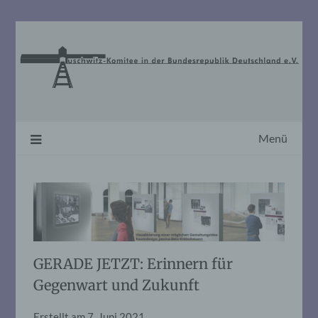
Skip
to
content
Menü
GERADE JETZT: Erinnern für
Gegenwart und Zukunft
Erstellt am
7. Juni 2021