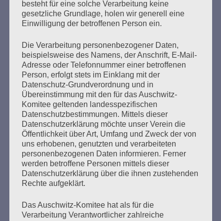
besteht für eine solche Verarbeitung keine
Landesverein der Sinti in Hamburg, die Rom und Cinti
gesetzliche Grundlage, holen wir generell eine
Union und Freunde am denk.mal Hannoverscher
Einwilligung der betroffenen Person ein.
Bahnhof. Die Einschränkungen durch Corona erlaubten
nur ein sehr kurzes Gedenken. Die Erinnerung an die
Die Verarbeitung personenbezogener Daten,
ermordeten Roma und Sinti…
beispielsweise des Namens, der Anschrift, E-Mail-
Adresse oder Telefonnummer einer betroffenen
Person, erfolgt stets im Einklang mit der
mehr ...
Datenschutz-Grundverordnung und in
Übereinstimmung mit den für das Auschwitz-
Komitee geltenden landesspezifischen
Datenschutzbestimmungen. Mittels dieser
Seitennummerierung
Datenschutzerklärung möchte unser Verein die
Zurück
15
Weiter
Öffentlichkeit über Art, Umfang und Zweck der von
der
uns erhobenen, genutzten und verarbeiteten
personenbezogenen Daten informieren. Ferner
Beiträge
werden betroffene Personen mittels dieser
Datenschutzerklärung über die ihnen zustehenden
Rechte aufgeklärt.
Wir können froh sein, dass wir eine Antifa haben.
Das Auschwitz-Komitee hat als für die
Verarbeitung Verantwortlicher zahlreiche
Esther Bejarano - 16. Dezember 2019