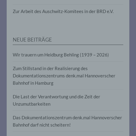
die darin besteht, dass diese
personenbezogenen Daten verwendet
Zur Arbeit des Auschwitz-Komitees in der BRD e.V.
werden, um bestimmte persönliche
Aspekte, die sich auf eine natürliche
Person beziehen, zu bewerten,
insbesondere, um Aspekte bezüglich
Arbeitsleistung, wirtschaftlicher Lage,
NEUE BEITRÄGE
Gesundheit, persönlicher Vorlieben,
Interessen, Zuverlässigkeit, Verhalten,
Aufenthaltsort oder Ortswechsel dieser
Wir trauern um Heidburg Behling (1939 – 2026)
natürlichen Person zu analysieren oder
vorherzusagen.
Zum Stillstand in der Realisierung des
Dokumentationszentrums denk.mal Hannoverscher
f) Pseudonymisierung
Bahnhof in Hamburg
Pseudonymisierung ist die Verarbeitung
Die Last der Verantwortung und die Zeit der
personenbezogener Daten in einer Weise,
Unzumutbarkeiten
auf welche die personenbezogenen Daten
ohne Hinzuziehung zusätzlicher
Das Dokumentationszentrum denk.mal Hannoverscher
Informationen nicht mehr einer
spezifischen betroffenen Person
Bahnhof darf nicht scheitern!
zugeordnet werden können, sofern diese
zusätzlichen Informationen gesondert