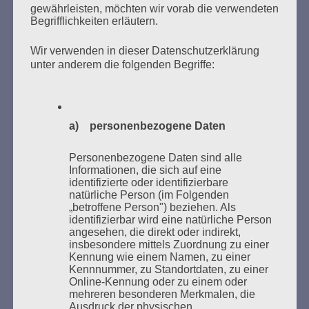
gewährleisten, möchten wir vorab die verwendeten
Begrifflichkeiten erläutern.
Wir verwenden in dieser Datenschutzerklärung
unter anderem die folgenden Begriffe:
Donnerstag, 21. Mai 2026, 11 – 18 Uhr
Zum 26. Mal gibt es eine Marathonlesung anlässlich
a) personenbezogene Daten
des Gedenkens an die Verbrennung von Büchern am
Kaifu-Ufer – genau an dem Ort, wo im Mai 1933 NS-
Personenbezogene Daten sind alle
Studentenorganisationen und Burschenschaftler
Informationen, die sich auf eine
Bücher verbrannten.
identifizierte oder identifizierbare
natürliche Person (im Folgenden
„betroffene Person") beziehen. Als
Weitere Informationen:
lesezeichen-setzen.de
identifizierbar wird eine natürliche Person
angesehen, die direkt oder indirekt,
insbesondere mittels Zuordnung zu einer
Kennung wie einem Namen, zu einer
Kennnummer, zu Standortdaten, zu einer
Online-Kennung oder zu einem oder
GEDENKEN UND ERINNERN BEGINNT IN
mehreren besonderen Merkmalen, die
UNSERER NACHBARSCHAFT
Ausdruck der physischen,