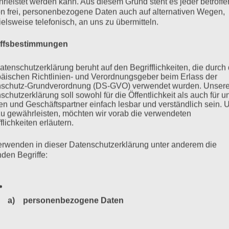
rleistet werden kann. Aus diesem Grund steht es jeder betroff
n frei, personenbezogene Daten auch auf alternativen Wegen,
ielsweise telefonisch, an uns zu übermitteln.
iffsbestimmungen
atenschutzerklärung beruht auf den Begrifflichkeiten, die durch
äischen Richtlinien- und Verordnungsgeber beim Erlass der
schutz-Grundverordnung (DS-GVO) verwendet wurden. Unser
schutzerklärung soll sowohl für die Öffentlichkeit als auch für u
n und Geschäftspartner einfach lesbar und verständlich sein.
zu gewährleisten, möchten wir vorab die verwendeten
flichkeiten erläutern.
f: Hamburg hat ein Problem
erwenden in dieser Datenschutzerklärung unter anderem die
nden Begriffe:
kumentationszentrum Hannoverscher Bahnhof: das
burg und der Landesverein der Sinti in Hamburg mahnen.
a) personenbezogene Daten
Personenbezogene Daten sind alle Informationen, die sich a
mehr ...