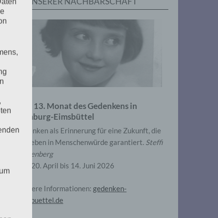
IN UNSERER NACHBARSCHAFT
Daten
he
on
mens,
ng
en
,
Zum 13. Monat des Gedenkens in
eten
Hamburg-Eimsbüttel
henden
Gedenken als Erinnerung für eine Zukunft, die
ein Leben in Menschenwürde garantiert.
Steffi
Wittenberg
Vom 20. April bis 14. Juni 2026
 um
Weitere Informationen:
gedenken-
eimsbuettel.de