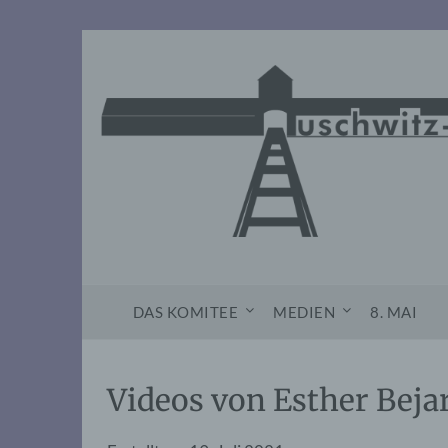
Skip
to
content
DAS KOMITEE
MEDIEN
8. MAI
Videos von Esther Beja