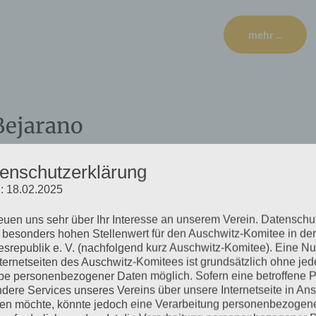
mehr ...
Bejarano
enschutzerklärung
: 18.02.2025
of HH-Ohlsdorf, Ilandkoppel 68 in Hamburg-Ohlsdorf. Für
itzplätze sind begrenzt, die Trauerfeier wird in den
reuen uns sehr über Ihr Interesse an unserem Verein. Datenschu
Corona-Regeln. (Bitte 60-90 Min. vorher da sein)
 besonders hohen Stellenwert für den Auschwitz-Komitee in der
srepublik e. V. (nachfolgend kurz Auschwitz-Komitee). Eine N
nternetseiten des Auschwitz-Komitees ist grundsätzlich ohne jed
mehr ...
e personenbezogener Daten möglich. Sofern eine betroffene 
dere Services unseres Vereins über unsere Internetseite in An
n möchte, könnte jedoch eine Verarbeitung personenbezogen