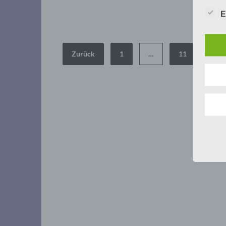
E
Seitennummerierung
Zurück
1
…
11
12
der
Beiträge