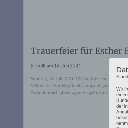
Trauerfeier für Esther 
Erstellt am
16. Juli 2021
Dat
Stand
Sonntag, 18. Juli 2021, 12 Uhr, Jüdischer Friedh
Männer ist eine Kopfbedeckung obligatorisch. Die S
Wir f
Außenbereich übertragen. Es gelten die aktuellen 
einen
Bunde
der I
Angab
beson
nehme