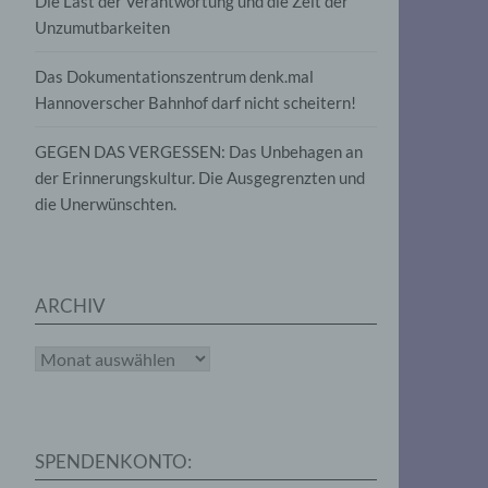
Die Last der Verantwortung und die Zeit der
, die
Unzumutbarkeiten
die
g
die
Das Dokumentationszentrum denk.mal
Hannoverscher Bahnhof darf nicht scheitern!
GEGEN DAS VERGESSEN: Das Unbehagen an
der Erinnerungskultur. Die Ausgegrenzten und
die Unerwünschten.
rter
eitung
ARCHIV
Archiv
e
iehen,
SPENDENKONTO:
tung,