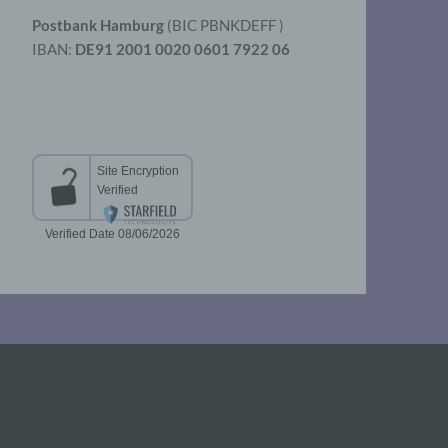
Postbank Hamburg
(BIC PBNKDEFF )
IBAN:
DE91 2001 0020 0601 7922 06
aten
er
t
chen
 die