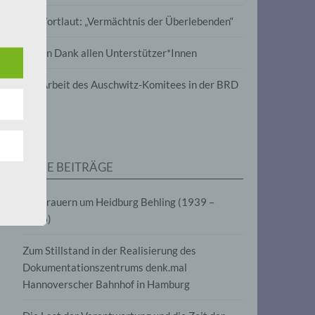
wird
Im Wortlaut: „Vermächtnis der Überlebenden“
m
Vielen Dank allen Unterstützer*Innen
line-
en,
Zur Arbeit des Auschwitz-Komitees in der BRD
tät
e.V.
NEUE BEITRÄGE
für
Wir trauern um Heidburg Behling (1939 –
2026)
Zum Stillstand in der Realisierung des
Dokumentationszentrums denk.mal
Hannoverscher Bahnhof in Hamburg
fahren
eben,