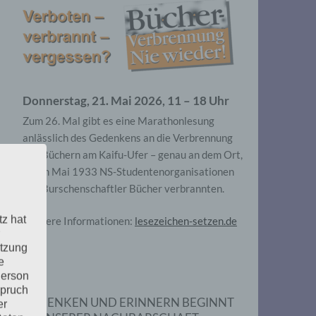
Donnerstag, 21. Mai 2026, 11 – 18 Uhr
Zum 26. Mal gibt es eine Marathonlesung
anlässlich des Gedenkens an die Verbrennung
von Büchern am Kaifu-Ufer – genau an dem Ort,
wo im Mai 1933 NS-Studentenorganisationen
und Burschenschaftler Bücher verbrannten.
tz hat
Weitere Informationen:
lesezeichen-setzen.de
utzung
e
Person
spruch
GEDENKEN UND ERINNERN BEGINNT
er