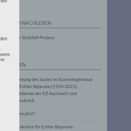
enen
ZUM NACHLESEN
Der Stutthof-Prozess
 den
e
nsere
 Um
SEITEN
Benennung des Saales im Stavenhagenhaus
nach Esther Bejarano (1924-2021),
Überlebende der KZ Auschwitz und
Ravensbrück
Frieden jetzt!
Gedenkseite für Esther Bejarano
uf