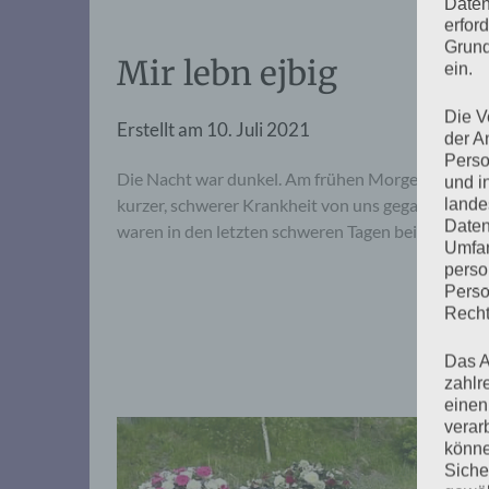
Daten
erfor
Grund
Mir lebn ejbig
ein.
Die V
Erstellt am
10. Juli 2021
der A
Perso
Die Nacht war dunkel. Am frühen Morgen des 10. J
und i
kurzer, schwerer Krankheit von uns gegangen. Sie 
lande
Daten
waren in den letzten schweren Tagen bei ihr.
Umfan
perso
Perso
Recht
Das A
zahlr
einen
verar
könne
Siche