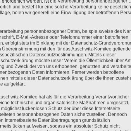
 erforderlich werden. Ist die Verarbeitung personenbezogener 
derlich und besteht für eine solche Verarbeitung keine gesetzlic
lage, holen wir generell eine Einwilligung der betroffenen Pers
erarbeitung personenbezogener Daten, beispielsweise des Na
nschrift, E-Mail-Adresse oder Telefonnummer einer betroffenen
n, erfolgt stets im Einklang mit der Datenschutz-Grundverordnu
uli 2021 ist Esther Bejarano im Alter von 96 Jahren nach
n Übereinstimmung mit den für das Auschwitz-Komitee geltend
war nicht allein, ihre Familie und ihre Freundinnen und Freunde
sspezifischen Datenschutzbestimmungen. Mittels dieser
schutzerklärung möchte unser Verein die Öffentlichkeit über Art
g und Zweck der von uns erhobenen, genutzten und verarbeit
nenbezogenen Daten informieren. Ferner werden betroffene
nen mittels dieser Datenschutzerklärung über die ihnen zuste
mehr ...
e aufgeklärt.
uschwitz-Komitee hat als für die Verarbeitung Verantwortlicher
eiche technische und organisatorische Maßnahmen umgesetzt,
 möglichst lückenlosen Schutz der über diese Internetseite
beiteten personenbezogenen Daten sicherzustellen. Dennoch
n Internetbasierte Datenübertragungen grundsätzlich
rheitslücken aufweisen, sodass ein absoluter Schutz nicht