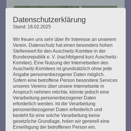
Datenschutzerklärung
Stand: 18.02.2025
Wir freuen uns sehr über Ihr Interesse an unserem
Verein. Datenschutz hat einen besonders hohen
Stellenwert für den Auschwitz-Komitee in der
Hannoverscher Bahnhof: Hamburg
Bundesrepublik e. V. (nachfolgend kurz Auschwitz-
hat ein Problem
Komitee). Eine Nutzung der Internetseiten des
Auschwitz-Komitees ist grundsätzlich ohne jede
Angabe personenbezogener Daten möglich.
Erstellt am
22. Juni 2021
Sofern eine betroffene Person besondere Services
unseres Vereins über unsere Internetseite in
Gemeinsame Erklärung zum Verfahren um das
Anspruch nehmen möchte, könnte jedoch eine
Dokumentationszentrum Hannoverscher Bahnhof: das
Verarbeitung personenbezogener Daten
Auschwitz-Komitee, die Rom und Cinti Union Hamburg
erforderlich werden. Ist die Verarbeitung
und der Landesverein der Sinti in Hamburg mahnen.
personenbezogener Daten erforderlich und
besteht für eine solche Verarbeitung keine
gesetzliche Grundlage, holen wir generell eine
mehr ...
Einwilligung der betroffenen Person ein.