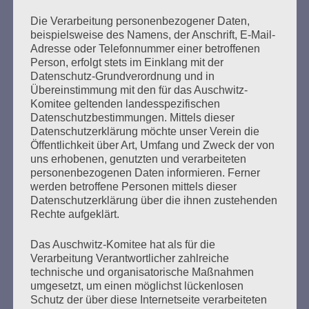
Die Verarbeitung personenbezogener Daten,
beispielsweise des Namens, der Anschrift, E-Mail-
Adresse oder Telefonnummer einer betroffenen
Seitennummerierung
Person, erfolgt stets im Einklang mit der
Zurück
14
Weiter
Datenschutz-Grundverordnung und in
der
Übereinstimmung mit den für das Auschwitz-
Komitee geltenden landesspezifischen
Beiträge
Datenschutzbestimmungen. Mittels dieser
Datenschutzerklärung möchte unser Verein die
Öffentlichkeit über Art, Umfang und Zweck der von
Ich werd’ so lange singen, bis es keine Nazis mehr
uns erhobenen, genutzten und verarbeiteten
auf der Welt gibt.
personenbezogenen Daten informieren. Ferner
werden betroffene Personen mittels dieser
Esther Bejarano
Datenschutzerklärung über die ihnen zustehenden
Rechte aufgeklärt.
Das Auschwitz-Komitee hat als für die
Verarbeitung Verantwortlicher zahlreiche
technische und organisatorische Maßnahmen
umgesetzt, um einen möglichst lückenlosen
Schutz der über diese Internetseite verarbeiteten