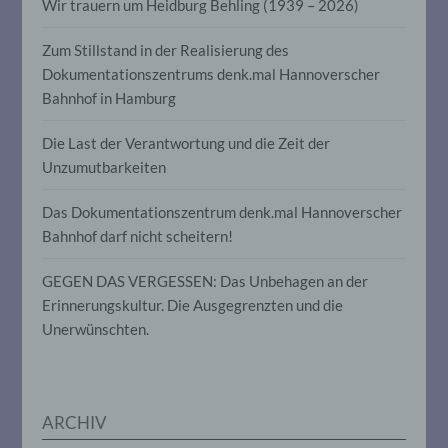
Aspekte, die sich auf eine natürliche
Wir trauern um Heidburg Behling (1939 – 2026)
Person beziehen, zu bewerten,
insbesondere, um Aspekte bezüglich
Zum Stillstand in der Realisierung des
Arbeitsleistung, wirtschaftlicher Lage,
Gesundheit, persönlicher Vorlieben,
Dokumentationszentrums denk.mal Hannoverscher
Interessen, Zuverlässigkeit, Verhalten,
Bahnhof in Hamburg
Aufenthaltsort oder Ortswechsel dieser
natürlichen Person zu analysieren oder
Die Last der Verantwortung und die Zeit der
vorherzusagen.
Unzumutbarkeiten
f) Pseudonymisierung
Das Dokumentationszentrum denk.mal Hannoverscher
Bahnhof darf nicht scheitern!
Pseudonymisierung ist die Verarbeitung
personenbezogener Daten in einer Weise,
GEGEN DAS VERGESSEN: Das Unbehagen an der
auf welche die personenbezogenen Daten
Erinnerungskultur. Die Ausgegrenzten und die
ohne Hinzuziehung zusätzlicher
Informationen nicht mehr einer
Unerwünschten.
spezifischen betroffenen Person
zugeordnet werden können, sofern diese
zusätzlichen Informationen gesondert
aufbewahrt werden und technischen und
organisatorischen Maßnahmen
ARCHIV
unterliegen, die gewährleisten, dass die