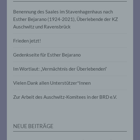
die Offenlegung durch Übermittlung,
Verbreitung oder eine andere Form der
Benennung des Saales im Stavenhagenhaus nach
Bereitstellung, den Abgleich oder die
Esther Bejarano (1924-2021), Überlebende der KZ
Verknüpfung, die Einschränkung, das
Auschwitz und Ravensbrück
Löschen oder die Vernichtung.
Frieden jetzt!
d) Einschränkung der Verarbeitung
Gedenkseite für Esther Bejarano
Einschränkung der Verarbeitung ist die
Markierung gespeicherter
Im Wortlaut: „Vermächtnis der Überlebenden“
personenbezogener Daten mit dem Ziel,
ihre künftige Verarbeitung einzuschränken.
Vielen Dank allen Unterstützer*Innen
Zur Arbeit des Auschwitz-Komitees in der BRD e.V.
e) Profiling
Profiling ist jede Art der automatisierten
Verarbeitung personenbezogener Daten,
die darin besteht, dass diese
NEUE BEITRÄGE
personenbezogenen Daten verwendet
werden, um bestimmte persönliche