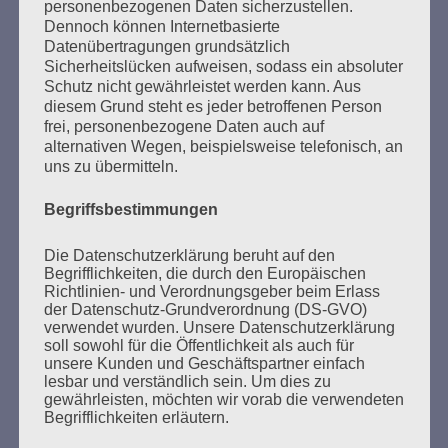
personenbezogenen Daten sicherzustellen.
Dennoch können Internetbasierte
Datenübertragungen grundsätzlich
SUCHEN
Sicherheitslücken aufweisen, sodass ein absoluter
Schutz nicht gewährleistet werden kann. Aus
NACH:
diesem Grund steht es jeder betroffenen Person
frei, personenbezogene Daten auch auf
alternativen Wegen, beispielsweise telefonisch, an
uns zu übermitteln.
MARATHONLESUNG AUS DEN
Begriffsbestimmungen
VERBRANNTEN BÜCHERN
Die Datenschutzerklärung beruht auf den
Begrifflichkeiten, die durch den Europäischen
Richtlinien- und Verordnungsgeber beim Erlass
der Datenschutz-Grundverordnung (DS-GVO)
verwendet wurden. Unsere Datenschutzerklärung
soll sowohl für die Öffentlichkeit als auch für
unsere Kunden und Geschäftspartner einfach
lesbar und verständlich sein. Um dies zu
gewährleisten, möchten wir vorab die verwendeten
Donnerstag, 21. Mai 2026, 11 – 18 Uhr
Begrifflichkeiten erläutern.
Zum 26. Mal gibt es eine Marathonlesung anlässlich