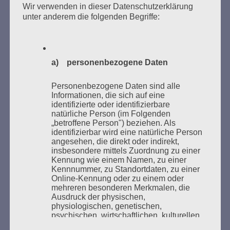
des Gedenkens an die Verbrennung von Büchern am
Wir verwenden in dieser Datenschutzerklärung
Kaifu-Ufer – genau an dem Ort, wo im Mai 1933 NS-
unter anderem die folgenden Begriffe:
Studentenorganisationen und Burschenschaftler
Bücher verbrannten.
a) personenbezogene Daten
Weitere Informationen:
lesezeichen-setzen.de
Personenbezogene Daten sind alle
Informationen, die sich auf eine
identifizierte oder identifizierbare
natürliche Person (im Folgenden
„betroffene Person") beziehen. Als
GEDENKEN UND ERINNERN BEGINNT IN
identifizierbar wird eine natürliche Person
UNSERER NACHBARSCHAFT
angesehen, die direkt oder indirekt,
insbesondere mittels Zuordnung zu einer
Kennung wie einem Namen, zu einer
Kennnummer, zu Standortdaten, zu einer
Online-Kennung oder zu einem oder
mehreren besonderen Merkmalen, die
Ausdruck der physischen,
physiologischen, genetischen,
psychischen, wirtschaftlichen, kulturellen
oder sozialen Identität dieser natürlichen