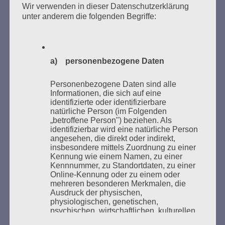
des Gedenkens an die Verbrennung von Büchern am
Wir verwenden in dieser Datenschutzerklärung
Kaifu-Ufer – genau an dem Ort, wo im Mai 1933 NS-
unter anderem die folgenden Begriffe:
Studentenorganisationen und Burschenschaftler
Bücher verbrannten.
a) personenbezogene Daten
Weitere Informationen:
lesezeichen-setzen.de
Personenbezogene Daten sind alle
Informationen, die sich auf eine
identifizierte oder identifizierbare
natürliche Person (im Folgenden
„betroffene Person") beziehen. Als
GEDENKEN UND ERINNERN BEGINNT IN
identifizierbar wird eine natürliche Person
UNSERER NACHBARSCHAFT
angesehen, die direkt oder indirekt,
insbesondere mittels Zuordnung zu einer
Kennung wie einem Namen, zu einer
Kennnummer, zu Standortdaten, zu einer
Online-Kennung oder zu einem oder
mehreren besonderen Merkmalen, die
Ausdruck der physischen,
physiologischen, genetischen,
psychischen, wirtschaftlichen, kulturellen
oder sozialen Identität dieser natürlichen