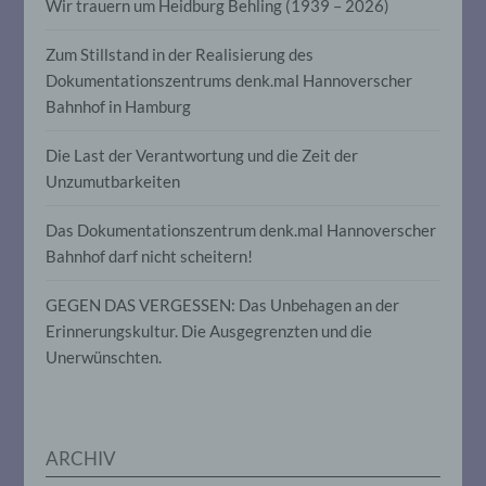
Aspekte, die sich auf eine natürliche
Wir trauern um Heidburg Behling (1939 – 2026)
Person beziehen, zu bewerten,
insbesondere, um Aspekte bezüglich
Zum Stillstand in der Realisierung des
Arbeitsleistung, wirtschaftlicher Lage,
Gesundheit, persönlicher Vorlieben,
Dokumentationszentrums denk.mal Hannoverscher
Interessen, Zuverlässigkeit, Verhalten,
Bahnhof in Hamburg
Aufenthaltsort oder Ortswechsel dieser
natürlichen Person zu analysieren oder
Die Last der Verantwortung und die Zeit der
vorherzusagen.
Unzumutbarkeiten
f) Pseudonymisierung
Das Dokumentationszentrum denk.mal Hannoverscher
Bahnhof darf nicht scheitern!
Pseudonymisierung ist die Verarbeitung
personenbezogener Daten in einer Weise,
GEGEN DAS VERGESSEN: Das Unbehagen an der
auf welche die personenbezogenen Daten
Erinnerungskultur. Die Ausgegrenzten und die
ohne Hinzuziehung zusätzlicher
Informationen nicht mehr einer
Unerwünschten.
spezifischen betroffenen Person
zugeordnet werden können, sofern diese
zusätzlichen Informationen gesondert
aufbewahrt werden und technischen und
organisatorischen Maßnahmen
ARCHIV
unterliegen, die gewährleisten, dass die