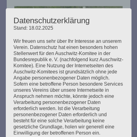
Datenschutzerklärung
Stand: 18.02.2025
Wir freuen uns sehr über Ihr Interesse an unserem
Verein. Datenschutz hat einen besonders hohen
Stellenwert für den Auschwitz-Komitee in der
Hannoverscher Bahnhof: Hamburg
Bundesrepublik e. V. (nachfolgend kurz Auschwitz-
hat ein Problem
Komitee). Eine Nutzung der Internetseiten des
Auschwitz-Komitees ist grundsätzlich ohne jede
Angabe personenbezogener Daten möglich.
Erstellt am
22. Juni 2021
Sofern eine betroffene Person besondere Services
unseres Vereins über unsere Internetseite in
Gemeinsame Erklärung zum Verfahren um das
Anspruch nehmen möchte, könnte jedoch eine
Dokumentationszentrum Hannoverscher Bahnhof: das
Verarbeitung personenbezogener Daten
Auschwitz-Komitee, die Rom und Cinti Union Hamburg
erforderlich werden. Ist die Verarbeitung
und der Landesverein der Sinti in Hamburg mahnen.
personenbezogener Daten erforderlich und
besteht für eine solche Verarbeitung keine
gesetzliche Grundlage, holen wir generell eine
mehr ...
Einwilligung der betroffenen Person ein.