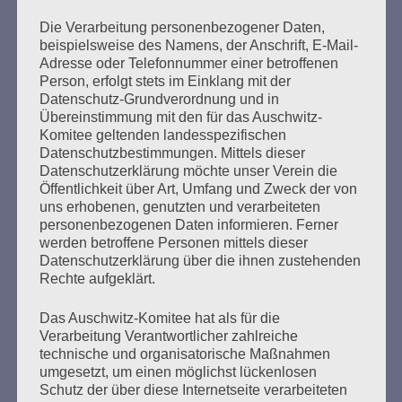
Die Verarbeitung personenbezogener Daten,
beispielsweise des Namens, der Anschrift, E-Mail-
Adresse oder Telefonnummer einer betroffenen
Seitennummerierung
Person, erfolgt stets im Einklang mit der
Zurück
14
Weiter
Datenschutz-Grundverordnung und in
der
Übereinstimmung mit den für das Auschwitz-
Komitee geltenden landesspezifischen
Beiträge
Datenschutzbestimmungen. Mittels dieser
Datenschutzerklärung möchte unser Verein die
Öffentlichkeit über Art, Umfang und Zweck der von
Ihr habt keine Schuld an dieser Zeit. Aber ihr macht
uns erhobenen, genutzten und verarbeiteten
euch schuldig, wenn ihr nichts über diese Zeit
personenbezogenen Daten informieren. Ferner
wissen wollt. Ihr müsst alles wissen, was damals
werden betroffene Personen mittels dieser
Datenschutzerklärung über die ihnen zustehenden
geschah. Und warum es geschah.
Rechte aufgeklärt.
Esther Bejarano
Das Auschwitz-Komitee hat als für die
Verarbeitung Verantwortlicher zahlreiche
technische und organisatorische Maßnahmen
umgesetzt, um einen möglichst lückenlosen
Schutz der über diese Internetseite verarbeiteten