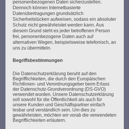
personenbezogenen Daten sicherzustellen.
Dennoch können Internetbasierte
Datenübertragungen grundsätzlich
SUCHEN
Sicherheitslücken aufweisen, sodass ein absoluter
Schutz nicht gewährleistet werden kann. Aus
NACH:
diesem Grund steht es jeder betroffenen Person
frei, personenbezogene Daten auch auf
alternativen Wegen, beispielsweise telefonisch, an
uns zu übermitteln.
MARATHONLESUNG AUS DEN
Begriffsbestimmungen
VERBRANNTEN BÜCHERN
Die Datenschutzerklärung beruht auf den
Begrifflichkeiten, die durch den Europäischen
Richtlinien- und Verordnungsgeber beim Erlass
der Datenschutz-Grundverordnung (DS-GVO)
verwendet wurden. Unsere Datenschutzerklärung
soll sowohl für die Öffentlichkeit als auch für
unsere Kunden und Geschäftspartner einfach
lesbar und verständlich sein. Um dies zu
gewährleisten, möchten wir vorab die verwendeten
Donnerstag, 21. Mai 2026, 11 – 18 Uhr
Begrifflichkeiten erläutern.
Zum 26. Mal gibt es eine Marathonlesung anlässlich