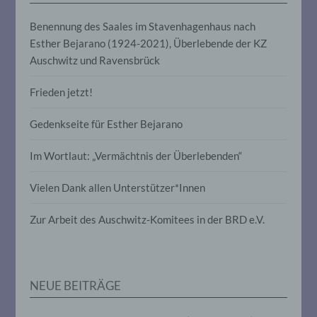
die Offenlegung durch Übermittlung,
Verbreitung oder eine andere Form der
Benennung des Saales im Stavenhagenhaus nach
Bereitstellung, den Abgleich oder die
Esther Bejarano (1924-2021), Überlebende der KZ
Verknüpfung, die Einschränkung, das
Auschwitz und Ravensbrück
Löschen oder die Vernichtung.
Frieden jetzt!
d) Einschränkung der Verarbeitung
Gedenkseite für Esther Bejarano
Einschränkung der Verarbeitung ist die
Markierung gespeicherter
Im Wortlaut: „Vermächtnis der Überlebenden“
personenbezogener Daten mit dem Ziel,
ihre künftige Verarbeitung einzuschränken.
Vielen Dank allen Unterstützer*Innen
Zur Arbeit des Auschwitz-Komitees in der BRD e.V.
e) Profiling
Profiling ist jede Art der automatisierten
Verarbeitung personenbezogener Daten,
die darin besteht, dass diese
NEUE BEITRÄGE
personenbezogenen Daten verwendet
werden, um bestimmte persönliche