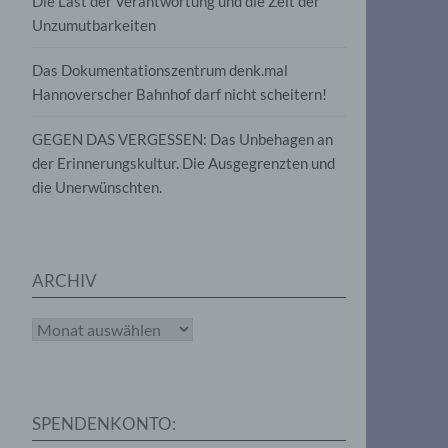
Die Last der Verantwortung und die Zeit der
, die
Unzumutbarkeiten
die
g
die
Das Dokumentationszentrum denk.mal
Hannoverscher Bahnhof darf nicht scheitern!
GEGEN DAS VERGESSEN: Das Unbehagen an
der Erinnerungskultur. Die Ausgegrenzten und
die Unerwünschten.
rter
eitung
ARCHIV
Archiv
e
iehen,
SPENDENKONTO:
tung,