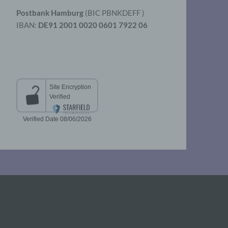
Postbank Hamburg
(BIC PBNKDEFF )
IBAN:
DE91 2001 0020 0601 7922 06
aten
er
t
chen
 die