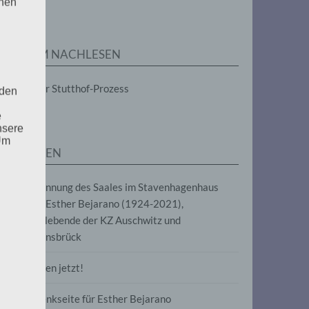
enen
ZUM NACHLESEN
Der Stutthof-Prozess
 den
e
nsere
 Um
SEITEN
Benennung des Saales im Stavenhagenhaus
nach Esther Bejarano (1924-2021),
Überlebende der KZ Auschwitz und
Ravensbrück
Frieden jetzt!
Gedenkseite für Esther Bejarano
uf