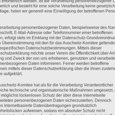
 erforderlich werden. Ist die Verarbeitung personenbezogener 
derlich und besteht für eine solche Verarbeitung keine gesetzlic
lage, holen wir generell eine Einwilligung der betroffenen Pers
erarbeitung personenbezogener Daten, beispielsweise des Na
nschrift, E-Mail-Adresse oder Telefonnummer einer betroffenen
n, erfolgt stets im Einklang mit der Datenschutz-Grundverordnu
uli 2021 ist Esther Bejarano im Alter von 96 Jahren nach
n Übereinstimmung mit den für das Auschwitz-Komitee geltend
war nicht allein, ihre Familie und ihre Freundinnen und Freunde
sspezifischen Datenschutzbestimmungen. Mittels dieser
schutzerklärung möchte unser Verein die Öffentlichkeit über Art
g und Zweck der von uns erhobenen, genutzten und verarbeit
nenbezogenen Daten informieren. Ferner werden betroffene
nen mittels dieser Datenschutzerklärung über die ihnen zuste
mehr ...
e aufgeklärt.
uschwitz-Komitee hat als für die Verarbeitung Verantwortlicher
eiche technische und organisatorische Maßnahmen umgesetzt,
 möglichst lückenlosen Schutz der über diese Internetseite
beiteten personenbezogenen Daten sicherzustellen. Dennoch
n Internetbasierte Datenübertragungen grundsätzlich
rheitslücken aufweisen, sodass ein absoluter Schutz nicht