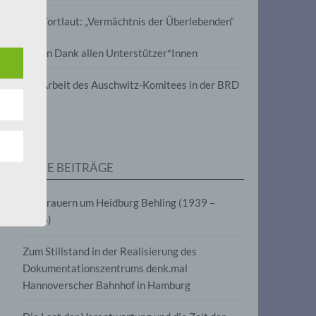
wird
Im Wortlaut: „Vermächtnis der Überlebenden“
m
Vielen Dank allen Unterstützer*Innen
line-
en,
Zur Arbeit des Auschwitz-Komitees in der BRD
tät
e.V.
NEUE BEITRÄGE
für
Wir trauern um Heidburg Behling (1939 –
2026)
Zum Stillstand in der Realisierung des
Dokumentationszentrums denk.mal
Hannoverscher Bahnhof in Hamburg
fahren
eben,