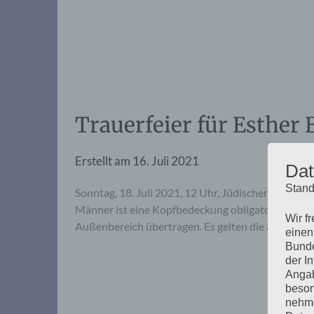
Trauerfeier für Esther 
Erstellt am
16. Juli 2021
Dat
Stand
Sonntag, 18. Juli 2021, 12 Uhr, Jüdischer Friedh
Männer ist eine Kopfbedeckung obligatorisch. Die S
Wir f
Außenbereich übertragen. Es gelten die aktuellen 
einen
Bunde
der I
Angab
beson
nehme