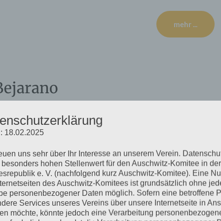
mehr ...
Bejarano
enschutzerklärung
: 18.02.2025
of HH-Ohlsdorf, Ilandkoppel 68 in Hamburg-Ohlsdorf. Für
itzplätze sind begrenzt, die Trauerfeier wird in den
reuen uns sehr über Ihr Interesse an unserem Verein. Datenschu
Corona-Regeln. (Bitte 60-90 Min. vorher da sein)
 besonders hohen Stellenwert für den Auschwitz-Komitee in der
srepublik e. V. (nachfolgend kurz Auschwitz-Komitee). Eine N
nternetseiten des Auschwitz-Komitees ist grundsätzlich ohne jed
mehr ...
e personenbezogener Daten möglich. Sofern eine betroffene 
dere Services unseres Vereins über unsere Internetseite in An
n möchte, könnte jedoch eine Verarbeitung personenbezogen