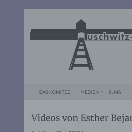
Skip
to
content
DAS KOMITEE
MEDIEN
8. MAI
Videos von Esther Beja