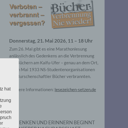
Donnerstag, 21. Mai 2026, 11 – 18 Uhr
Zum 26. Mal gibt es eine Marathonlesung
anlässlich des Gedenkens an die Verbrennung
von Büchern am Kaifu-Ufer – genau an dem Ort,
wo im Mai 1933 NS-Studentenorganisationen
und Burschenschaftler Bücher verbrannten.
tz hat
Weitere Informationen:
lesezeichen-setzen.de
utzung
e
Person
spruch
GEDENKEN UND ERINNERN BEGINNT
er