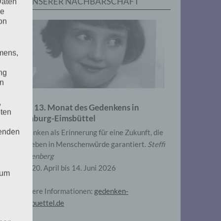
IN UNSERER NACHBARSCHAFT
Daten
he
on
mens,
ng
en
,
Zum 13. Monat des Gedenkens in
eten
Hamburg-Eimsbüttel
henden
Gedenken als Erinnerung für eine Zukunft, die
ein Leben in Menschenwürde garantiert.
Steffi
Wittenberg
Vom 20. April bis 14. Juni 2026
 um
Weitere Informationen:
gedenken-
eimsbuettel.de