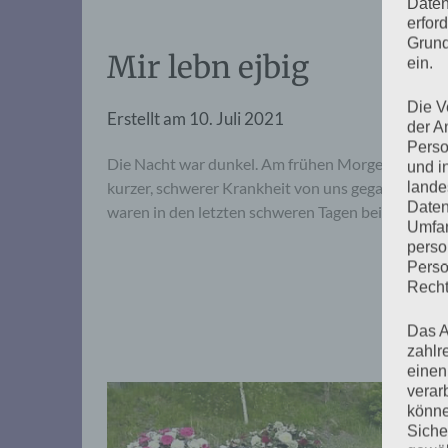
Daten
erfor
Grund
Mir lebn ejbig
ein.
Die V
Erstellt am
10. Juli 2021
der A
Perso
Die Nacht war dunkel. Am frühen Morgen des 10. J
und i
kurzer, schwerer Krankheit von uns gegangen. Sie 
lande
Daten
waren in den letzten schweren Tagen bei ihr.
Umfan
perso
Perso
Recht
Das A
zahlr
einen
verar
könne
Siche