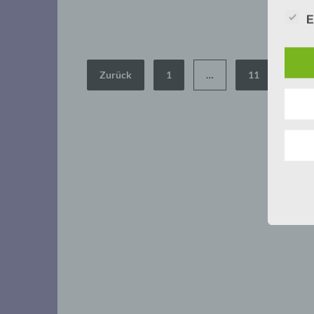
E
Seitennummerierung
Zurück
1
…
11
12
der
Beiträge