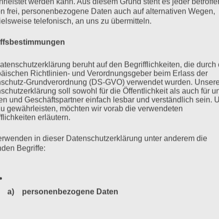
rleistet werden kann. Aus diesem Grund steht es jeder betroff
n frei, personenbezogene Daten auch auf alternativen Wegen,
ielsweise telefonisch, an uns zu übermitteln.
iffsbestimmungen
atenschutzerklärung beruht auf den Begrifflichkeiten, die durch
äischen Richtlinien- und Verordnungsgeber beim Erlass der
schutz-Grundverordnung (DS-GVO) verwendet wurden. Unser
schutzerklärung soll sowohl für die Öffentlichkeit als auch für u
n und Geschäftspartner einfach lesbar und verständlich sein.
zu gewährleisten, möchten wir vorab die verwendeten
flichkeiten erläutern.
f: Hamburg hat ein Problem
erwenden in dieser Datenschutzerklärung unter anderem die
nden Begriffe:
kumentationszentrum Hannoverscher Bahnhof: das
burg und der Landesverein der Sinti in Hamburg mahnen.
a) personenbezogene Daten
Personenbezogene Daten sind alle Informationen, die sich a
mehr ...