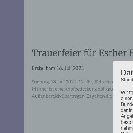
Trauerfeier für Esther 
Erstellt am
16. Juli 2021
Dat
Stand
Sonntag, 18. Juli 2021, 12 Uhr, Jüdischer Friedh
Männer ist eine Kopfbedeckung obligatorisch. Die S
Wir f
Außenbereich übertragen. Es gelten die aktuellen 
einen
Bunde
der I
Angab
beson
nehme