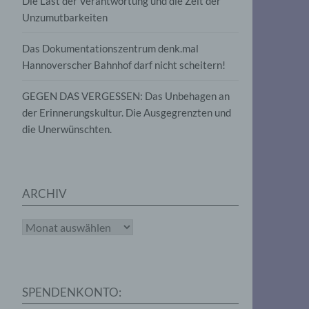
Die Last der Verantwortung und die Zeit der
, die
Unzumutbarkeiten
die
g
die
Das Dokumentationszentrum denk.mal
Hannoverscher Bahnhof darf nicht scheitern!
GEGEN DAS VERGESSEN: Das Unbehagen an
der Erinnerungskultur. Die Ausgegrenzten und
die Unerwünschten.
rter
eitung
ARCHIV
Archiv
e
iehen,
SPENDENKONTO:
tung,