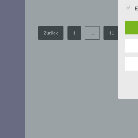
E
Seitennummerierung
Zurück
1
…
11
12
der
Beiträge