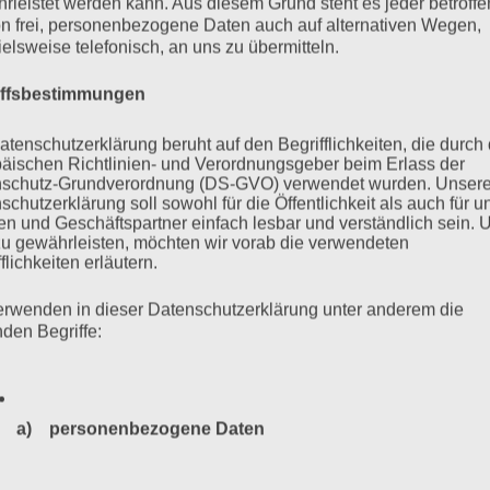
rleistet werden kann. Aus diesem Grund steht es jeder betroff
n frei, personenbezogene Daten auch auf alternativen Wegen,
ielsweise telefonisch, an uns zu übermitteln.
iffsbestimmungen
atenschutzerklärung beruht auf den Begrifflichkeiten, die durch
äischen Richtlinien- und Verordnungsgeber beim Erlass der
schutz-Grundverordnung (DS-GVO) verwendet wurden. Unser
schutzerklärung soll sowohl für die Öffentlichkeit als auch für u
n und Geschäftspartner einfach lesbar und verständlich sein.
zu gewährleisten, möchten wir vorab die verwendeten
flichkeiten erläutern.
f: Hamburg hat ein Problem
erwenden in dieser Datenschutzerklärung unter anderem die
nden Begriffe:
kumentationszentrum Hannoverscher Bahnhof: das
burg und der Landesverein der Sinti in Hamburg mahnen.
a) personenbezogene Daten
Personenbezogene Daten sind alle Informationen, die sich a
mehr ...