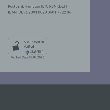
Postbank Hamburg
(BIC PBNKDEFF )
IBAN:
DE91 2001 0020 0601 7922 06
aten
er
t
chen
 die