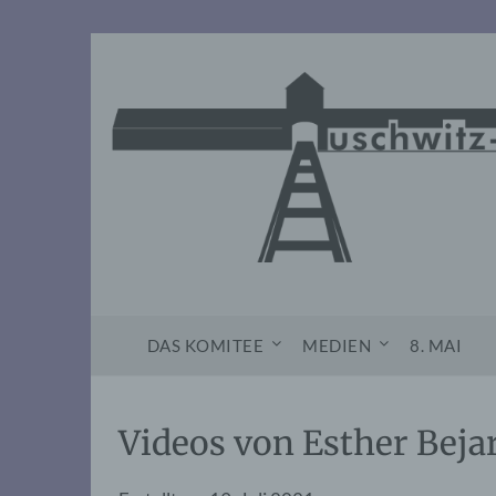
Skip
to
content
DAS KOMITEE
MEDIEN
8. MAI
Videos von Esther Beja