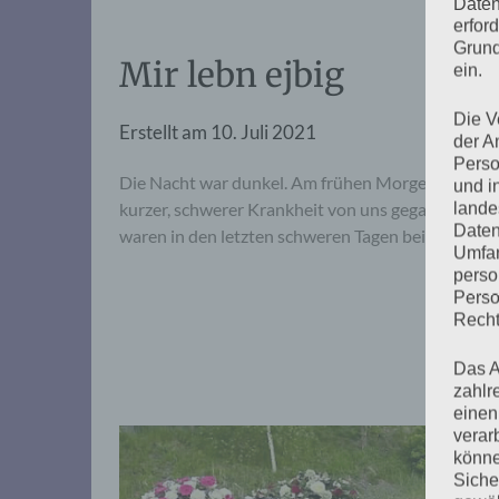
Daten
erfor
Grund
Mir lebn ejbig
ein.
Die V
Erstellt am
10. Juli 2021
der A
Perso
Die Nacht war dunkel. Am frühen Morgen des 10. J
und i
kurzer, schwerer Krankheit von uns gegangen. Sie 
lande
Daten
waren in den letzten schweren Tagen bei ihr.
Umfan
perso
Perso
Recht
Das A
zahlr
einen
verar
könne
Siche