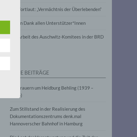
wird
Im Wortlaut: „Vermächtnis der Überlebenden“
m
Vielen Dank allen Unterstützer*Innen
line-
en,
Zur Arbeit des Auschwitz-Komitees in der BRD
tät
e.V.
NEUE BEITRÄGE
für
Wir trauern um Heidburg Behling (1939 –
2026)
Zum Stillstand in der Realisierung des
Dokumentationszentrums denk.mal
Hannoverscher Bahnhof in Hamburg
fahren
eben,