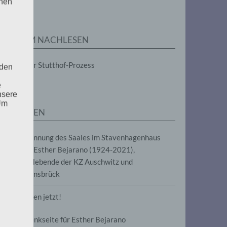
enen
ZUM NACHLESEN
Der Stutthof-Prozess
 den
e
nsere
 Um
SEITEN
Benennung des Saales im Stavenhagenhaus
nach Esther Bejarano (1924-2021),
Überlebende der KZ Auschwitz und
Ravensbrück
Frieden jetzt!
Gedenkseite für Esther Bejarano
uf