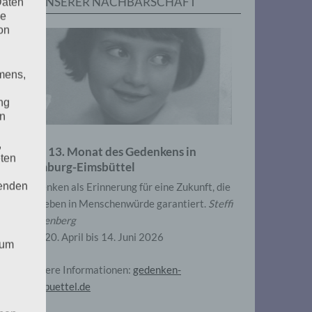
IN UNSERER NACHBARSCHAFT
Daten
he
on
mens,
ng
en
,
Zum 13. Monat des Gedenkens in
eten
Hamburg-Eimsbüttel
henden
Gedenken als Erinnerung für eine Zukunft, die
ein Leben in Menschenwürde garantiert.
Steffi
Wittenberg
Vom 20. April bis 14. Juni 2026
 um
Weitere Informationen:
gedenken-
eimsbuettel.de