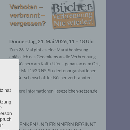
Donnerstag, 21. Mai 2026, 11 – 18 Uhr
Zum 26. Mal gibt es eine Marathonlesung
anlässlich des Gedenkens an die Verbrennung
von Büchern am Kaifu-Ufer – genau an dem Ort,
wo im Mai 1933 NS-Studentenorganisationen
und Burschenschaftler Bücher verbrannten.
tz hat
Weitere Informationen:
lesezeichen-setzen.de
utzung
e
Person
spruch
GEDENKEN UND ERINNERN BEGINNT
er