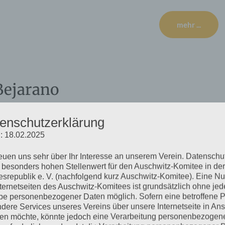
mehr ...
Bejarano
enschutzerklärung
: 18.02.2025
of HH-Ohlsdorf, Ilandkoppel 68 in Hamburg-Ohlsdorf. Für
itzplätze sind begrenzt, die Trauerfeier wird in den
reuen uns sehr über Ihr Interesse an unserem Verein. Datenschu
Corona-Regeln. (Bitte 60-90 Min. vorher da sein)
 besonders hohen Stellenwert für den Auschwitz-Komitee in der
srepublik e. V. (nachfolgend kurz Auschwitz-Komitee). Eine N
nternetseiten des Auschwitz-Komitees ist grundsätzlich ohne jed
mehr ...
e personenbezogener Daten möglich. Sofern eine betroffene 
dere Services unseres Vereins über unsere Internetseite in An
n möchte, könnte jedoch eine Verarbeitung personenbezogen