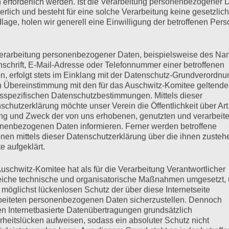
 erforderlich werden. Ist die Verarbeitung personenbezogener 
derlich und besteht für eine solche Verarbeitung keine gesetzlic
lage, holen wir generell eine Einwilligung der betroffenen Pers
erarbeitung personenbezogener Daten, beispielsweise des Na
nschrift, E-Mail-Adresse oder Telefonnummer einer betroffenen
n, erfolgt stets im Einklang mit der Datenschutz-Grundverordnu
uli 2021 ist Esther Bejarano im Alter von 96 Jahren nach
n Übereinstimmung mit den für das Auschwitz-Komitee geltend
war nicht allein, ihre Familie und ihre Freundinnen und Freunde
sspezifischen Datenschutzbestimmungen. Mittels dieser
schutzerklärung möchte unser Verein die Öffentlichkeit über Art
g und Zweck der von uns erhobenen, genutzten und verarbeit
nenbezogenen Daten informieren. Ferner werden betroffene
nen mittels dieser Datenschutzerklärung über die ihnen zuste
mehr ...
e aufgeklärt.
uschwitz-Komitee hat als für die Verarbeitung Verantwortlicher
eiche technische und organisatorische Maßnahmen umgesetzt,
 möglichst lückenlosen Schutz der über diese Internetseite
beiteten personenbezogenen Daten sicherzustellen. Dennoch
n Internetbasierte Datenübertragungen grundsätzlich
rheitslücken aufweisen, sodass ein absoluter Schutz nicht