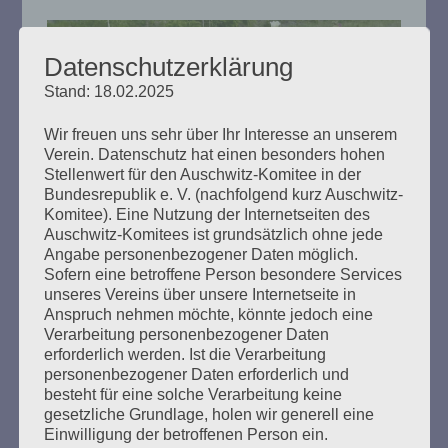
Datenschutzerklärung
Stand: 18.02.2025
Wir freuen uns sehr über Ihr Interesse an unserem
Verein. Datenschutz hat einen besonders hohen
Stellenwert für den Auschwitz-Komitee in der
Hannoverscher Bahnhof: Hamburg
Bundesrepublik e. V. (nachfolgend kurz Auschwitz-
hat ein Problem
Komitee). Eine Nutzung der Internetseiten des
Auschwitz-Komitees ist grundsätzlich ohne jede
Angabe personenbezogener Daten möglich.
Erstellt am
22. Juni 2021
Sofern eine betroffene Person besondere Services
unseres Vereins über unsere Internetseite in
Gemeinsame Erklärung zum Verfahren um das
Anspruch nehmen möchte, könnte jedoch eine
Dokumentationszentrum Hannoverscher Bahnhof: das
Verarbeitung personenbezogener Daten
Auschwitz-Komitee, die Rom und Cinti Union Hamburg
erforderlich werden. Ist die Verarbeitung
und der Landesverein der Sinti in Hamburg mahnen.
personenbezogener Daten erforderlich und
besteht für eine solche Verarbeitung keine
gesetzliche Grundlage, holen wir generell eine
mehr ...
Einwilligung der betroffenen Person ein.