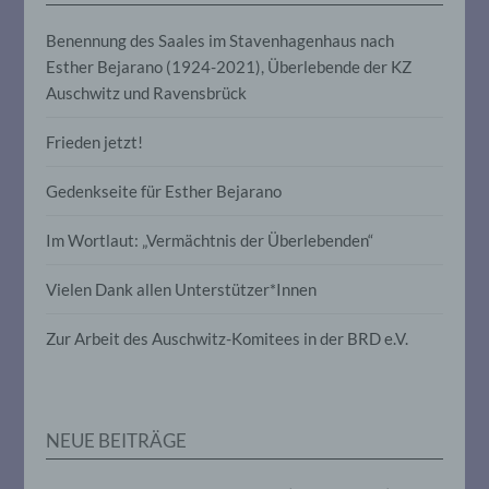
die Offenlegung durch Übermittlung,
Verbreitung oder eine andere Form der
Benennung des Saales im Stavenhagenhaus nach
Bereitstellung, den Abgleich oder die
Esther Bejarano (1924-2021), Überlebende der KZ
Verknüpfung, die Einschränkung, das
Auschwitz und Ravensbrück
Löschen oder die Vernichtung.
Frieden jetzt!
d) Einschränkung der Verarbeitung
Gedenkseite für Esther Bejarano
Einschränkung der Verarbeitung ist die
Markierung gespeicherter
Im Wortlaut: „Vermächtnis der Überlebenden“
personenbezogener Daten mit dem Ziel,
ihre künftige Verarbeitung einzuschränken.
Vielen Dank allen Unterstützer*Innen
Zur Arbeit des Auschwitz-Komitees in der BRD e.V.
e) Profiling
Profiling ist jede Art der automatisierten
Verarbeitung personenbezogener Daten,
die darin besteht, dass diese
NEUE BEITRÄGE
personenbezogenen Daten verwendet
werden, um bestimmte persönliche