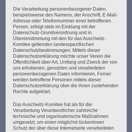
Die Verarbeitung personenbezogener Daten,
beispielsweise des Namens, der Anschrift, E-Mail-
Adresse oder Telefonnummer einer betroffenen
Seitennummerierung
Person, erfolgt stets im Einklang mit der
Zurück
14
Weiter
Datenschutz-Grundverordnung und in
der
Übereinstimmung mit den für das Auschwitz-
Komitee geltenden landesspezifischen
Beiträge
Datenschutzbestimmungen. Mittels dieser
Datenschutzerklärung möchte unser Verein die
Öffentlichkeit über Art, Umfang und Zweck der von
Ich kann mir nichts Schlimmeres vorstellen, als dass
uns erhobenen, genutzten und verarbeiteten
die Erfahrung meiner Generation in Vergessenheit
personenbezogenen Daten informieren. Ferner
gerät. Dann wären alle Opfer des Faschismus und
werden betroffene Personen mittels dieser
Datenschutzerklärung über die ihnen zustehenden
des Krieges, alles, was wir erlitten haben, umsonst
Rechte aufgeklärt.
gewesen.
Aber ihr seid da. Wir bauen auf euch. Ich vertraue
Das Auschwitz-Komitee hat als für die
euch, liebe Freundinnen und Freunde! Eine bessere
Verarbeitung Verantwortlicher zahlreiche
Welt ist möglich!
technische und organisatorische Maßnahmen
umgesetzt, um einen möglichst lückenlosen
Esther Bejarano - 6. September 2019
Schutz der über diese Internetseite verarbeiteten