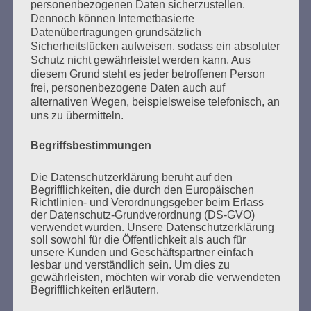
personenbezogenen Daten sicherzustellen.
Dennoch können Internetbasierte
Datenübertragungen grundsätzlich
SUCHEN
Sicherheitslücken aufweisen, sodass ein absoluter
Schutz nicht gewährleistet werden kann. Aus
NACH:
diesem Grund steht es jeder betroffenen Person
frei, personenbezogene Daten auch auf
alternativen Wegen, beispielsweise telefonisch, an
uns zu übermitteln.
MARATHONLESUNG AUS DEN
Begriffsbestimmungen
VERBRANNTEN BÜCHERN
Die Datenschutzerklärung beruht auf den
Begrifflichkeiten, die durch den Europäischen
Richtlinien- und Verordnungsgeber beim Erlass
der Datenschutz-Grundverordnung (DS-GVO)
verwendet wurden. Unsere Datenschutzerklärung
soll sowohl für die Öffentlichkeit als auch für
unsere Kunden und Geschäftspartner einfach
lesbar und verständlich sein. Um dies zu
gewährleisten, möchten wir vorab die verwendeten
Donnerstag, 21. Mai 2026, 11 – 18 Uhr
Begrifflichkeiten erläutern.
Zum 26. Mal gibt es eine Marathonlesung anlässlich