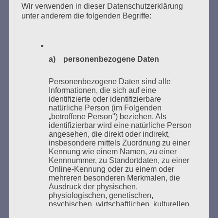
des Gedenkens an die Verbrennung von Büchern am
Wir verwenden in dieser Datenschutzerklärung
Kaifu-Ufer – genau an dem Ort, wo im Mai 1933 NS-
unter anderem die folgenden Begriffe:
Studentenorganisationen und Burschenschaftler
Bücher verbrannten.
a) personenbezogene Daten
Weitere Informationen:
lesezeichen-setzen.de
Personenbezogene Daten sind alle
Informationen, die sich auf eine
identifizierte oder identifizierbare
natürliche Person (im Folgenden
„betroffene Person") beziehen. Als
GEDENKEN UND ERINNERN BEGINNT IN
identifizierbar wird eine natürliche Person
UNSERER NACHBARSCHAFT
angesehen, die direkt oder indirekt,
insbesondere mittels Zuordnung zu einer
Kennung wie einem Namen, zu einer
Kennnummer, zu Standortdaten, zu einer
Online-Kennung oder zu einem oder
mehreren besonderen Merkmalen, die
Ausdruck der physischen,
physiologischen, genetischen,
psychischen, wirtschaftlichen, kulturellen
oder sozialen Identität dieser natürlichen