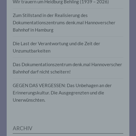
Aspekte, die sich auf eine natürliche
Wir trauern um Heidburg Behling (1939 – 2026)
Person beziehen, zu bewerten,
insbesondere, um Aspekte bezüglich
Zum Stillstand in der Realisierung des
Arbeitsleistung, wirtschaftlicher Lage,
Gesundheit, persönlicher Vorlieben,
Dokumentationszentrums denk.mal Hannoverscher
Interessen, Zuverlässigkeit, Verhalten,
Bahnhof in Hamburg
Aufenthaltsort oder Ortswechsel dieser
natürlichen Person zu analysieren oder
Die Last der Verantwortung und die Zeit der
vorherzusagen.
Unzumutbarkeiten
f) Pseudonymisierung
Das Dokumentationszentrum denk.mal Hannoverscher
Bahnhof darf nicht scheitern!
Pseudonymisierung ist die Verarbeitung
personenbezogener Daten in einer Weise,
GEGEN DAS VERGESSEN: Das Unbehagen an der
auf welche die personenbezogenen Daten
Erinnerungskultur. Die Ausgegrenzten und die
ohne Hinzuziehung zusätzlicher
Informationen nicht mehr einer
Unerwünschten.
spezifischen betroffenen Person
zugeordnet werden können, sofern diese
zusätzlichen Informationen gesondert
aufbewahrt werden und technischen und
organisatorischen Maßnahmen
ARCHIV
unterliegen, die gewährleisten, dass die