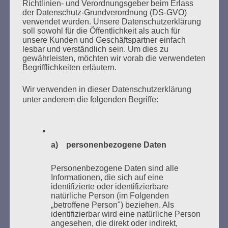
Richtlinien- und Verordnungsgeber beim Erlass
der Datenschutz-Grundverordnung (DS-GVO)
verwendet wurden. Unsere Datenschutzerklärung
soll sowohl für die Öffentlichkeit als auch für
unsere Kunden und Geschäftspartner einfach
SUCHEN
lesbar und verständlich sein. Um dies zu
NACH:
gewährleisten, möchten wir vorab die verwendeten
Begrifflichkeiten erläutern.
Wir verwenden in dieser Datenschutzerklärung
unter anderem die folgenden Begriffe:
MARATHONLESUNG AUS DEN
VERBRANNTEN BÜCHERN
a) personenbezogene Daten
Personenbezogene Daten sind alle
Informationen, die sich auf eine
identifizierte oder identifizierbare
natürliche Person (im Folgenden
„betroffene Person") beziehen. Als
Donnerstag, 21. Mai 2026, 11 – 18 Uhr
identifizierbar wird eine natürliche Person
angesehen, die direkt oder indirekt,