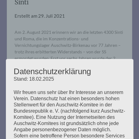
Sinti
Erstellt am
29. Juli 2021
Am 2. August 2021 erinnern wir an die letzten 4300 Sinti
und Roma, die im Konzentrations- und
Vernichtungslager Auschwitz-Birkenau vor 77 Jahren –
trotz ihres erbitterten Widerstands – von der SS
ermordet wurden. Erst vor sechs Jahren wurde der 2.
August vom Europäischen Parlament als Europäischer
Datenschutzerklärung
Holocaust-Gedenktag für Sinti und Roma anerkannt.
Opferverbände und der FC St. Pauli, Fanladen St. Pauli
Stand: 18.02.2025
und Fanräume e.V. laden ein zu einer
Gedenkveranstaltung anlässlich des „Europäischen
Wir freuen uns sehr über Ihr Interesse an unserem
Holocaustgedenktags für Sinti und Roma“.
Verein. Datenschutz hat einen besonders hohen
Stellenwert für den Auschwitz-Komitee in der
Bundesrepublik e. V. (nachfolgend kurz Auschwitz-
mehr ...
Komitee). Eine Nutzung der Internetseiten des
Auschwitz-Komitees ist grundsätzlich ohne jede
Angabe personenbezogener Daten möglich.
Sofern eine betroffene Person besondere Services