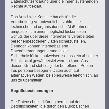
Datenschutzerklärung über die ihnen zustehenden
Rechte aufgeklärt.
Das Auschwitz-Komitee hat als für die
Seitennummerierung
Verarbeitung Verantwortlicher zahlreiche
Zurück
13
Weiter
technische und organisatorische Maßnahmen
der
umgesetzt, um einen möglichst lückenlosen
Schutz der über diese Internetseite verarbeiteten
Beiträge
personenbezogenen Daten sicherzustellen.
Dennoch können Internetbasierte
Datenübertragungen grundsätzlich
Sicherheitslücken aufweisen, sodass ein absoluter
Um den Antisemitismus zu stoppen, müssen wir
Schutz nicht gewährleistet werden kann. Aus
neue Wege gehen und immer und immer wieder
diesem Grund steht es jeder betroffenen Person
miteinander reden, über alles nachdenken und
frei, personenbezogene Daten auch auf
richtig miteinander reden über das, was wir
alternativen Wegen, beispielsweise telefonisch, an
erreichen wollen.
uns zu übermitteln.
Peggy Parnass - 10. Januar 2021
Begriffsbestimmungen
Die Datenschutzerklärung beruht auf den
Begrifflichkeiten, die durch den Europäischen