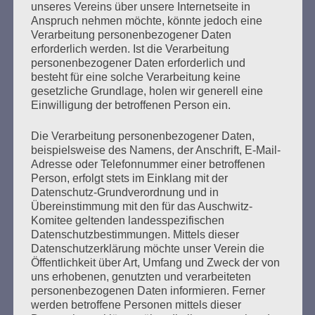
unseres Vereins über unsere Internetseite in
Anspruch nehmen möchte, könnte jedoch eine
Verarbeitung personenbezogener Daten
erforderlich werden. Ist die Verarbeitung
personenbezogener Daten erforderlich und
besteht für eine solche Verarbeitung keine
gesetzliche Grundlage, holen wir generell eine
Einwilligung der betroffenen Person ein.
Bewegender Abschied von Esther
Bejarano – Tausende geben ihr das
Die Verarbeitung personenbezogener Daten,
beispielsweise des Namens, der Anschrift, E-Mail-
letzte Geleit
Adresse oder Telefonnummer einer betroffenen
Person, erfolgt stets im Einklang mit der
Erstellt am
19. Juli 2021
Datenschutz-Grundverordnung und in
Übereinstimmung mit den für das Auschwitz-
Komitee geltenden landesspezifischen
Am Sonntag, den 18. Juli 2021 mussten wir von Esther
Datenschutzbestimmungen. Mittels dieser
Bejarano Abschied nehmen. Die feierliche Beisetzung
Datenschutzerklärung möchte unser Verein die
fand auf dem Jüdischen Friedhof in Hamburg-Ohlsdorf
Öffentlichkeit über Art, Umfang und Zweck der von
statt
uns erhobenen, genutzten und verarbeiteten
personenbezogenen Daten informieren. Ferner
werden betroffene Personen mittels dieser
mehr ...