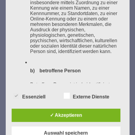
Zum 26. Mal gibt es eine Marathonlesung anlässlich
insbesondere mittels Zuordnung zu einer
des Gedenkens an die Verbrennung von Büchern am
Kennung wie einem Namen, zu einer
Kennnummer, zu Standortdaten, zu einer
Kaifu-Ufer – genau an dem Ort, wo im Mai 1933 NS-
Online-Kennung oder zu einem oder
Studentenorganisationen und Burschenschaftler
mehreren besonderen Merkmalen, die
Bücher verbrannten.
Ausdruck der physischen,
physiologischen, genetischen,
psychischen, wirtschaftlichen, kulturellen
Weitere Informationen:
lesezeichen-setzen.de
oder sozialen Identität dieser natürlichen
Person sind, identifiziert werden kann.
b) betroffene Person
GEDENKEN UND ERINNERN BEGINNT IN
UNSERER NACHBARSCHAFT
Betroffene Person ist jede identifizierte
oder identifizierbare natürliche Person,
deren personenbezogene Daten von dem
Essenziell
Externe Dienste
für die Verarbeitung Verantwortlichen
verarbeitet werden.
✓ Akzeptieren
c) Verarbeitung
Auswahl speichern