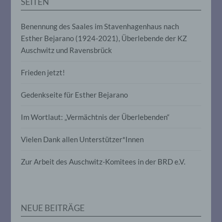
SEITEN
e) Profiling
Benennung des Saales im Stavenhagenhaus nach
Profiling ist jede Art der automatisierten
Esther Bejarano (1924-2021), Überlebende der KZ
Verarbeitung personenbezogener Daten,
Auschwitz und Ravensbrück
die darin besteht, dass diese
personenbezogenen Daten verwendet
Frieden jetzt!
werden, um bestimmte persönliche
Aspekte, die sich auf eine natürliche
Person beziehen, zu bewerten,
Gedenkseite für Esther Bejarano
insbesondere, um Aspekte bezüglich
Arbeitsleistung, wirtschaftlicher Lage,
Im Wortlaut: „Vermächtnis der Überlebenden“
Gesundheit, persönlicher Vorlieben,
Interessen, Zuverlässigkeit, Verhalten,
Aufenthaltsort oder Ortswechsel dieser
Vielen Dank allen Unterstützer*Innen
natürlichen Person zu analysieren oder
vorherzusagen.
Zur Arbeit des Auschwitz-Komitees in der BRD e.V.
f) Pseudonymisierung
NEUE BEITRÄGE
Pseudonymisierung ist die Verarbeitung
personenbezogener Daten in einer Weise,