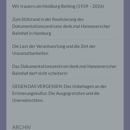
auf welche die personenbezogenen Daten
Wir trauern um Heidburg Behling (1939 – 2026)
ohne Hinzuziehung zusätzlicher
Informationen nicht mehr einer
spezifischen betroffenen Person
Zum Stillstand in der Realisierung des
zugeordnet werden können, sofern diese
Dokumentationszentrums denk.mal Hannoverscher
zusätzlichen Informationen gesondert
Bahnhof in Hamburg
aufbewahrt werden und technischen und
organisatorischen Maßnahmen
unterliegen, die gewährleisten, dass die
Die Last der Verantwortung und die Zeit der
personenbezogenen Daten nicht einer
Unzumutbarkeiten
identifizierten oder identifizierbaren
natürlichen Person zugewiesen werden.
Das Dokumentationszentrum denk.mal Hannoverscher
Bahnhof darf nicht scheitern!
g) Verantwortlicher oder für die
Verarbeitung Verantwortlicher
GEGEN DAS VERGESSEN: Das Unbehagen an der
Erinnerungskultur. Die Ausgegrenzten und die
Verantwortlicher oder für die Verarbeitung
Unerwünschten.
Verantwortlicher ist die natürliche oder
juristische Person, Behörde, Einrichtung
oder andere Stelle, die allein oder
gemeinsam mit anderen über die Zwecke
und Mittel der Verarbeitung von
ARCHIV
personenbezogenen Daten entscheidet.