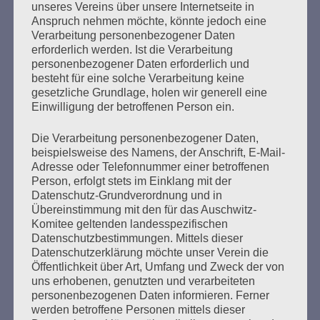
unseres Vereins über unsere Internetseite in
Anspruch nehmen möchte, könnte jedoch eine
Verarbeitung personenbezogener Daten
erforderlich werden. Ist die Verarbeitung
personenbezogener Daten erforderlich und
besteht für eine solche Verarbeitung keine
gesetzliche Grundlage, holen wir generell eine
Einwilligung der betroffenen Person ein.
Bewegender Abschied von Esther
Bejarano – Tausende geben ihr das
Die Verarbeitung personenbezogener Daten,
beispielsweise des Namens, der Anschrift, E-Mail-
letzte Geleit
Adresse oder Telefonnummer einer betroffenen
Person, erfolgt stets im Einklang mit der
Erstellt am
19. Juli 2021
Datenschutz-Grundverordnung und in
Übereinstimmung mit den für das Auschwitz-
Komitee geltenden landesspezifischen
Am Sonntag, den 18. Juli 2021 mussten wir von Esther
Datenschutzbestimmungen. Mittels dieser
Bejarano Abschied nehmen. Die feierliche Beisetzung
Datenschutzerklärung möchte unser Verein die
fand auf dem Jüdischen Friedhof in Hamburg-Ohlsdorf
Öffentlichkeit über Art, Umfang und Zweck der von
statt
uns erhobenen, genutzten und verarbeiteten
personenbezogenen Daten informieren. Ferner
werden betroffene Personen mittels dieser
mehr ...