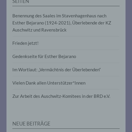
SEITEN
e) Profiling
Benennung des Saales im Stavenhagenhaus nach
Profiling ist jede Art der automatisierten
Esther Bejarano (1924-2021), Überlebende der KZ
Verarbeitung personenbezogener Daten,
Auschwitz und Ravensbrück
die darin besteht, dass diese
personenbezogenen Daten verwendet
Frieden jetzt!
werden, um bestimmte persönliche
Aspekte, die sich auf eine natürliche
Person beziehen, zu bewerten,
Gedenkseite für Esther Bejarano
insbesondere, um Aspekte bezüglich
Arbeitsleistung, wirtschaftlicher Lage,
Im Wortlaut: „Vermächtnis der Überlebenden“
Gesundheit, persönlicher Vorlieben,
Interessen, Zuverlässigkeit, Verhalten,
Aufenthaltsort oder Ortswechsel dieser
Vielen Dank allen Unterstützer*Innen
natürlichen Person zu analysieren oder
vorherzusagen.
Zur Arbeit des Auschwitz-Komitees in der BRD e.V.
f) Pseudonymisierung
NEUE BEITRÄGE
Pseudonymisierung ist die Verarbeitung
personenbezogener Daten in einer Weise,