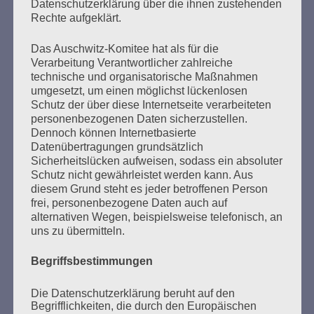
Datenschutzerklärung über die ihnen zustehenden
Rechte aufgeklärt.
Das Auschwitz-Komitee hat als für die
Seitennummerierung
Verarbeitung Verantwortlicher zahlreiche
Zurück
13
Weiter
technische und organisatorische Maßnahmen
der
umgesetzt, um einen möglichst lückenlosen
Schutz der über diese Internetseite verarbeiteten
Beiträge
personenbezogenen Daten sicherzustellen.
Dennoch können Internetbasierte
Datenübertragungen grundsätzlich
Sicherheitslücken aufweisen, sodass ein absoluter
Am 8. Mai wäre dann Gelegenheit, über die großen
Schutz nicht gewährleistet werden kann. Aus
Hoffnungen der Menschheit nachzudenken: über
diesem Grund steht es jeder betroffenen Person
Freiheit, Gleichheit, Brüderlichkeit – und
frei, personenbezogene Daten auch auf
Schwesterlichkeit.
alternativen Wegen, beispielsweise telefonisch, an
uns zu übermitteln.
Esther Bejarano - 26. Januar 2020
Begriffsbestimmungen
Die Datenschutzerklärung beruht auf den
Begrifflichkeiten, die durch den Europäischen