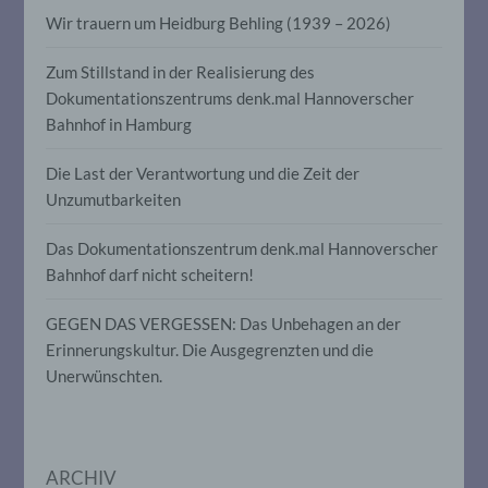
auf welche die personenbezogenen Daten
Wir trauern um Heidburg Behling (1939 – 2026)
ohne Hinzuziehung zusätzlicher
Informationen nicht mehr einer
spezifischen betroffenen Person
Zum Stillstand in der Realisierung des
zugeordnet werden können, sofern diese
Dokumentationszentrums denk.mal Hannoverscher
zusätzlichen Informationen gesondert
Bahnhof in Hamburg
aufbewahrt werden und technischen und
organisatorischen Maßnahmen
unterliegen, die gewährleisten, dass die
Die Last der Verantwortung und die Zeit der
personenbezogenen Daten nicht einer
Unzumutbarkeiten
identifizierten oder identifizierbaren
natürlichen Person zugewiesen werden.
Das Dokumentationszentrum denk.mal Hannoverscher
Bahnhof darf nicht scheitern!
g) Verantwortlicher oder für die
Verarbeitung Verantwortlicher
GEGEN DAS VERGESSEN: Das Unbehagen an der
Erinnerungskultur. Die Ausgegrenzten und die
Verantwortlicher oder für die Verarbeitung
Unerwünschten.
Verantwortlicher ist die natürliche oder
juristische Person, Behörde, Einrichtung
oder andere Stelle, die allein oder
gemeinsam mit anderen über die Zwecke
und Mittel der Verarbeitung von
ARCHIV
personenbezogenen Daten entscheidet.