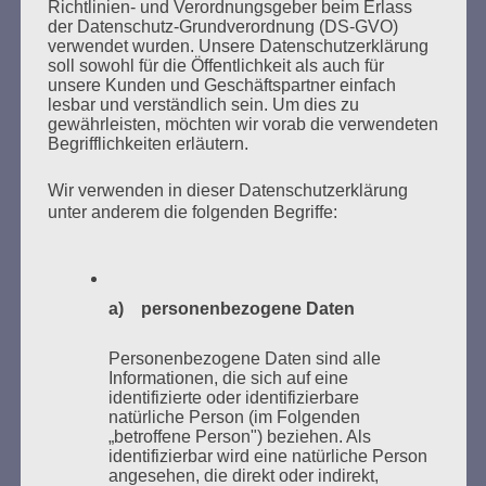
Richtlinien- und Verordnungsgeber beim Erlass
der Datenschutz-Grundverordnung (DS-GVO)
verwendet wurden. Unsere Datenschutzerklärung
soll sowohl für die Öffentlichkeit als auch für
unsere Kunden und Geschäftspartner einfach
SUCHEN
lesbar und verständlich sein. Um dies zu
NACH:
gewährleisten, möchten wir vorab die verwendeten
Begrifflichkeiten erläutern.
Wir verwenden in dieser Datenschutzerklärung
unter anderem die folgenden Begriffe:
MARATHONLESUNG AUS DEN
VERBRANNTEN BÜCHERN
a) personenbezogene Daten
Personenbezogene Daten sind alle
Informationen, die sich auf eine
identifizierte oder identifizierbare
natürliche Person (im Folgenden
„betroffene Person") beziehen. Als
Donnerstag, 21. Mai 2026, 11 – 18 Uhr
identifizierbar wird eine natürliche Person
angesehen, die direkt oder indirekt,