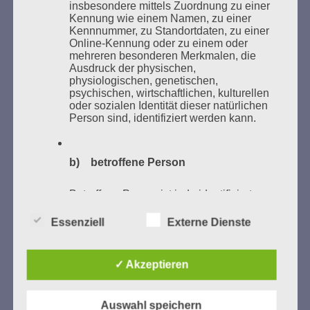
Zum 26. Mal gibt es eine Marathonlesung anlässlich
insbesondere mittels Zuordnung zu einer
des Gedenkens an die Verbrennung von Büchern am
Kennung wie einem Namen, zu einer
Kennnummer, zu Standortdaten, zu einer
Kaifu-Ufer – genau an dem Ort, wo im Mai 1933 NS-
Online-Kennung oder zu einem oder
Studentenorganisationen und Burschenschaftler
mehreren besonderen Merkmalen, die
Bücher verbrannten.
Ausdruck der physischen,
physiologischen, genetischen,
psychischen, wirtschaftlichen, kulturellen
Weitere Informationen:
lesezeichen-setzen.de
oder sozialen Identität dieser natürlichen
Person sind, identifiziert werden kann.
b) betroffene Person
GEDENKEN UND ERINNERN BEGINNT IN
UNSERER NACHBARSCHAFT
Betroffene Person ist jede identifizierte
oder identifizierbare natürliche Person,
deren personenbezogene Daten von dem
Essenziell
Externe Dienste
für die Verarbeitung Verantwortlichen
verarbeitet werden.
✓ Akzeptieren
c) Verarbeitung
Auswahl speichern