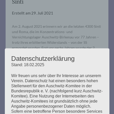
Sinti
Erstellt am
29. Juli 2021
Am 2. August 2021 erinnern wir an die letzten 4300 Sinti
und Roma, die im Konzentrations- und
Vernichtungslager Auschwitz-Birkenau vor 77 Jahren –
trotz ihres erbitterten Widerstands – von der SS
ermordet wurden. Erst vor sechs Jahren wurde der 2.
August vom Europäischen Parlament als Europäischer
Datenschutzerklärung
Holocaust-Gedenktag für Sinti und Roma anerkannt.
Opferverbände und der FC St. Pauli, Fanladen St. Pauli
Stand: 18.02.2025
und Fanräume e.V. laden ein zu einer
Gedenkveranstaltung anlässlich des „Europäischen
Wir freuen uns sehr über Ihr Interesse an unserem
Holocaustgedenktags für Sinti und Roma“.
Verein. Datenschutz hat einen besonders hohen
Stellenwert für den Auschwitz-Komitee in der
Bundesrepublik e. V. (nachfolgend kurz Auschwitz-
mehr ...
Komitee). Eine Nutzung der Internetseiten des
Auschwitz-Komitees ist grundsätzlich ohne jede
Angabe personenbezogener Daten möglich.
Sofern eine betroffene Person besondere Services