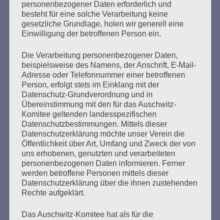
personenbezogener Daten erforderlich und
OHNE ESTHER – der Auftrag an uns
besteht für eine solche Verarbeitung keine
gesetzliche Grundlage, holen wir generell eine
Erstellt am
26. Oktober 2021
Einwilligung der betroffenen Person ein.
Die Verarbeitung personenbezogener Daten,
GEGEN DAS VERGESSEN: Veranstaltung des Auschwitz-
beispielsweise des Namens, der Anschrift, E-Mail-
Komitees zur Pogromnacht 1938
Adresse oder Telefonnummer einer betroffenen
Donnerstag, 4. November 2021.
Person, erfolgt stets im Einklang mit der
Datenschutz-Grundverordnung und in
Übereinstimmung mit den für das Auschwitz-
mehr ...
Komitee geltenden landesspezifischen
Datenschutzbestimmungen. Mittels dieser
Datenschutzerklärung möchte unser Verein die
Öffentlichkeit über Art, Umfang und Zweck der von
Seitennummerierung
uns erhobenen, genutzten und verarbeiteten
Zurück
12
Weiter
personenbezogenen Daten informieren. Ferner
der
werden betroffene Personen mittels dieser
Datenschutzerklärung über die ihnen zustehenden
Beiträge
Rechte aufgeklärt.
Das Auschwitz-Komitee hat als für die