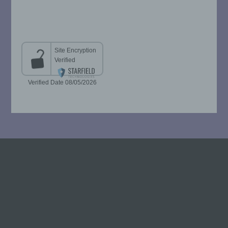
beziehungsweise können die bestimmten
Kriterien seiner Benennung nach dem
Unionsrecht oder dem Recht der
Mitgliedstaaten vorgesehen werden.
h) Auftragsverarbeiter
Auftragsverarbeiter ist eine natürliche oder
juristische Person, Behörde, Einrichtung
oder andere Stelle, die personenbezogene
Daten im Auftrag des Verantwortlichen
verarbeitet.
i) Empfänger
Empfänger ist eine natürliche oder
juristische Person, Behörde, Einrichtung
oder andere Stelle, der personenbezogene
Daten offengelegt werden, unabhängig
davon, ob es sich bei ihr um einen Dritten
handelt oder nicht. Behörden, die im