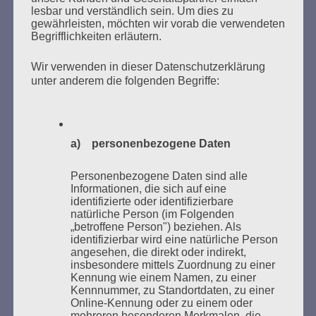
VERBRANNTEN BÜCHERN
lesbar und verständlich sein. Um dies zu
gewährleisten, möchten wir vorab die verwendeten
Begrifflichkeiten erläutern.
Wir verwenden in dieser Datenschutzerklärung
unter anderem die folgenden Begriffe:
Donnerstag, 21. Mai 2026, 11 – 18 Uhr
a) personenbezogene Daten
Zum 26. Mal gibt es eine Marathonlesung anlässlich
des Gedenkens an die Verbrennung von Büchern am
Personenbezogene Daten sind alle
Kaifu-Ufer – genau an dem Ort, wo im Mai 1933 NS-
Informationen, die sich auf eine
identifizierte oder identifizierbare
Studentenorganisationen und Burschenschaftler
natürliche Person (im Folgenden
Bücher verbrannten.
„betroffene Person") beziehen. Als
identifizierbar wird eine natürliche Person
angesehen, die direkt oder indirekt,
Weitere Informationen:
lesezeichen-setzen.de
insbesondere mittels Zuordnung zu einer
Kennung wie einem Namen, zu einer
Kennnummer, zu Standortdaten, zu einer
Online-Kennung oder zu einem oder
mehreren besonderen Merkmalen, die