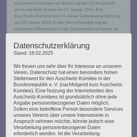
Auschwitz-Komitees zur Befreiung des KZ Auschwitz
durch die Rote Armee am 27. Januar 1945. Das
Auschwitz-Komitee wird in seiner Gedenkveranstaltung
am 23. Januar 2022 an den Vernichtungskrieg der
deutschen Wehrmacht in der Sowjetunion erinnern, an
Holocaust, Hungerpolitik und das Leiden der
sowjetischen Kriegsgefangenen, das öffentlich nur sehr
Datenschutzerklärung
selten gewürdigt wird.
Stand: 18.02.2025
mehr ...
Wir freuen uns sehr über Ihr Interesse an unserem
Verein. Datenschutz hat einen besonders hohen
Stellenwert für den Auschwitz-Komitee in der
Bundesrepublik e. V. (nachfolgend kurz Auschwitz-
Komitee). Eine Nutzung der Internetseiten des
Auschwitz-Komitees ist grundsätzlich ohne jede
Angabe personenbezogener Daten möglich.
Sofern eine betroffene Person besondere Services
unseres Vereins über unsere Internetseite in
Anspruch nehmen möchte, könnte jedoch eine
Verarbeitung personenbezogener Daten
erforderlich werden. Ist die Verarbeitung