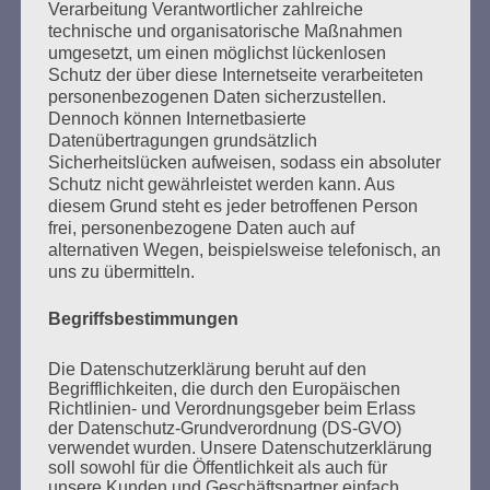
Verarbeitung Verantwortlicher zahlreiche
Aus der Erfahrung unseres Lebens sagen wir:
technische und organisatorische Maßnahmen
Nie mehr schweigen, wegsehen wie und wo auch
umgesetzt, um einen möglichst lückenlosen
immer Antisemitismus, Antiziganismus, Rassismus
Schutz der über diese Internetseite verarbeiteten
und Ausländerfeindlichkeit hervortreten!
personenbezogenen Daten sicherzustellen.
Erinnern heißt handeln!
Dennoch können Internetbasierte
Datenübertragungen grundsätzlich
Esther Bejarano
Sicherheitslücken aufweisen, sodass ein absoluter
Schutz nicht gewährleistet werden kann. Aus
diesem Grund steht es jeder betroffenen Person
frei, personenbezogene Daten auch auf
alternativen Wegen, beispielsweise telefonisch, an
uns zu übermitteln.
Begriffsbestimmungen
SUCHEN
NACH:
Die Datenschutzerklärung beruht auf den
Begrifflichkeiten, die durch den Europäischen
Richtlinien- und Verordnungsgeber beim Erlass
der Datenschutz-Grundverordnung (DS-GVO)
verwendet wurden. Unsere Datenschutzerklärung
soll sowohl für die Öffentlichkeit als auch für
MARATHONLESUNG AUS DEN
unsere Kunden und Geschäftspartner einfach