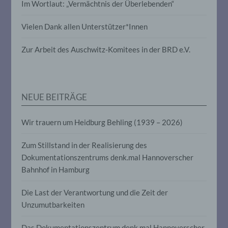
Im Wortlaut: „Vermächtnis der Überlebenden“
Verarbeitung personenbezogener Daten,
die darin besteht, dass diese
personenbezogenen Daten verwendet
Vielen Dank allen Unterstützer*Innen
werden, um bestimmte persönliche
Aspekte, die sich auf eine natürliche
Zur Arbeit des Auschwitz-Komitees in der BRD e.V.
Person beziehen, zu bewerten,
insbesondere, um Aspekte bezüglich
Arbeitsleistung, wirtschaftlicher Lage,
Gesundheit, persönlicher Vorlieben,
Interessen, Zuverlässigkeit, Verhalten,
NEUE BEITRÄGE
Aufenthaltsort oder Ortswechsel dieser
natürlichen Person zu analysieren oder
vorherzusagen.
Wir trauern um Heidburg Behling (1939 – 2026)
Zum Stillstand in der Realisierung des
f) Pseudonymisierung
Dokumentationszentrums denk.mal Hannoverscher
Bahnhof in Hamburg
Pseudonymisierung ist die Verarbeitung
personenbezogener Daten in einer Weise,
auf welche die personenbezogenen Daten
Die Last der Verantwortung und die Zeit der
ohne Hinzuziehung zusätzlicher
Unzumutbarkeiten
Informationen nicht mehr einer
spezifischen betroffenen Person
zugeordnet werden können, sofern diese
Das Dokumentationszentrum denk.mal Hannoverscher