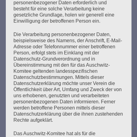
personenbezogener Daten erforderlich und
OHNE ESTHER – der Auftrag an uns
besteht für eine solche Verarbeitung keine
gesetzliche Grundlage, holen wir generell eine
Erstellt am
26. Oktober 2021
Einwilligung der betroffenen Person ein.
Die Verarbeitung personenbezogener Daten,
GEGEN DAS VERGESSEN: Veranstaltung des Auschwitz-
beispielsweise des Namens, der Anschrift, E-Mail-
Komitees zur Pogromnacht 1938
Adresse oder Telefonnummer einer betroffenen
Donnerstag, 4. November 2021.
Person, erfolgt stets im Einklang mit der
Datenschutz-Grundverordnung und in
Übereinstimmung mit den für das Auschwitz-
mehr ...
Komitee geltenden landesspezifischen
Datenschutzbestimmungen. Mittels dieser
Datenschutzerklärung möchte unser Verein die
Öffentlichkeit über Art, Umfang und Zweck der von
Seitennummerierung
uns erhobenen, genutzten und verarbeiteten
Zurück
12
Weiter
personenbezogenen Daten informieren. Ferner
der
werden betroffene Personen mittels dieser
Datenschutzerklärung über die ihnen zustehenden
Beiträge
Rechte aufgeklärt.
Das Auschwitz-Komitee hat als für die