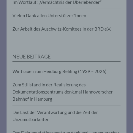
Im Wortlaut: „Vermächtnis der Überlebenden“
Verarbeitung personenbezogener Daten,
die darin besteht, dass diese
personenbezogenen Daten verwendet
Vielen Dank allen Unterstützer*Innen
werden, um bestimmte persönliche
Aspekte, die sich auf eine natürliche
Zur Arbeit des Auschwitz-Komitees in der BRD e.V.
Person beziehen, zu bewerten,
insbesondere, um Aspekte bezüglich
Arbeitsleistung, wirtschaftlicher Lage,
Gesundheit, persönlicher Vorlieben,
Interessen, Zuverlässigkeit, Verhalten,
NEUE BEITRÄGE
Aufenthaltsort oder Ortswechsel dieser
natürlichen Person zu analysieren oder
vorherzusagen.
Wir trauern um Heidburg Behling (1939 – 2026)
Zum Stillstand in der Realisierung des
f) Pseudonymisierung
Dokumentationszentrums denk.mal Hannoverscher
Bahnhof in Hamburg
Pseudonymisierung ist die Verarbeitung
personenbezogener Daten in einer Weise,
auf welche die personenbezogenen Daten
Die Last der Verantwortung und die Zeit der
ohne Hinzuziehung zusätzlicher
Unzumutbarkeiten
Informationen nicht mehr einer
spezifischen betroffenen Person
zugeordnet werden können, sofern diese
Das Dokumentationszentrum denk.mal Hannoverscher