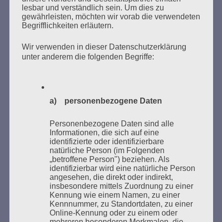
VERBRANNTEN BÜCHERN
lesbar und verständlich sein. Um dies zu
gewährleisten, möchten wir vorab die verwendeten
Begrifflichkeiten erläutern.
Wir verwenden in dieser Datenschutzerklärung
unter anderem die folgenden Begriffe:
Donnerstag, 21. Mai 2026, 11 – 18 Uhr
a) personenbezogene Daten
Zum 26. Mal gibt es eine Marathonlesung anlässlich
des Gedenkens an die Verbrennung von Büchern am
Personenbezogene Daten sind alle
Kaifu-Ufer – genau an dem Ort, wo im Mai 1933 NS-
Informationen, die sich auf eine
identifizierte oder identifizierbare
Studentenorganisationen und Burschenschaftler
natürliche Person (im Folgenden
Bücher verbrannten.
„betroffene Person") beziehen. Als
identifizierbar wird eine natürliche Person
angesehen, die direkt oder indirekt,
Weitere Informationen:
lesezeichen-setzen.de
insbesondere mittels Zuordnung zu einer
Kennung wie einem Namen, zu einer
Kennnummer, zu Standortdaten, zu einer
Online-Kennung oder zu einem oder
mehreren besonderen Merkmalen, die