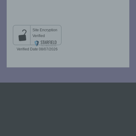
beziehungsweise können die bestimmten
Kriterien seiner Benennung nach dem
Unionsrecht oder dem Recht der
Mitgliedstaaten vorgesehen werden.
h) Auftragsverarbeiter
Auftragsverarbeiter ist eine natürliche oder
juristische Person, Behörde, Einrichtung
oder andere Stelle, die personenbezogene
Daten im Auftrag des Verantwortlichen
verarbeitet.
i) Empfänger
Empfänger ist eine natürliche oder
juristische Person, Behörde, Einrichtung
oder andere Stelle, der personenbezogene
Daten offengelegt werden, unabhängig
davon, ob es sich bei ihr um einen Dritten
handelt oder nicht. Behörden, die im