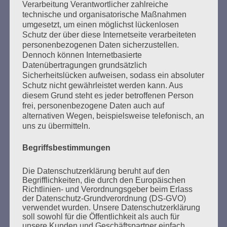
Verarbeitung Verantwortlicher zahlreiche
Der 8. Mai ist ein Tag der Hoffnung, ein Tag des
technische und organisatorische Maßnahmen
Nachdenkens!
umgesetzt, um einen möglichst lückenlosen
Schutz der über diese Internetseite verarbeiteten
Esther Bejarano - 26. Januar 2020
personenbezogenen Daten sicherzustellen.
Dennoch können Internetbasierte
Datenübertragungen grundsätzlich
Sicherheitslücken aufweisen, sodass ein absoluter
Schutz nicht gewährleistet werden kann. Aus
diesem Grund steht es jeder betroffenen Person
frei, personenbezogene Daten auch auf
alternativen Wegen, beispielsweise telefonisch, an
uns zu übermitteln.
Begriffsbestimmungen
SUCHEN
NACH:
Die Datenschutzerklärung beruht auf den
Begrifflichkeiten, die durch den Europäischen
Richtlinien- und Verordnungsgeber beim Erlass
der Datenschutz-Grundverordnung (DS-GVO)
verwendet wurden. Unsere Datenschutzerklärung
soll sowohl für die Öffentlichkeit als auch für
MARATHONLESUNG AUS DEN
unsere Kunden und Geschäftspartner einfach