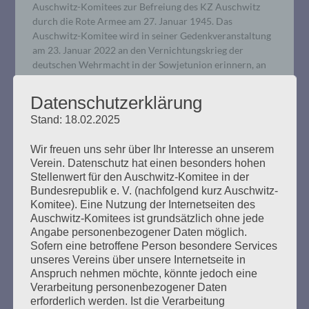
Auschwitz-Komitees zur Befreiung des KZ Auschwitz
durch die Rote Armee am 27. Januar 1945. Das
Auschwitz-Komitee wird in seiner Gedenkveranstaltung
am 23. Januar 2022 an den Vernichtungskrieg der
deutschen Wehrmacht in der Sowjetunion erinnern, an
Holocaust, Hungerpolitik und das Leiden der
sowjetischen Kriegsgefangenen, das öffentlich nur sehr
Datenschutzerklärung
selten gewürdigt wird.
Stand: 18.02.2025
mehr ...
Wir freuen uns sehr über Ihr Interesse an unserem
Verein. Datenschutz hat einen besonders hohen
Stellenwert für den Auschwitz-Komitee in der
Bundesrepublik e. V. (nachfolgend kurz Auschwitz-
Komitee). Eine Nutzung der Internetseiten des
Auschwitz-Komitees ist grundsätzlich ohne jede
Angabe personenbezogener Daten möglich.
Sofern eine betroffene Person besondere Services
unseres Vereins über unsere Internetseite in
Anspruch nehmen möchte, könnte jedoch eine
Verarbeitung personenbezogener Daten
erforderlich werden. Ist die Verarbeitung