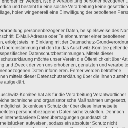
 erforderlich werden. Ist die Verarbeitung personenbezogener 
derlich und besteht für eine solche Verarbeitung keine gesetzlic
lage, holen wir generell eine Einwilligung der betroffenen Pers
 Bejarano mit einem Fest auf
erarbeitung personenbezogener Daten, beispielsweise des Na
nschrift, E-Mail-Adresse oder Telefonnummer einer betroffenen
n, erfolgt stets im Einklang mit der Datenschutz-Grundverordnu
nd einem Konzert
n Übereinstimmung mit den für das Auschwitz-Komitee geltend
sspezifischen Datenschutzbestimmungen. Mittels dieser
schutzerklärung möchte unser Verein die Öffentlichkeit über Art
g und Zweck der von uns erhobenen, genutzten und verarbeit
nenbezogenen Daten informieren. Ferner werden betroffene
Z Auschwitz und Ravensbrück, wurde am 3. Mai 1945 in Lübz
nen mittels dieser Datenschutzerklärung über die ihnen zuste
en wir die ganze Geschichte erzählen und am 3. Mai 2022 sowie
e aufgeklärt.
uschwitz-Komitee hat als für die Verarbeitung Verantwortlicher
eiche technische und organisatorische Maßnahmen umgesetzt,
mehr ...
 möglichst lückenlosen Schutz der über diese Internetseite
beiteten personenbezogenen Daten sicherzustellen. Dennoch
n Internetbasierte Datenübertragungen grundsätzlich
rheitslücken aufweisen, sodass ein absoluter Schutz nicht