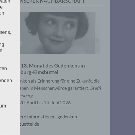
IN UNSERER NACHBARSCHAFT
Daten
he
on
mens,
ng
en
,
Zum 13. Monat des Gedenkens in
eten
Hamburg-Eimsbüttel
henden
Gedenken als Erinnerung für eine Zukunft, die
ein Leben in Menschenwürde garantiert.
Steffi
Wittenberg
Vom 20. April bis 14. Juni 2026
 um
Weitere Informationen:
gedenken-
eimsbuettel.de