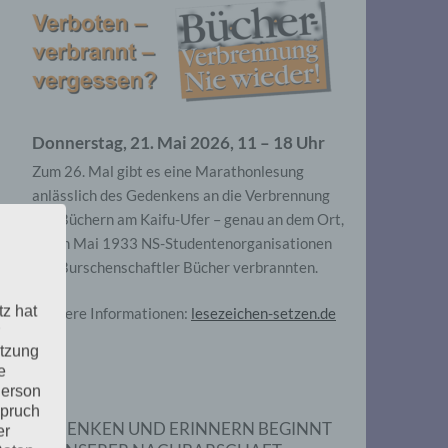
Donnerstag, 21. Mai 2026, 11 – 18 Uhr
Zum 26. Mal gibt es eine Marathonlesung
anlässlich des Gedenkens an die Verbrennung
von Büchern am Kaifu-Ufer – genau an dem Ort,
wo im Mai 1933 NS-Studentenorganisationen
und Burschenschaftler Bücher verbrannten.
tz hat
Weitere Informationen:
lesezeichen-setzen.de
utzung
e
Person
spruch
GEDENKEN UND ERINNERN BEGINNT
er