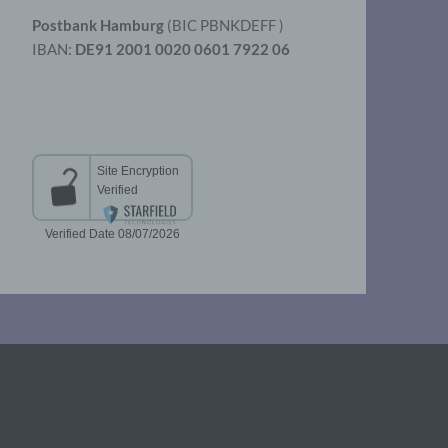
Postbank Hamburg
(BIC PBNKDEFF )
IBAN:
DE91 2001 0020 0601 7922 06
aten
er
t
chen
 die