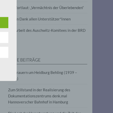
wird
Im Wortlaut: „Vermächtnis der Überlebenden“
m
Vielen Dank allen Unterstützer*Innen
line-
en,
Zur Arbeit des Auschwitz-Komitees in der BRD
tät
e.V.
NEUE BEITRÄGE
für
Wir trauern um Heidburg Behling (1939 –
2026)
Zum Stillstand in der Realisierung des
Dokumentationszentrums denk.mal
Hannoverscher Bahnhof in Hamburg
fahren
eben,