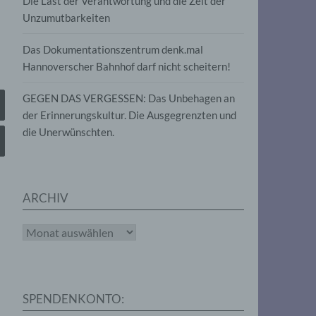
Die Last der Verantwortung und die Zeit der
, die
Unzumutbarkeiten
die
g
die
Das Dokumentationszentrum denk.mal
Hannoverscher Bahnhof darf nicht scheitern!
GEGEN DAS VERGESSEN: Das Unbehagen an
der Erinnerungskultur. Die Ausgegrenzten und
die Unerwünschten.
rter
eitung
ARCHIV
Archiv
e
iehen,
SPENDENKONTO:
tung,