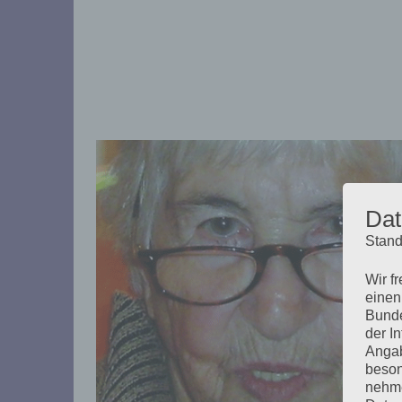
Dat
Stand
Wir f
einen
Bunde
der I
Angab
beson
nehme