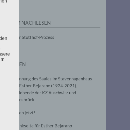
enen
ZUM NACHLESEN
Der Stutthof-Prozess
 den
e
nsere
 Um
SEITEN
Benennung des Saales im Stavenhagenhaus
nach Esther Bejarano (1924-2021),
Überlebende der KZ Auschwitz und
Ravensbrück
Frieden jetzt!
Gedenkseite für Esther Bejarano
uf