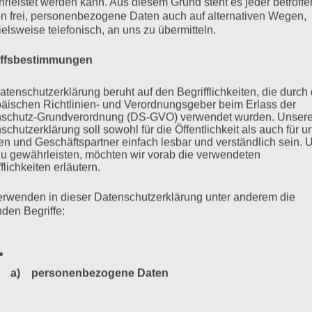
rleistet werden kann. Aus diesem Grund steht es jeder betroff
n frei, personenbezogene Daten auch auf alternativen Wegen,
ielsweise telefonisch, an uns zu übermitteln.
iffsbestimmungen
atenschutzerklärung beruht auf den Begrifflichkeiten, die durch
äischen Richtlinien- und Verordnungsgeber beim Erlass der
schutz-Grundverordnung (DS-GVO) verwendet wurden. Unser
schutzerklärung soll sowohl für die Öffentlichkeit als auch für u
 AUF DEM RATHAUSMARKT,
n und Geschäftspartner einfach lesbar und verständlich sein.
zu gewährleisten, möchten wir vorab die verwendeten
flichkeiten erläutern.
erwenden in dieser Datenschutzerklärung unter anderem die
nden Begriffe:
kort Hannoverscher Bahnhof – Ab 16 Uhr: Fest der Befreiung
am 8. Mai 2022
a) personenbezogene Daten
Personenbezogene Daten sind alle Informationen, die sich a
mehr ...