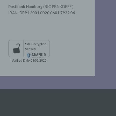
Postbank Hamburg
(BIC PBNKDEFF )
IBAN:
DE91 2001 0020 0601 7922 06
aten
er
t
chen
 die