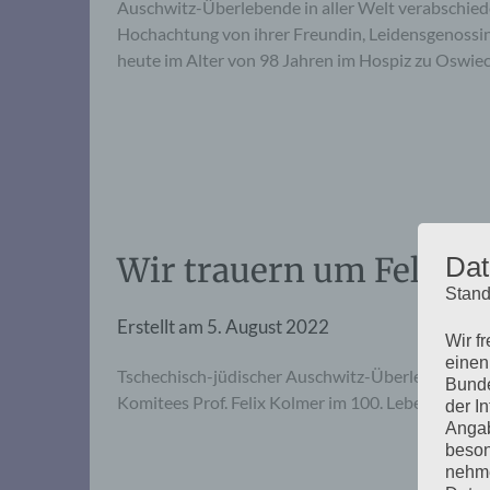
Auschwitz-Überlebende in aller Welt verabschied
Hochachtung von ihrer Freundin, Leidensgenossin,
heute im Alter von 98 Jahren im Hospiz zu Oswiec
Wir trauern um Felix 
Dat
Stand
Erstellt am
5. August 2022
Wir f
einen
Tschechisch-jüdischer Auschwitz-Überlebender un
Bunde
Komitees Prof. Felix Kolmer im 100. Lebensjahr g
der I
Angab
beson
nehme