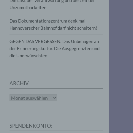
Die Last der Verantwortung und die Zeit der
, die
Unzumutbarkeiten
die
g
die
Das Dokumentationszentrum denk.mal
Hannoverscher Bahnhof darf nicht scheitern!
GEGEN DAS VERGESSEN: Das Unbehagen an
der Erinnerungskultur. Die Ausgegrenzten und
die Unerwünschten.
rter
eitung
ARCHIV
Archiv
e
iehen,
SPENDENKONTO:
tung,