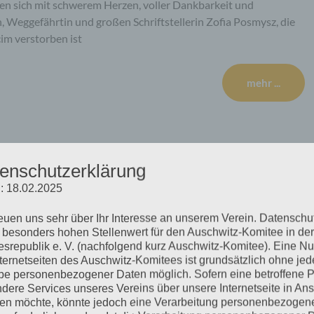
en sich mit schwerem Herzen, voller Dankbarkeit und
 Weggefährtin und großen Schriftstellerin Zofia Posmysz, die
im verstorben ist
mehr ...
Kolmer
enschutzerklärung
: 18.02.2025
reuen uns sehr über Ihr Interesse an unserem Verein. Datenschu
 besonders hohen Stellenwert für den Auschwitz-Komitee in der
d tschechischer Vizepräsident des Internationalen Auschwitz-
srepublik e. V. (nachfolgend kurz Auschwitz-Komitee). Eine N
estorben
nternetseiten des Auschwitz-Komitees ist grundsätzlich ohne jed
e personenbezogener Daten möglich. Sofern eine betroffene 
dere Services unseres Vereins über unsere Internetseite in An
mehr ...
n möchte, könnte jedoch eine Verarbeitung personenbezogen