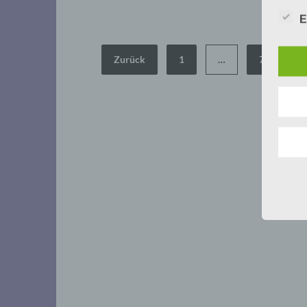
E
Seitennummerierung
Zurück
1
…
7
8
der
Beiträge