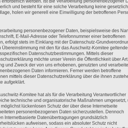
 erforderlich werden. Ist die Verarbeitung personenbezogener 
derlich und besteht für eine solche Verarbeitung keine gesetzlic
lage, holen wir generell eine Einwilligung der betroffenen Pers
erarbeitung personenbezogener Daten, beispielsweise des Na
nschrift, E-Mail-Adresse oder Telefonnummer einer betroffenen
n, erfolgt stets im Einklang mit der Datenschutz-Grundverordnu
n Übereinstimmung mit den für das Auschwitz-Komitee geltend
sspezifischen Datenschutzbestimmungen. Mittels dieser
schutzerklärung möchte unser Verein die Öffentlichkeit über Art
g und Zweck der von uns erhobenen, genutzten und verarbeit
tzt einen „Esther-Bejarano-
nenbezogenen Daten informieren. Ferner werden betroffene
nen mittels dieser Datenschutzerklärung über die ihnen zuste
e aufgeklärt.
uschwitz-Komitee hat als für die Verarbeitung Verantwortlicher
eiche technische und organisatorische Maßnahmen umgesetzt,
 möglichst lückenlosen Schutz der über diese Internetseite
beiteten personenbezogenen Daten sicherzustellen. Dennoch
meinsam mit dem Kommunalverein, der Kirchengemeinde St.
n Internetbasierte Datenübertragungen grundsätzlich
urde der große Vortragssaal, den die verstorbene Holocaust-
rheitslücken aufweisen, sodass ein absoluter Schutz nicht
rne als ihr „öffentliches Wohnzimmer“ bezeichnete, in „Esther-