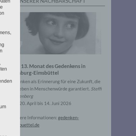
IN UNSERER NACHBARSCHAFT
Daten
he
on
mens,
ng
en
,
Zum 13. Monat des Gedenkens in
eten
Hamburg-Eimsbüttel
henden
Gedenken als Erinnerung für eine Zukunft, die
ein Leben in Menschenwürde garantiert.
Steffi
Wittenberg
Vom 20. April bis 14. Juni 2026
 um
Weitere Informationen:
gedenken-
eimsbuettel.de