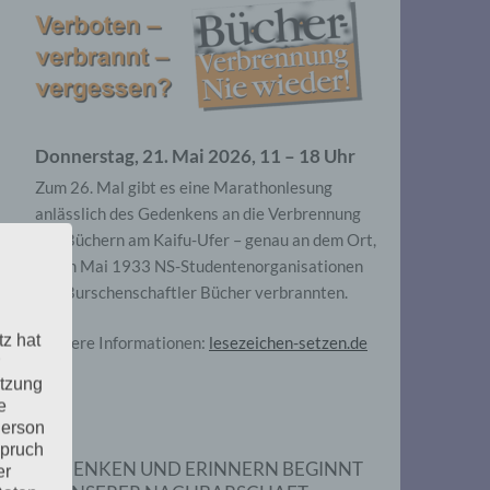
Donnerstag, 21. Mai 2026, 11 – 18 Uhr
Zum 26. Mal gibt es eine Marathonlesung
anlässlich des Gedenkens an die Verbrennung
von Büchern am Kaifu-Ufer – genau an dem Ort,
wo im Mai 1933 NS-Studentenorganisationen
und Burschenschaftler Bücher verbrannten.
tz hat
Weitere Informationen:
lesezeichen-setzen.de
utzung
e
Person
spruch
GEDENKEN UND ERINNERN BEGINNT
er