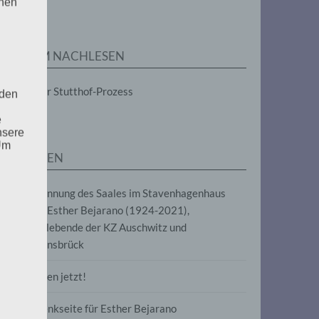
enen
ZUM NACHLESEN
Der Stutthof-Prozess
 den
e
nsere
 Um
SEITEN
Benennung des Saales im Stavenhagenhaus
nach Esther Bejarano (1924-2021),
Überlebende der KZ Auschwitz und
Ravensbrück
Frieden jetzt!
Gedenkseite für Esther Bejarano
uf