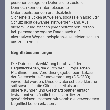
personenbezogenen Daten sicherzustellen.
Dennoch können Internetbasierte
Datenübertragungen grundsätzlich
Sicherheitslücken aufweisen, sodass ein absoluter
SUCHEN
Schutz nicht gewährleistet werden kann. Aus
NACH:
diesem Grund steht es jeder betroffenen Person
frei, personenbezogene Daten auch auf
alternativen Wegen, beispielsweise telefonisch, an
uns zu übermitteln.
MARATHONLESUNG AUS DEN
Begriffsbestimmungen
VERBRANNTEN BÜCHERN
Die Datenschutzerklärung beruht auf den
Begrifflichkeiten, die durch den Europäischen
Richtlinien- und Verordnungsgeber beim Erlass
der Datenschutz-Grundverordnung (DS-GVO)
verwendet wurden. Unsere Datenschutzerklärung
soll sowohl für die Öffentlichkeit als auch für
unsere Kunden und Geschäftspartner einfach
lesbar und verständlich sein. Um dies zu
gewährleisten, möchten wir vorab die verwendeten
Donnerstag, 21. Mai 2026, 11 – 18 Uhr
Begrifflichkeiten erläutern.
Zum 26. Mal gibt es eine Marathonlesung anlässlich