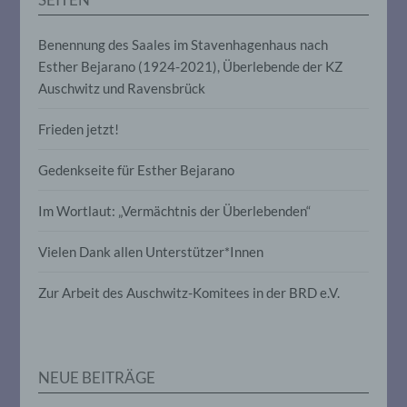
die Offenlegung durch Übermittlung,
Verbreitung oder eine andere Form der
Benennung des Saales im Stavenhagenhaus nach
Bereitstellung, den Abgleich oder die
Verknüpfung, die Einschränkung, das
Esther Bejarano (1924-2021), Überlebende der KZ
Löschen oder die Vernichtung.
Auschwitz und Ravensbrück
Frieden jetzt!
d) Einschränkung der Verarbeitung
Gedenkseite für Esther Bejarano
Einschränkung der Verarbeitung ist die
Markierung gespeicherter
Im Wortlaut: „Vermächtnis der Überlebenden“
personenbezogener Daten mit dem Ziel,
ihre künftige Verarbeitung einzuschränken.
Vielen Dank allen Unterstützer*Innen
e) Profiling
Zur Arbeit des Auschwitz-Komitees in der BRD e.V.
Profiling ist jede Art der automatisierten
Verarbeitung personenbezogener Daten,
die darin besteht, dass diese
NEUE BEITRÄGE
personenbezogenen Daten verwendet
werden, um bestimmte persönliche