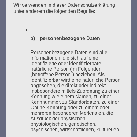
Wir verwenden in dieser Datenschutzerklärung
des Gedenkens an die Verbrennung von Büchern am
unter anderem die folgenden Begriffe:
Kaifu-Ufer – genau an dem Ort, wo im Mai 1933 NS-
Studentenorganisationen und Burschenschaftler
Bücher verbrannten.
a) personenbezogene Daten
Weitere Informationen:
lesezeichen-setzen.de
Personenbezogene Daten sind alle
Informationen, die sich auf eine
identifizierte oder identifizierbare
natürliche Person (im Folgenden
„betroffene Person") beziehen. Als
GEDENKEN UND ERINNERN BEGINNT IN
identifizierbar wird eine natürliche Person
UNSERER NACHBARSCHAFT
angesehen, die direkt oder indirekt,
insbesondere mittels Zuordnung zu einer
Kennung wie einem Namen, zu einer
Kennnummer, zu Standortdaten, zu einer
Online-Kennung oder zu einem oder
mehreren besonderen Merkmalen, die
Ausdruck der physischen,
physiologischen, genetischen,
psychischen, wirtschaftlichen, kulturellen
oder sozialen Identität dieser natürlichen