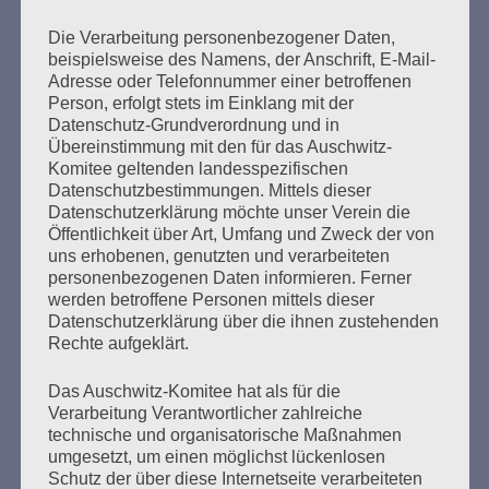
Die Verarbeitung personenbezogener Daten,
beispielsweise des Namens, der Anschrift, E-Mail-
Adresse oder Telefonnummer einer betroffenen
Seitennummerierung
Person, erfolgt stets im Einklang mit der
Zurück
10
Weiter
Datenschutz-Grundverordnung und in
der
Übereinstimmung mit den für das Auschwitz-
Komitee geltenden landesspezifischen
Beiträge
Datenschutzbestimmungen. Mittels dieser
Datenschutzerklärung möchte unser Verein die
Öffentlichkeit über Art, Umfang und Zweck der von
uns erhobenen, genutzten und verarbeiteten
Das Haus brennt – und Sie sperren die Feuerwehr
personenbezogenen Daten informieren. Ferner
aus.
werden betroffene Personen mittels dieser
Datenschutzerklärung über die ihnen zustehenden
Esther Bejarano - 25. November 2019
Rechte aufgeklärt.
Das Auschwitz-Komitee hat als für die
Verarbeitung Verantwortlicher zahlreiche
technische und organisatorische Maßnahmen
umgesetzt, um einen möglichst lückenlosen
Schutz der über diese Internetseite verarbeiteten