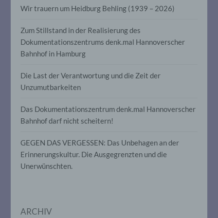
Aspekte, die sich auf eine natürliche
Wir trauern um Heidburg Behling (1939 – 2026)
Person beziehen, zu bewerten,
insbesondere, um Aspekte bezüglich
Arbeitsleistung, wirtschaftlicher Lage,
Zum Stillstand in der Realisierung des
Gesundheit, persönlicher Vorlieben,
Dokumentationszentrums denk.mal Hannoverscher
Interessen, Zuverlässigkeit, Verhalten,
Bahnhof in Hamburg
Aufenthaltsort oder Ortswechsel dieser
natürlichen Person zu analysieren oder
vorherzusagen.
Die Last der Verantwortung und die Zeit der
Unzumutbarkeiten
f) Pseudonymisierung
Das Dokumentationszentrum denk.mal Hannoverscher
Bahnhof darf nicht scheitern!
Pseudonymisierung ist die Verarbeitung
personenbezogener Daten in einer Weise,
GEGEN DAS VERGESSEN: Das Unbehagen an der
auf welche die personenbezogenen Daten
ohne Hinzuziehung zusätzlicher
Erinnerungskultur. Die Ausgegrenzten und die
Informationen nicht mehr einer
Unerwünschten.
spezifischen betroffenen Person
zugeordnet werden können, sofern diese
zusätzlichen Informationen gesondert
aufbewahrt werden und technischen und
organisatorischen Maßnahmen
ARCHIV
unterliegen, die gewährleisten, dass die