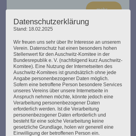
mehr ...
Datenschutzerklärung
Stand: 18.02.2025
Wir freuen uns sehr über Ihr Interesse an unserem
Wir trauern um Petra Vollmer (1957-
Verein. Datenschutz hat einen besonders hohen
2022)
Stellenwert für den Auschwitz-Komitee in der
Bundesrepublik e. V. (nachfolgend kurz Auschwitz-
Komitee). Eine Nutzung der Internetseiten des
Erstellt am
1. Juli 2022
Auschwitz-Komitees ist grundsätzlich ohne jede
Angabe personenbezogener Daten möglich.
Petra Vollmer war eine überzeugte Antifaschistin und
Sofern eine betroffene Person besondere Services
engagierte Kämpferin gegen das Vergessen. Sie setzte
unseres Vereins über unsere Internetseite in
Anspruch nehmen möchte, könnte jedoch eine
sich für die Rechte von NS-Opfern ein, besonders für die
Verarbeitung personenbezogener Daten
„vergessenen Opfer“: Homosexuelle, Opfer der
erforderlich werden. Ist die Verarbeitung
Euthanasie und sogenannte „Asoziale“. Ihr Tod hinterlässt
personenbezogener Daten erforderlich und
eine große Lücke. Ihre Spuren werden bleiben.
besteht für eine solche Verarbeitung keine
gesetzliche Grundlage, holen wir generell eine
mehr ...
Einwilligung der betroffenen Person ein.