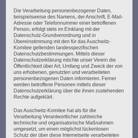
Die Verarbeitung personenbezogener Daten,
beispielsweise des Namens, der Anschrift, E-Mail-
Adresse oder Telefonnummer einer betroffenen
Seitennummerierung
Person, erfolgt stets im Einklang mit der
Zurück
10
Weiter
Datenschutz-Grundverordnung und in
der
Übereinstimmung mit den für das Auschwitz-
Komitee geltenden landesspezifischen
Beiträge
Datenschutzbestimmungen. Mittels dieser
Datenschutzerklärung möchte unser Verein die
Öffentlichkeit über Art, Umfang und Zweck der von
uns erhobenen, genutzten und verarbeiteten
Um den Antisemitismus zu stoppen, müssen wir
personenbezogenen Daten informieren. Ferner
neue Wege gehen und immer und immer wieder
werden betroffene Personen mittels dieser
miteinander reden, über alles nachdenken und
Datenschutzerklärung über die ihnen zustehenden
richtig miteinander reden über das, was wir
Rechte aufgeklärt.
erreichen wollen.
Das Auschwitz-Komitee hat als für die
Peggy Parnass - 10. Januar 2021
Verarbeitung Verantwortlicher zahlreiche
technische und organisatorische Maßnahmen
umgesetzt, um einen möglichst lückenlosen
Schutz der über diese Internetseite verarbeiteten