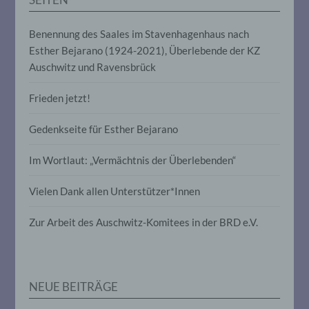
die Offenlegung durch Übermittlung,
Verbreitung oder eine andere Form der
Benennung des Saales im Stavenhagenhaus nach
Bereitstellung, den Abgleich oder die
Verknüpfung, die Einschränkung, das
Esther Bejarano (1924-2021), Überlebende der KZ
Löschen oder die Vernichtung.
Auschwitz und Ravensbrück
Frieden jetzt!
d) Einschränkung der Verarbeitung
Gedenkseite für Esther Bejarano
Einschränkung der Verarbeitung ist die
Markierung gespeicherter
Im Wortlaut: „Vermächtnis der Überlebenden“
personenbezogener Daten mit dem Ziel,
ihre künftige Verarbeitung einzuschränken.
Vielen Dank allen Unterstützer*Innen
e) Profiling
Zur Arbeit des Auschwitz-Komitees in der BRD e.V.
Profiling ist jede Art der automatisierten
Verarbeitung personenbezogener Daten,
die darin besteht, dass diese
NEUE BEITRÄGE
personenbezogenen Daten verwendet
werden, um bestimmte persönliche