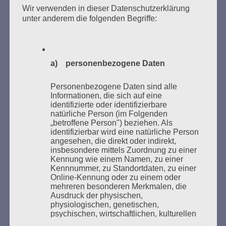
Wir verwenden in dieser Datenschutzerklärung
des Gedenkens an die Verbrennung von Büchern am
unter anderem die folgenden Begriffe:
Kaifu-Ufer – genau an dem Ort, wo im Mai 1933 NS-
Studentenorganisationen und Burschenschaftler
Bücher verbrannten.
a) personenbezogene Daten
Weitere Informationen:
lesezeichen-setzen.de
Personenbezogene Daten sind alle
Informationen, die sich auf eine
identifizierte oder identifizierbare
natürliche Person (im Folgenden
„betroffene Person") beziehen. Als
GEDENKEN UND ERINNERN BEGINNT IN
identifizierbar wird eine natürliche Person
UNSERER NACHBARSCHAFT
angesehen, die direkt oder indirekt,
insbesondere mittels Zuordnung zu einer
Kennung wie einem Namen, zu einer
Kennnummer, zu Standortdaten, zu einer
Online-Kennung oder zu einem oder
mehreren besonderen Merkmalen, die
Ausdruck der physischen,
physiologischen, genetischen,
psychischen, wirtschaftlichen, kulturellen
oder sozialen Identität dieser natürlichen