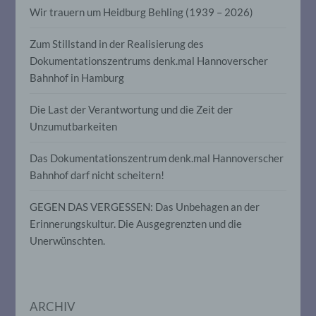
Aspekte, die sich auf eine natürliche
Wir trauern um Heidburg Behling (1939 – 2026)
Person beziehen, zu bewerten,
insbesondere, um Aspekte bezüglich
Arbeitsleistung, wirtschaftlicher Lage,
Zum Stillstand in der Realisierung des
Gesundheit, persönlicher Vorlieben,
Dokumentationszentrums denk.mal Hannoverscher
Interessen, Zuverlässigkeit, Verhalten,
Bahnhof in Hamburg
Aufenthaltsort oder Ortswechsel dieser
natürlichen Person zu analysieren oder
vorherzusagen.
Die Last der Verantwortung und die Zeit der
Unzumutbarkeiten
f) Pseudonymisierung
Das Dokumentationszentrum denk.mal Hannoverscher
Bahnhof darf nicht scheitern!
Pseudonymisierung ist die Verarbeitung
personenbezogener Daten in einer Weise,
GEGEN DAS VERGESSEN: Das Unbehagen an der
auf welche die personenbezogenen Daten
ohne Hinzuziehung zusätzlicher
Erinnerungskultur. Die Ausgegrenzten und die
Informationen nicht mehr einer
Unerwünschten.
spezifischen betroffenen Person
zugeordnet werden können, sofern diese
zusätzlichen Informationen gesondert
aufbewahrt werden und technischen und
organisatorischen Maßnahmen
ARCHIV
unterliegen, die gewährleisten, dass die