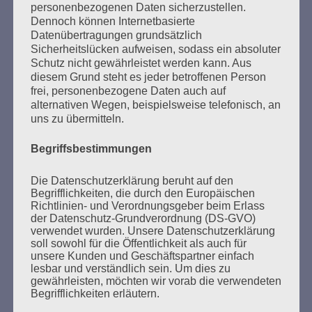
personenbezogenen Daten sicherzustellen.
Dennoch können Internetbasierte
Datenübertragungen grundsätzlich
Sicherheitslücken aufweisen, sodass ein absoluter
SUCHEN
Schutz nicht gewährleistet werden kann. Aus
NACH:
diesem Grund steht es jeder betroffenen Person
frei, personenbezogene Daten auch auf
alternativen Wegen, beispielsweise telefonisch, an
uns zu übermitteln.
MARATHONLESUNG AUS DEN
Begriffsbestimmungen
VERBRANNTEN BÜCHERN
Die Datenschutzerklärung beruht auf den
Begrifflichkeiten, die durch den Europäischen
Richtlinien- und Verordnungsgeber beim Erlass
der Datenschutz-Grundverordnung (DS-GVO)
verwendet wurden. Unsere Datenschutzerklärung
soll sowohl für die Öffentlichkeit als auch für
unsere Kunden und Geschäftspartner einfach
lesbar und verständlich sein. Um dies zu
gewährleisten, möchten wir vorab die verwendeten
Donnerstag, 21. Mai 2026, 11 – 18 Uhr
Begrifflichkeiten erläutern.
Zum 26. Mal gibt es eine Marathonlesung anlässlich