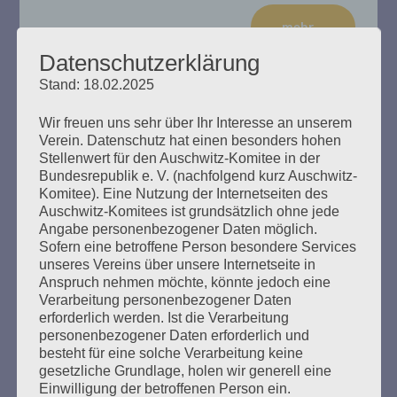
mehr ...
Datenschutzerklärung
Stand: 18.02.2025
Wir freuen uns sehr über Ihr Interesse an unserem
Wir trauern um Petra Vollmer (1957-
Verein. Datenschutz hat einen besonders hohen
2022)
Stellenwert für den Auschwitz-Komitee in der
Bundesrepublik e. V. (nachfolgend kurz Auschwitz-
Komitee). Eine Nutzung der Internetseiten des
Erstellt am
1. Juli 2022
Auschwitz-Komitees ist grundsätzlich ohne jede
Angabe personenbezogener Daten möglich.
Petra Vollmer war eine überzeugte Antifaschistin und
Sofern eine betroffene Person besondere Services
engagierte Kämpferin gegen das Vergessen. Sie setzte
unseres Vereins über unsere Internetseite in
Anspruch nehmen möchte, könnte jedoch eine
sich für die Rechte von NS-Opfern ein, besonders für die
Verarbeitung personenbezogener Daten
„vergessenen Opfer“: Homosexuelle, Opfer der
erforderlich werden. Ist die Verarbeitung
Euthanasie und sogenannte „Asoziale“. Ihr Tod hinterlässt
personenbezogener Daten erforderlich und
eine große Lücke. Ihre Spuren werden bleiben.
besteht für eine solche Verarbeitung keine
gesetzliche Grundlage, holen wir generell eine
mehr ...
Einwilligung der betroffenen Person ein.