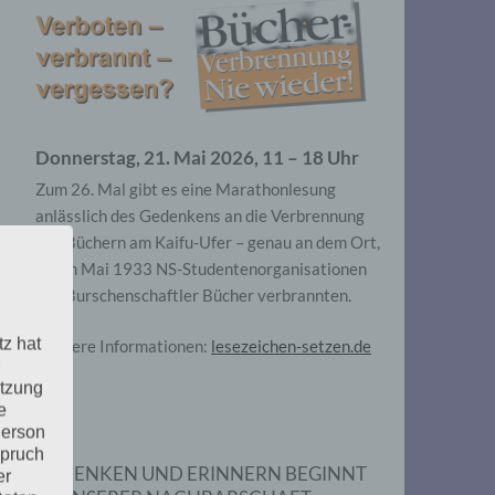
Donnerstag, 21. Mai 2026, 11 – 18 Uhr
Zum 26. Mal gibt es eine Marathonlesung
anlässlich des Gedenkens an die Verbrennung
von Büchern am Kaifu-Ufer – genau an dem Ort,
wo im Mai 1933 NS-Studentenorganisationen
und Burschenschaftler Bücher verbrannten.
tz hat
Weitere Informationen:
lesezeichen-setzen.de
utzung
e
Person
spruch
GEDENKEN UND ERINNERN BEGINNT
er