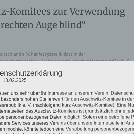
tz-Komitees zur Verwendung
rechten Auge blind“
chland e. V. hat festgestellt, dass in der
 Mordorganisation „Nationalsozialistischer Untergrund“ (NSU)
en staatlicher Institutionen sehr häufig die Metapher „auf
enschutzerklärung
eispiel von vielen sei die Überschrift eines Kommentars in der
: 18.02.2025
reuen uns sehr über Ihr Interesse an unserem Verein. Datenschu
 besonders hohen Stellenwert für den Auschwitz-Komitee in der
mehr ...
srepublik e. V. (nachfolgend kurz Auschwitz-Komitee). Eine N
nternetseiten des Auschwitz-Komitees ist grundsätzlich ohne jed
e personenbezogener Daten möglich. Sofern eine betroffene 
dere Services unseres Vereins über unsere Internetseite in An
n möchte, könnte jedoch eine Verarbeitung personenbezogen