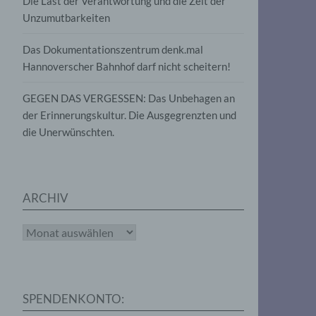
Die Last der Verantwortung und die Zeit der
, die
Unzumutbarkeiten
die
g
die
Das Dokumentationszentrum denk.mal
Hannoverscher Bahnhof darf nicht scheitern!
GEGEN DAS VERGESSEN: Das Unbehagen an
der Erinnerungskultur. Die Ausgegrenzten und
die Unerwünschten.
rter
eitung
ARCHIV
Archiv
e
iehen,
SPENDENKONTO:
tung,