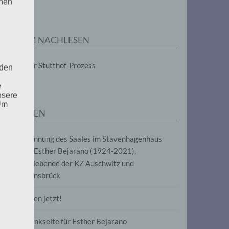
enen
ZUM NACHLESEN
Der Stutthof-Prozess
 den
e
nsere
 Um
SEITEN
Benennung des Saales im Stavenhagenhaus
nach Esther Bejarano (1924-2021),
Überlebende der KZ Auschwitz und
Ravensbrück
Frieden jetzt!
Gedenkseite für Esther Bejarano
uf