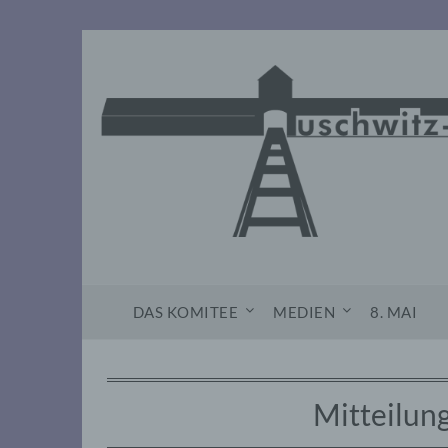
Skip
to
content
DAS KOMITEE
MEDIEN
8. MAI
Mitteilun