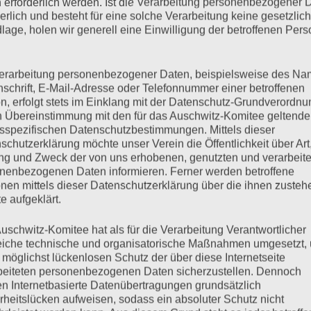
 erforderlich werden. Ist die Verarbeitung personenbezogener 
hwitz-Komitees an die
derlich und besteht für eine solche Verarbeitung keine gesetzlic
lage, holen wir generell eine Einwilligung der betroffenen Pers
erarbeitung personenbezogener Daten, beispielsweise des Na
nschrift, E-Mail-Adresse oder Telefonnummer einer betroffenen
n, erfolgt stets im Einklang mit der Datenschutz-Grundverordnu
eg 110557 Berlin Frau Bundeskanzlerin Dr. Angela
n Übereinstimmung mit den für das Auschwitz-Komitee geltend
57 Berlin Frau Bundesministerin Dr. Kristina
sspezifischen Datenschutzbestimmungen. Mittels dieser
schutzerklärung möchte unser Verein die Öffentlichkeit über Art
n, Frauen und JugendGlinkastraße 2410117 Berlin Herrn
g und Zweck der von uns erhobenen, genutzten und verarbeit
inisterium des InnernAlt-Moabit 101 D10559 Berlin Herrn
nenbezogenen Daten informieren. Ferner werden betroffene
le Fraktionen im deutschen Bundestag, Berlin Hamburg, 15.
nen mittels dieser Datenschutzerklärung über die ihnen zuste
mitees…
e aufgeklärt.
uschwitz-Komitee hat als für die Verarbeitung Verantwortlicher
mehr ...
eiche technische und organisatorische Maßnahmen umgesetzt,
 möglichst lückenlosen Schutz der über diese Internetseite
beiteten personenbezogenen Daten sicherzustellen. Dennoch
n Internetbasierte Datenübertragungen grundsätzlich
rheitslücken aufweisen, sodass ein absoluter Schutz nicht