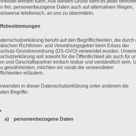
rleistet werden kann. Aus diesem Grund steht es jeder betroff
Zurück
1
2
3
4
n frei, personenbezogene Daten auch auf alternativen Wegen,
ielsweise telefonisch, an uns zu übermitteln.
iffsbestimmungen
atenschutzerklärung beruht auf den Begrifflichkeiten, die durch
äischen Richtlinien- und Verordnungsgeber beim Erlass der
schutz-Grundverordnung (DS-GVO) verwendet wurden. Unser
schutzerklärung soll sowohl für die Öffentlichkeit als auch für u
n und Geschäftspartner einfach lesbar und verständlich sein.
zu gewährleisten, möchten wir vorab die verwendeten
flichkeiten erläutern.
erwenden in dieser Datenschutzerklärung unter anderem die
nden Begriffe:
a) personenbezogene Daten
Personenbezogene Daten sind alle Informationen, die sich a