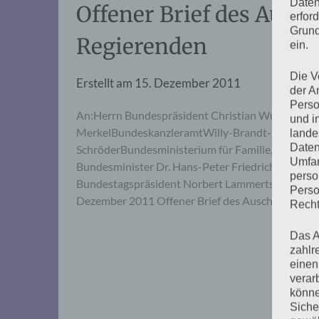
Daten
Offener Brief des Ausc
erfor
Grund
Regierenden
ein.
Die V
Erstellt am
15. Dezember 2011
der A
Perso
An:Herrn Bundespräsident Christian WulffSpreew
und i
MerkelBundeskanzleramtWilly-Brandt-Straße 1105
lande
Daten
SchröderBundesministerium für Familie, Seniore
Umfan
Bundesminister Dr. Hans-Peter FriedrichBundesm
perso
Bundestagspräsident Norbert Lammertsowie an al
Perso
Dezember 2011 Offener Brief des Auschwitz-Ko
Recht
Das A
zahlr
einen
verar
könne
Siche
Seitennummerierung