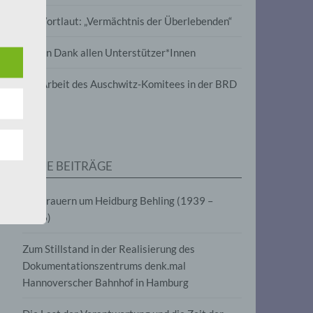
wird
Im Wortlaut: „Vermächtnis der Überlebenden“
m
Vielen Dank allen Unterstützer*Innen
line-
en,
Zur Arbeit des Auschwitz-Komitees in der BRD
tät
e.V.
NEUE BEITRÄGE
für
Wir trauern um Heidburg Behling (1939 –
2026)
Zum Stillstand in der Realisierung des
Dokumentationszentrums denk.mal
Hannoverscher Bahnhof in Hamburg
fahren
eben,