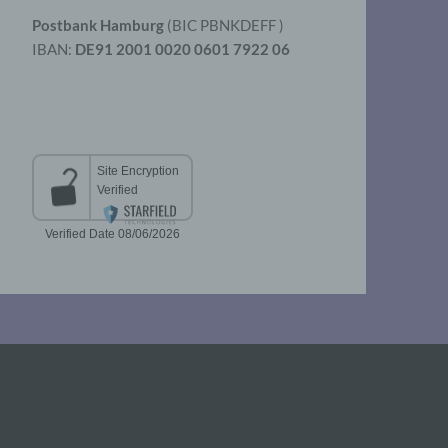
Postbank Hamburg
(BIC PBNKDEFF )
IBAN:
DE91 2001 0020 0601 7922 06
aten
er
t
chen
 die