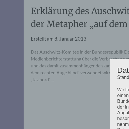
Erklärung des Auschwi
der Metapher „auf dem 
Erstellt am
8. Januar 2013
Das Auschwitz-Komitee in der Bundesrepublik Deuts
Medienberichterstattung über die Verbrechen der
und das damit zusammenhängende skandalöse Agier
Dat
dem rechten Auge blind“ verwendet wird. Als ein B
Stand
„taz nord“…
Wir f
einen
Bunde
der I
Angab
beson
nehme