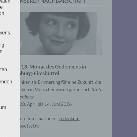
IN UNSERER NACHBARSCHAFT
Daten
he
on
mens,
ng
en
,
Zum 13. Monat des Gedenkens in
eten
Hamburg-Eimsbüttel
henden
Gedenken als Erinnerung für eine Zukunft, die
ein Leben in Menschenwürde garantiert.
Steffi
Wittenberg
Vom 20. April bis 14. Juni 2026
 um
Weitere Informationen:
gedenken-
eimsbuettel.de