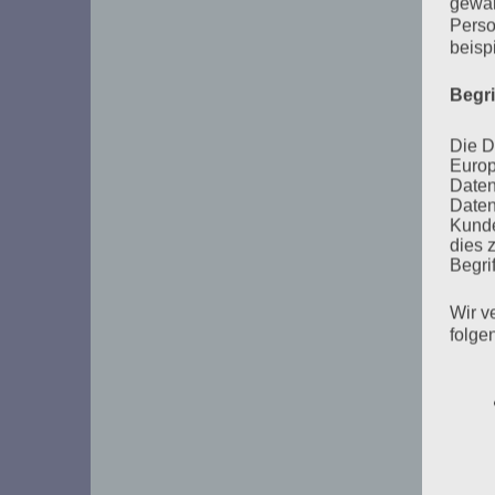
gewäh
Perso
der
beisp
Beiträge
Begr
Die D
Europ
Daten
Daten
Kunde
dies 
Begrif
Wir v
folge