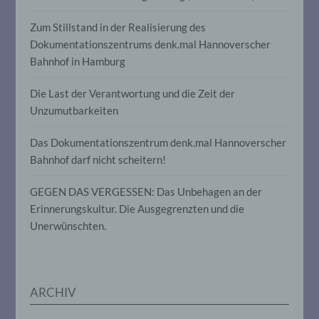
Einschränkung der Verarbeitung ist die
Zum Stillstand in der Realisierung des
Markierung gespeicherter
Dokumentationszentrums denk.mal Hannoverscher
personenbezogener Daten mit dem Ziel,
Bahnhof in Hamburg
ihre künftige Verarbeitung einzuschränken.
Die Last der Verantwortung und die Zeit der
e) Profiling
Unzumutbarkeiten
Profiling ist jede Art der automatisierten
Das Dokumentationszentrum denk.mal Hannoverscher
Verarbeitung personenbezogener Daten,
Bahnhof darf nicht scheitern!
die darin besteht, dass diese
personenbezogenen Daten verwendet
GEGEN DAS VERGESSEN: Das Unbehagen an der
werden, um bestimmte persönliche
Aspekte, die sich auf eine natürliche
Erinnerungskultur. Die Ausgegrenzten und die
Person beziehen, zu bewerten,
Unerwünschten.
insbesondere, um Aspekte bezüglich
Arbeitsleistung, wirtschaftlicher Lage,
Gesundheit, persönlicher Vorlieben,
Interessen, Zuverlässigkeit, Verhalten,
Aufenthaltsort oder Ortswechsel dieser
ARCHIV
natürlichen Person zu analysieren oder
vorherzusagen.