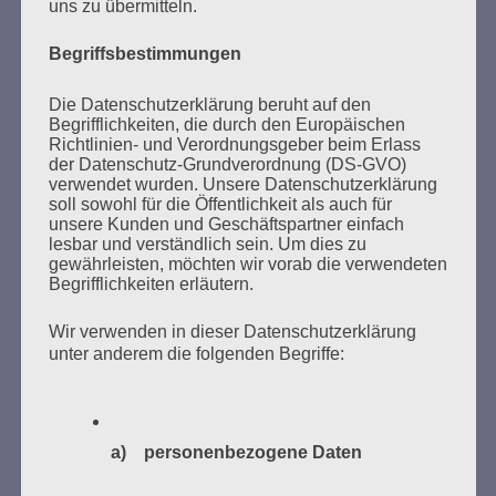
uns zu übermitteln.
Kaifu-Ufer – genau an dem Ort, wo im Mai 1933 NS-
Studentenorganisationen und Burschenschaftler
Begriffsbestimmungen
Bücher verbrannten.
Die Datenschutzerklärung beruht auf den
Begrifflichkeiten, die durch den Europäischen
Weitere Informationen:
lesezeichen-setzen.de
Richtlinien- und Verordnungsgeber beim Erlass
der Datenschutz-Grundverordnung (DS-GVO)
verwendet wurden. Unsere Datenschutzerklärung
soll sowohl für die Öffentlichkeit als auch für
unsere Kunden und Geschäftspartner einfach
lesbar und verständlich sein. Um dies zu
GEDENKEN UND ERINNERN BEGINNT IN
gewährleisten, möchten wir vorab die verwendeten
UNSERER NACHBARSCHAFT
Begrifflichkeiten erläutern.
Wir verwenden in dieser Datenschutzerklärung
unter anderem die folgenden Begriffe:
a) personenbezogene Daten