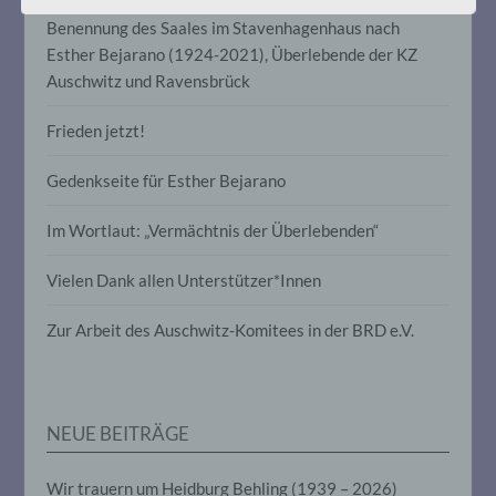
für die Verarbeitung Verantwortlichen
Benennung des Saales im Stavenhagenhaus nach
verarbeitet werden.
Esther Bejarano (1924-2021), Überlebende der KZ
Auschwitz und Ravensbrück
c) Verarbeitung
Frieden jetzt!
Verarbeitung ist jeder mit oder ohne Hilfe
automatisierter Verfahren ausgeführte
Gedenkseite für Esther Bejarano
Vorgang oder jede solche Vorgangsreihe
im Zusammenhang mit
Im Wortlaut: „Vermächtnis der Überlebenden“
personenbezogenen Daten wie das
Erheben, das Erfassen, die Organisation,
das Ordnen, die Speicherung, die
Vielen Dank allen Unterstützer*Innen
Anpassung oder Veränderung, das
Auslesen, das Abfragen, die Verwendung,
Zur Arbeit des Auschwitz-Komitees in der BRD e.V.
die Offenlegung durch Übermittlung,
Verbreitung oder eine andere Form der
Bereitstellung, den Abgleich oder die
Verknüpfung, die Einschränkung, das
Löschen oder die Vernichtung.
NEUE BEITRÄGE
d) Einschränkung der Verarbeitung
Wir trauern um Heidburg Behling (1939 – 2026)