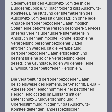
Stellenwert für den Auschwitz-Komitee in der
Bundesrepublik e. V. (nachfolgend kurz Auschwitz-
Komitee). Eine Nutzung der Internetseiten des
Seitennummerierung
Auschwitz-Komitees ist grundsätzlich ohne jede
Zurück
4
Angabe personenbezogener Daten möglich.
der
Sofern eine betroffene Person besondere Services
unseres Vereins über unsere Internetseite in
Beiträge
Anspruch nehmen möchte, könnte jedoch eine
Verarbeitung personenbezogener Daten
erforderlich werden. Ist die Verarbeitung
Das Haus brennt – und Sie sperren die Feuerwehr
personenbezogener Daten erforderlich und
besteht für eine solche Verarbeitung keine
aus.
gesetzliche Grundlage, holen wir generell eine
Einwilligung der betroffenen Person ein.
Esther Bejarano - 25. November 2019
Die Verarbeitung personenbezogener Daten,
beispielsweise des Namens, der Anschrift, E-Mail-
Adresse oder Telefonnummer einer betroffenen
Person, erfolgt stets im Einklang mit der
Datenschutz-Grundverordnung und in
Übereinstimmung mit den für das Auschwitz-
Komitee geltenden landesspezifischen