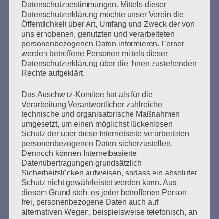
Datenschutzbestimmungen. Mittels dieser
Datenschutzerklärung möchte unser Verein die
Öffentlichkeit über Art, Umfang und Zweck der von
SUCHEN
uns erhobenen, genutzten und verarbeiteten
NACH:
personenbezogenen Daten informieren. Ferner
werden betroffene Personen mittels dieser
Datenschutzerklärung über die ihnen zustehenden
Rechte aufgeklärt.
MARATHONLESUNG AUS DEN
Das Auschwitz-Komitee hat als für die
VERBRANNTEN BÜCHERN
Verarbeitung Verantwortlicher zahlreiche
technische und organisatorische Maßnahmen
umgesetzt, um einen möglichst lückenlosen
Schutz der über diese Internetseite verarbeiteten
personenbezogenen Daten sicherzustellen.
Dennoch können Internetbasierte
Datenübertragungen grundsätzlich
Sicherheitslücken aufweisen, sodass ein absoluter
Schutz nicht gewährleistet werden kann. Aus
Donnerstag, 21. Mai 2026, 11 – 18 Uhr
diesem Grund steht es jeder betroffenen Person
frei, personenbezogene Daten auch auf
Zum 26. Mal gibt es eine Marathonlesung anlässlich
alternativen Wegen, beispielsweise telefonisch, an
des Gedenkens an die Verbrennung von Büchern am