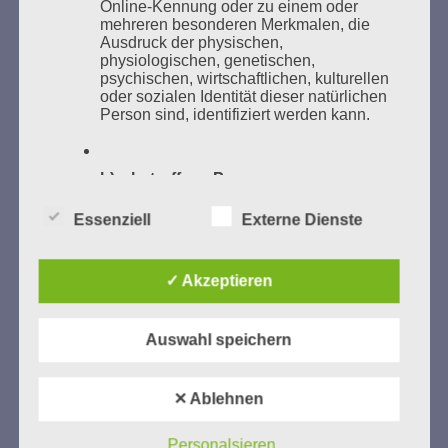
Online-Kennung oder zu einem oder
mehreren besonderen Merkmalen, die
Ausdruck der physischen,
physiologischen, genetischen,
psychischen, wirtschaftlichen, kulturellen
oder sozialen Identität dieser natürlichen
GEDENKEN UND ERINNERN BEGINNT IN
Person sind, identifiziert werden kann.
UNSERER NACHBARSCHAFT
b) betroffene Person
Essenziell
Externe Dienste
Betroffene Person ist jede identifizierte
oder identifizierbare natürliche Person,
deren personenbezogene Daten von dem
für die Verarbeitung Verantwortlichen
✓ Akzeptieren
verarbeitet werden.
Zum 13. Monat des Gedenkens in Hamburg-
Auswahl speichern
Eimsbüttel
c) Verarbeitung
Gedenken als Erinnerung für eine Zukunft, die ein
✕ Ablehnen
Verarbeitung ist jeder mit oder ohne Hilfe
Leben in Menschenwürde garantiert.
Steffi Wittenberg
automatisierter Verfahren ausgeführte
Vom 20. April bis 14. Juni 2026
Vorgang oder jede solche Vorgangsreihe
Personalsieren