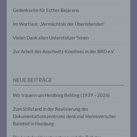
Profiling ist jede Art der automatisierten
Gedenkseite für Esther Bejarano
Verarbeitung personenbezogener Daten,
die darin besteht, dass diese
personenbezogenen Daten verwendet
Im Wortlaut: „Vermächtnis der Überlebenden“
werden, um bestimmte persönliche
Aspekte, die sich auf eine natürliche
Vielen Dank allen Unterstützer*Innen
Person beziehen, zu bewerten,
insbesondere, um Aspekte bezüglich
Arbeitsleistung, wirtschaftlicher Lage,
Zur Arbeit des Auschwitz-Komitees in der BRD e.V.
Gesundheit, persönlicher Vorlieben,
Interessen, Zuverlässigkeit, Verhalten,
Aufenthaltsort oder Ortswechsel dieser
natürlichen Person zu analysieren oder
vorherzusagen.
NEUE BEITRÄGE
Wir trauern um Heidburg Behling (1939 – 2026)
f) Pseudonymisierung
Zum Stillstand in der Realisierung des
Pseudonymisierung ist die Verarbeitung
Dokumentationszentrums denk.mal Hannoverscher
personenbezogener Daten in einer Weise,
auf welche die personenbezogenen Daten
Bahnhof in Hamburg
ohne Hinzuziehung zusätzlicher
Informationen nicht mehr einer