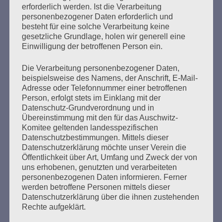
erforderlich werden. Ist die Verarbeitung
in Oswiecim/Auschwitz
personenbezogener Daten erforderlich und
besteht für eine solche Verarbeitung keine
Erstellt am
7. September 2022
gesetzliche Grundlage, holen wir generell eine
Einwilligung der betroffenen Person ein.
Im polnischen Oswiecim geht heute die – alle fünf Jahre
Die Verarbeitung personenbezogener Daten,
stattfindende – Generalversammlung des Internationalen
beispielsweise des Namens, der Anschrift, E-Mail-
Auschwitz Komitees zu Ende, zu der Auschwitz-
Adresse oder Telefonnummer einer betroffenen
Überlebende, Angehörige und Nachkommen von
Person, erfolgt stets im Einklang mit der
Überlebenden des Lagers und Repräsentanten von
Datenschutz-Grundverordnung und in
Auschwitz Stiftungen aus 11 Ländern angereist waren.
Übereinstimmung mit den für das Auschwitz-
Komitee geltenden landesspezifischen
Datenschutzbestimmungen. Mittels dieser
mehr ...
Datenschutzerklärung möchte unser Verein die
Öffentlichkeit über Art, Umfang und Zweck der von
uns erhobenen, genutzten und verarbeiteten
personenbezogenen Daten informieren. Ferner
werden betroffene Personen mittels dieser
Seitennummerierung
Datenschutzerklärung über die ihnen zustehenden
1
Weiter
Rechte aufgeklärt.
der