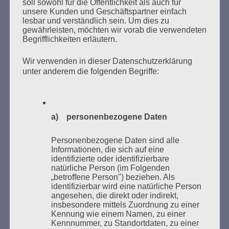
soll sowohl für die Öffentlichkeit als auch für
unsere Kunden und Geschäftspartner einfach
lesbar und verständlich sein. Um dies zu
MARATHONLESUNG AUS DEN
gewährleisten, möchten wir vorab die verwendeten
Begrifflichkeiten erläutern.
VERBRANNTEN BÜCHERN
Wir verwenden in dieser Datenschutzerklärung
unter anderem die folgenden Begriffe:
a) personenbezogene Daten
Donnerstag, 21. Mai 2026, 11 – 18 Uhr
Personenbezogene Daten sind alle
Zum 26. Mal gibt es eine Marathonlesung anlässlich
Informationen, die sich auf eine
identifizierte oder identifizierbare
des Gedenkens an die Verbrennung von Büchern am
natürliche Person (im Folgenden
Kaifu-Ufer – genau an dem Ort, wo im Mai 1933 NS-
„betroffene Person") beziehen. Als
Studentenorganisationen und Burschenschaftler
identifizierbar wird eine natürliche Person
angesehen, die direkt oder indirekt,
Bücher verbrannten.
insbesondere mittels Zuordnung zu einer
Kennung wie einem Namen, zu einer
Weitere Informationen:
lesezeichen-setzen.de
Kennnummer, zu Standortdaten, zu einer