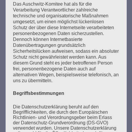
Beiträge
Das Auschwitz-Komitee hat als für die
Verarbeitung Verantwortlicher zahlreiche
technische und organisatorische Maßnahmen
umgesetzt, um einen möglichst lückenlosen
Der 8. Mai muss ein Feiertag werden. Arbeiten wir
Schutz der über diese Internetseite verarbeiteten
daran!
personenbezogenen Daten sicherzustellen.
Dennoch können Internetbasierte
Esther Bejarano - 3. Mai 2021
Datenübertragungen grundsätzlich
Sicherheitslücken aufweisen, sodass ein absoluter
Schutz nicht gewährleistet werden kann. Aus
diesem Grund steht es jeder betroffenen Person
frei, personenbezogene Daten auch auf
alternativen Wegen, beispielsweise telefonisch, an
uns zu übermitteln.
Begriffsbestimmungen
Die Datenschutzerklärung beruht auf den
SUCHEN
Begrifflichkeiten, die durch den Europäischen
NACH:
Richtlinien- und Verordnungsgeber beim Erlass
der Datenschutz-Grundverordnung (DS-GVO)
verwendet wurden. Unsere Datenschutzerklärung