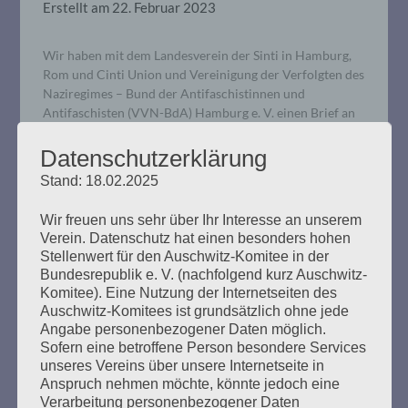
Erstellt am
22. Februar 2023
Wir haben mit dem Landesverein der Sinti in Hamburg,
Rom und Cinti Union und Vereinigung der Verfolgten des
Naziregimes – Bund der Antifaschistinnen und
Antifaschisten (VVN-BdA) Hamburg e. V. einen Brief an
Fraktionen der Hamburger Bürgerschaft gesendet, dass
neben dem Wort Antisemitismus auch das Wort
Datenschutzerklärung
Antiziganismus in die sogenannte Antifaklausel
Stand: 18.02.2025
aufgenommen wird.
Wir freuen uns sehr über Ihr Interesse an unserem
Verein. Datenschutz hat einen besonders hohen
mehr ...
Stellenwert für den Auschwitz-Komitee in der
Bundesrepublik e. V. (nachfolgend kurz Auschwitz-
Komitee). Eine Nutzung der Internetseiten des
Auschwitz-Komitees ist grundsätzlich ohne jede
Angabe personenbezogener Daten möglich.
Pressemitteilung: 16.
Sofern eine betroffene Person besondere Services
unseres Vereins über unsere Internetseite in
Generalversammlung des
Anspruch nehmen möchte, könnte jedoch eine
Internationalen Auschwitz Komitees
Verarbeitung personenbezogener Daten