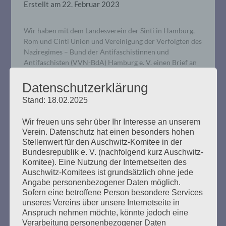
Erstellt am
22. Februar 2023
Wir haben mit dem Landesverein der Sinti in Hamburg,
Rom und Cinti Union und Vereinigung der Verfolgten des
Naziregimes – Bund der Antifaschistinnen und
Antifaschisten (VVN-BdA) Hamburg e. V. einen Brief an
Fraktionen der Hamburger Bürgerschaft gesendet, dass
neben dem Wort Antisemitismus auch das Wort
Datenschutzerklärung
Antiziganismus in die sogenannte Antifaklausel
Stand: 18.02.2025
aufgenommen wird.
Wir freuen uns sehr über Ihr Interesse an unserem
Verein. Datenschutz hat einen besonders hohen
mehr ...
Stellenwert für den Auschwitz-Komitee in der
Bundesrepublik e. V. (nachfolgend kurz Auschwitz-
Komitee). Eine Nutzung der Internetseiten des
Auschwitz-Komitees ist grundsätzlich ohne jede
Angabe personenbezogener Daten möglich.
Pressemitteilung: 16.
Sofern eine betroffene Person besondere Services
unseres Vereins über unsere Internetseite in
Generalversammlung des
Anspruch nehmen möchte, könnte jedoch eine
Internationalen Auschwitz Komitees
Verarbeitung personenbezogener Daten