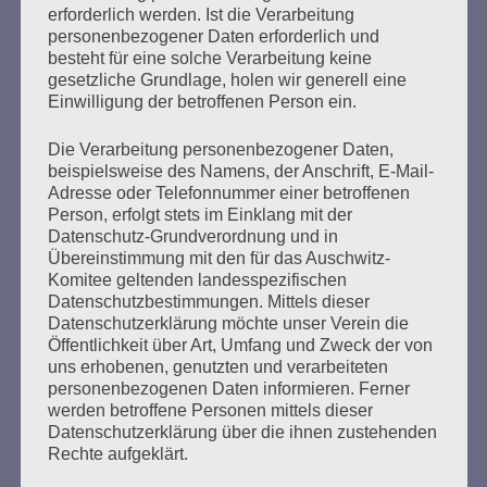
erforderlich werden. Ist die Verarbeitung
in Oswiecim/Auschwitz
personenbezogener Daten erforderlich und
besteht für eine solche Verarbeitung keine
Erstellt am
7. September 2022
gesetzliche Grundlage, holen wir generell eine
Einwilligung der betroffenen Person ein.
Im polnischen Oswiecim geht heute die – alle fünf Jahre
Die Verarbeitung personenbezogener Daten,
stattfindende – Generalversammlung des Internationalen
beispielsweise des Namens, der Anschrift, E-Mail-
Auschwitz Komitees zu Ende, zu der Auschwitz-
Adresse oder Telefonnummer einer betroffenen
Überlebende, Angehörige und Nachkommen von
Person, erfolgt stets im Einklang mit der
Überlebenden des Lagers und Repräsentanten von
Datenschutz-Grundverordnung und in
Auschwitz Stiftungen aus 11 Ländern angereist waren.
Übereinstimmung mit den für das Auschwitz-
Komitee geltenden landesspezifischen
Datenschutzbestimmungen. Mittels dieser
mehr ...
Datenschutzerklärung möchte unser Verein die
Öffentlichkeit über Art, Umfang und Zweck der von
uns erhobenen, genutzten und verarbeiteten
personenbezogenen Daten informieren. Ferner
werden betroffene Personen mittels dieser
Seitennummerierung
Datenschutzerklärung über die ihnen zustehenden
1
Weiter
Rechte aufgeklärt.
der