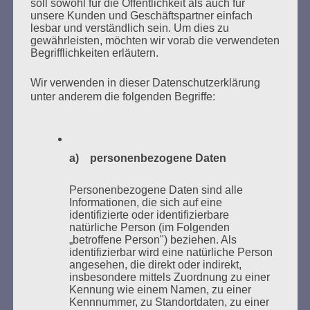
soll sowohl für die Öffentlichkeit als auch für
unsere Kunden und Geschäftspartner einfach
lesbar und verständlich sein. Um dies zu
MARATHONLESUNG AUS DEN
gewährleisten, möchten wir vorab die verwendeten
Begrifflichkeiten erläutern.
VERBRANNTEN BÜCHERN
Wir verwenden in dieser Datenschutzerklärung
unter anderem die folgenden Begriffe:
a) personenbezogene Daten
Donnerstag, 21. Mai 2026, 11 – 18 Uhr
Personenbezogene Daten sind alle
Zum 26. Mal gibt es eine Marathonlesung anlässlich
Informationen, die sich auf eine
identifizierte oder identifizierbare
des Gedenkens an die Verbrennung von Büchern am
natürliche Person (im Folgenden
Kaifu-Ufer – genau an dem Ort, wo im Mai 1933 NS-
„betroffene Person") beziehen. Als
Studentenorganisationen und Burschenschaftler
identifizierbar wird eine natürliche Person
angesehen, die direkt oder indirekt,
Bücher verbrannten.
insbesondere mittels Zuordnung zu einer
Kennung wie einem Namen, zu einer
Weitere Informationen:
lesezeichen-setzen.de
Kennnummer, zu Standortdaten, zu einer