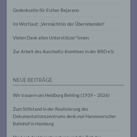
Profiling ist jede Art der automatisierten
Gedenkseite für Esther Bejarano
Verarbeitung personenbezogener Daten,
die darin besteht, dass diese
personenbezogenen Daten verwendet
Im Wortlaut: „Vermächtnis der Überlebenden“
werden, um bestimmte persönliche
Aspekte, die sich auf eine natürliche
Vielen Dank allen Unterstützer*Innen
Person beziehen, zu bewerten,
insbesondere, um Aspekte bezüglich
Arbeitsleistung, wirtschaftlicher Lage,
Zur Arbeit des Auschwitz-Komitees in der BRD e.V.
Gesundheit, persönlicher Vorlieben,
Interessen, Zuverlässigkeit, Verhalten,
Aufenthaltsort oder Ortswechsel dieser
natürlichen Person zu analysieren oder
vorherzusagen.
NEUE BEITRÄGE
Wir trauern um Heidburg Behling (1939 – 2026)
f) Pseudonymisierung
Zum Stillstand in der Realisierung des
Pseudonymisierung ist die Verarbeitung
Dokumentationszentrums denk.mal Hannoverscher
personenbezogener Daten in einer Weise,
auf welche die personenbezogenen Daten
Bahnhof in Hamburg
ohne Hinzuziehung zusätzlicher
Informationen nicht mehr einer