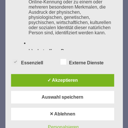
Online-Kennung oder zu einem oder
mehreren besonderen Merkmalen, die
Ausdruck der physischen,
physiologischen, genetischen,
psychischen, wirtschaftlichen, kulturellen
oder sozialen Identität dieser natürlichen
GEDENKEN UND ERINNERN BEGINNT IN
Person sind, identifiziert werden kann.
UNSERER NACHBARSCHAFT
b) betroffene Person
Essenziell
Externe Dienste
Betroffene Person ist jede identifizierte
oder identifizierbare natürliche Person,
deren personenbezogene Daten von dem
für die Verarbeitung Verantwortlichen
✓ Akzeptieren
verarbeitet werden.
Zum 13. Monat des Gedenkens in Hamburg-
Auswahl speichern
Eimsbüttel
c) Verarbeitung
Gedenken als Erinnerung für eine Zukunft, die ein
✕ Ablehnen
Verarbeitung ist jeder mit oder ohne Hilfe
Leben in Menschenwürde garantiert.
Steffi Wittenberg
automatisierter Verfahren ausgeführte
Vom 20. April bis 14. Juni 2026
Vorgang oder jede solche Vorgangsreihe
Personalsieren