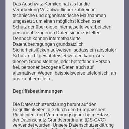
Beiträge
Das Auschwitz-Komitee hat als für die
Verarbeitung Verantwortlicher zahlreiche
technische und organisatorische Maßnahmen
umgesetzt, um einen möglichst lückenlosen
Ihr habt keine Schuld an dieser Zeit. Aber ihr macht
Schutz der über diese Internetseite verarbeiteten
euch schuldig, wenn ihr nichts über diese Zeit
personenbezogenen Daten sicherzustellen.
wissen wollt. Ihr müsst alles wissen, was damals
Dennoch können Internetbasierte
geschah. Und warum es geschah.
Datenübertragungen grundsätzlich
Sicherheitslücken aufweisen, sodass ein absoluter
Esther Bejarano
Schutz nicht gewährleistet werden kann. Aus
diesem Grund steht es jeder betroffenen Person
frei, personenbezogene Daten auch auf
alternativen Wegen, beispielsweise telefonisch, an
uns zu übermitteln.
Begriffsbestimmungen
Die Datenschutzerklärung beruht auf den
SUCHEN
Begrifflichkeiten, die durch den Europäischen
NACH:
Richtlinien- und Verordnungsgeber beim Erlass
der Datenschutz-Grundverordnung (DS-GVO)
verwendet wurden. Unsere Datenschutzerklärung