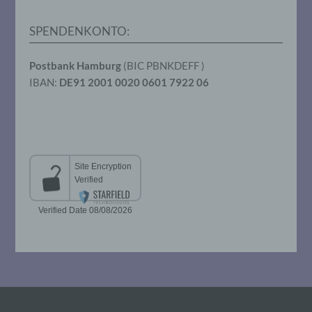
das Recht der Mitgliedstaaten vorgegeben,
so kann der Verantwortliche
SPENDENKONTO:
beziehungsweise können die bestimmten
Kriterien seiner Benennung nach dem
Unionsrecht oder dem Recht der
Postbank Hamburg
(BIC PBNKDEFF )
Mitgliedstaaten vorgesehen werden.
IBAN:
DE91 2001 0020 0601 7922 06
h) Auftragsverarbeiter
Auftragsverarbeiter ist eine natürliche oder
juristische Person, Behörde, Einrichtung
oder andere Stelle, die personenbezogene
Daten im Auftrag des Verantwortlichen
verarbeitet.
i) Empfänger
Empfänger ist eine natürliche oder
juristische Person, Behörde, Einrichtung
oder andere Stelle, der personenbezogene