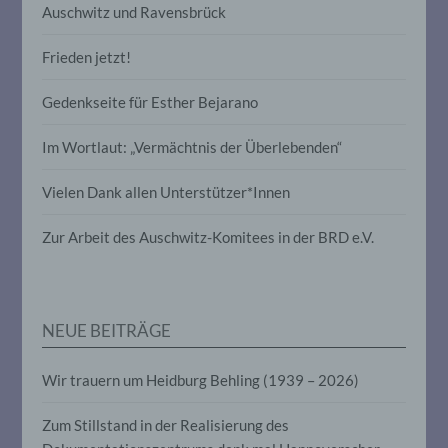
Auschwitz und Ravensbrück
Profiling ist jede Art der automatisierten
Frieden jetzt!
Verarbeitung personenbezogener Daten,
die darin besteht, dass diese
personenbezogenen Daten verwendet
Gedenkseite für Esther Bejarano
werden, um bestimmte persönliche
Aspekte, die sich auf eine natürliche
Im Wortlaut: „Vermächtnis der Überlebenden“
Person beziehen, zu bewerten,
insbesondere, um Aspekte bezüglich
Arbeitsleistung, wirtschaftlicher Lage,
Vielen Dank allen Unterstützer*Innen
Gesundheit, persönlicher Vorlieben,
Interessen, Zuverlässigkeit, Verhalten,
Zur Arbeit des Auschwitz-Komitees in der BRD e.V.
Aufenthaltsort oder Ortswechsel dieser
natürlichen Person zu analysieren oder
vorherzusagen.
NEUE BEITRÄGE
f) Pseudonymisierung
Wir trauern um Heidburg Behling (1939 – 2026)
Pseudonymisierung ist die Verarbeitung
personenbezogener Daten in einer Weise,
auf welche die personenbezogenen Daten
Zum Stillstand in der Realisierung des
ohne Hinzuziehung zusätzlicher