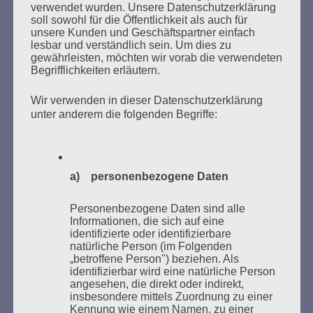
verwendet wurden. Unsere Datenschutzerklärung
NACH:
soll sowohl für die Öffentlichkeit als auch für
unsere Kunden und Geschäftspartner einfach
lesbar und verständlich sein. Um dies zu
gewährleisten, möchten wir vorab die verwendeten
Begrifflichkeiten erläutern.
MARATHONLESUNG AUS DEN
Wir verwenden in dieser Datenschutzerklärung
VERBRANNTEN BÜCHERN
unter anderem die folgenden Begriffe:
a) personenbezogene Daten
Personenbezogene Daten sind alle
Informationen, die sich auf eine
Donnerstag, 21. Mai 2026, 11 – 18 Uhr
identifizierte oder identifizierbare
natürliche Person (im Folgenden
Zum 26. Mal gibt es eine Marathonlesung anlässlich
„betroffene Person") beziehen. Als
des Gedenkens an die Verbrennung von Büchern am
identifizierbar wird eine natürliche Person
angesehen, die direkt oder indirekt,
Kaifu-Ufer – genau an dem Ort, wo im Mai 1933 NS-
insbesondere mittels Zuordnung zu einer
Studentenorganisationen und Burschenschaftler
Kennung wie einem Namen, zu einer