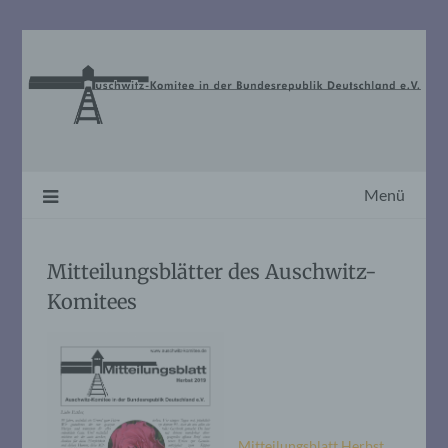
Skip
to
content
Menü
Mitteilungsblätter des Auschwitz-
Komitees
Mitteilungsblatt Herbst