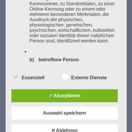
Bücher verbrannten.
Kennnummer, zu Standortdaten, zu einer
Online-Kennung oder zu einem oder
mehreren besonderen Merkmalen, die
Weitere Informationen:
lesezeichen-setzen.de
Ausdruck der physischen,
physiologischen, genetischen,
psychischen, wirtschaftlichen, kulturellen
oder sozialen Identität dieser natürlichen
Person sind, identifiziert werden kann.
GEDENKEN UND ERINNERN BEGINNT IN
UNSERER NACHBARSCHAFT
b) betroffene Person
Betroffene Person ist jede identifizierte
Essenziell
Externe Dienste
oder identifizierbare natürliche Person,
deren personenbezogene Daten von dem
für die Verarbeitung Verantwortlichen
verarbeitet werden.
✓ Akzeptieren
Auswahl speichern
c) Verarbeitung
Zum 13. Monat des Gedenkens in Hamburg-
Eimsbüttel
Verarbeitung ist jeder mit oder ohne Hilfe
✕ Ablehnen