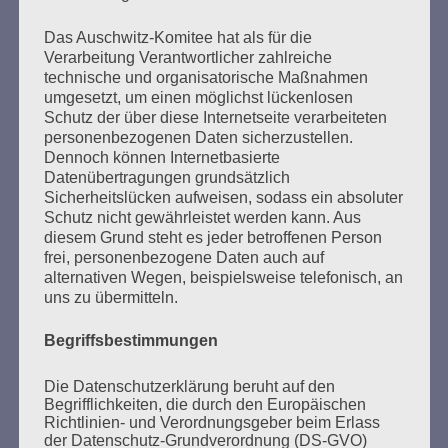
Mitteilungsblatt 2009 herunterladen
Das Auschwitz-Komitee hat als für die
Verarbeitung Verantwortlicher zahlreiche
technische und organisatorische Maßnahmen
umgesetzt, um einen möglichst lückenlosen
Schutz der über diese Internetseite verarbeiteten
personenbezogenen Daten sicherzustellen.
Solidarisch gegen den Hass. Wir sagen: Wir sind
Dennoch können Internetbasierte
nicht allein. Wir sind viele. Macht mit, denn wer
Datenübertragungen grundsätzlich
schweigt, stimmt zu! Wegsehen ändert nichts.
Sicherheitslücken aufweisen, sodass ein absoluter
Schaut hin – handelt!
Schutz nicht gewährleistet werden kann. Aus
diesem Grund steht es jeder betroffenen Person
Esther Bejarano - 5. Februar 2017
frei, personenbezogene Daten auch auf
alternativen Wegen, beispielsweise telefonisch, an
uns zu übermitteln.
Begriffsbestimmungen
Die Datenschutzerklärung beruht auf den
Begrifflichkeiten, die durch den Europäischen
Richtlinien- und Verordnungsgeber beim Erlass
SUCHEN
der Datenschutz-Grundverordnung (DS-GVO)