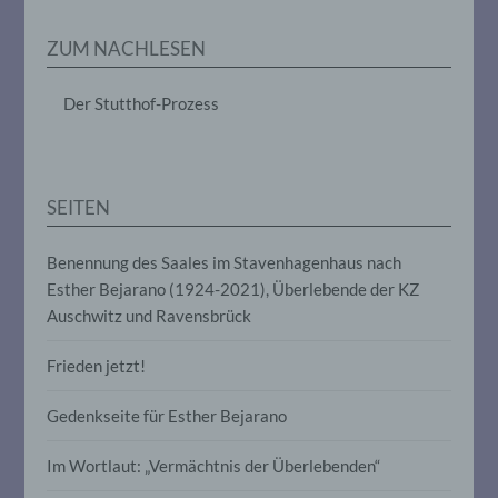
Erheben, das Erfassen, die Organisation,
das Ordnen, die Speicherung, die
ZUM NACHLESEN
Anpassung oder Veränderung, das
Auslesen, das Abfragen, die Verwendung,
die Offenlegung durch Übermittlung,
Der Stutthof-Prozess
Verbreitung oder eine andere Form der
Bereitstellung, den Abgleich oder die
Verknüpfung, die Einschränkung, das
Löschen oder die Vernichtung.
SEITEN
d) Einschränkung der Verarbeitung
Benennung des Saales im Stavenhagenhaus nach
Esther Bejarano (1924-2021), Überlebende der KZ
Einschränkung der Verarbeitung ist die
Markierung gespeicherter
Auschwitz und Ravensbrück
personenbezogener Daten mit dem Ziel,
ihre künftige Verarbeitung einzuschränken.
Frieden jetzt!
Gedenkseite für Esther Bejarano
e) Profiling
Im Wortlaut: „Vermächtnis der Überlebenden“
Profiling ist jede Art der automatisierten
Verarbeitung personenbezogener Daten,