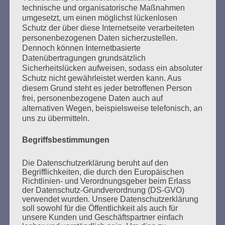
technische und organisatorische Maßnahmen
wissen wollt. Ihr müsst alles wissen, was damals
umgesetzt, um einen möglichst lückenlosen
geschah. Und warum es geschah.
Schutz der über diese Internetseite verarbeiteten
personenbezogenen Daten sicherzustellen.
Esther Bejarano
Dennoch können Internetbasierte
Datenübertragungen grundsätzlich
Sicherheitslücken aufweisen, sodass ein absoluter
Schutz nicht gewährleistet werden kann. Aus
diesem Grund steht es jeder betroffenen Person
frei, personenbezogene Daten auch auf
alternativen Wegen, beispielsweise telefonisch, an
uns zu übermitteln.
SUCHEN
Begriffsbestimmungen
NACH:
Die Datenschutzerklärung beruht auf den
Begrifflichkeiten, die durch den Europäischen
Richtlinien- und Verordnungsgeber beim Erlass
der Datenschutz-Grundverordnung (DS-GVO)
verwendet wurden. Unsere Datenschutzerklärung
MARATHONLESUNG AUS DEN
soll sowohl für die Öffentlichkeit als auch für
VERBRANNTEN BÜCHERN
unsere Kunden und Geschäftspartner einfach