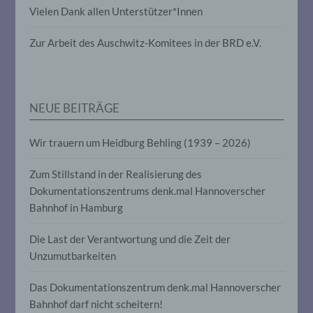
Vielen Dank allen Unterstützer*Innen
die darin besteht, dass diese
personenbezogenen Daten verwendet
werden, um bestimmte persönliche
Zur Arbeit des Auschwitz-Komitees in der BRD e.V.
Aspekte, die sich auf eine natürliche
Person beziehen, zu bewerten,
insbesondere, um Aspekte bezüglich
Arbeitsleistung, wirtschaftlicher Lage,
Gesundheit, persönlicher Vorlieben,
NEUE BEITRÄGE
Interessen, Zuverlässigkeit, Verhalten,
Aufenthaltsort oder Ortswechsel dieser
natürlichen Person zu analysieren oder
Wir trauern um Heidburg Behling (1939 – 2026)
vorherzusagen.
Zum Stillstand in der Realisierung des
Dokumentationszentrums denk.mal Hannoverscher
f) Pseudonymisierung
Bahnhof in Hamburg
Pseudonymisierung ist die Verarbeitung
Die Last der Verantwortung und die Zeit der
personenbezogener Daten in einer Weise,
auf welche die personenbezogenen Daten
Unzumutbarkeiten
ohne Hinzuziehung zusätzlicher
Informationen nicht mehr einer
Das Dokumentationszentrum denk.mal Hannoverscher
spezifischen betroffenen Person
zugeordnet werden können, sofern diese
Bahnhof darf nicht scheitern!