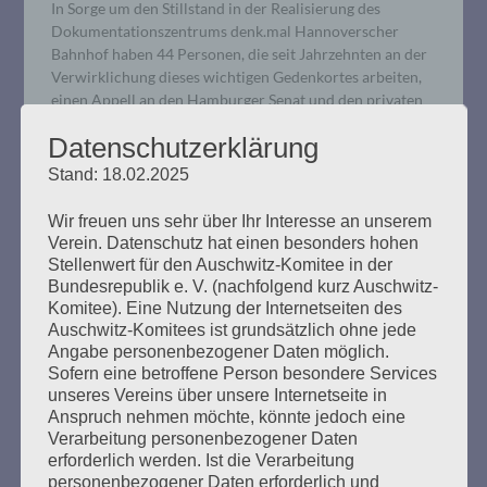
In Sorge um den Stillstand in der Realisierung des
Dokumentationszentrums denk.mal Hannoverscher
Bahnhof haben 44 Personen, die seit Jahrzehnten an der
Verwirklichung dieses wichtigen Gedenkortes arbeiten,
einen Appell an den Hamburger Senat und den privaten
Investor gerichtet.
Datenschutzerklärung
Stand: 18.02.2025
mehr ...
Wir freuen uns sehr über Ihr Interesse an unserem
Verein. Datenschutz hat einen besonders hohen
Stellenwert für den Auschwitz-Komitee in der
Bundesrepublik e. V. (nachfolgend kurz Auschwitz-
Komitee). Eine Nutzung der Internetseiten des
GEGEN DAS VERGESSEN: Das
Auschwitz-Komitees ist grundsätzlich ohne jede
Unbehagen an der
Angabe personenbezogener Daten möglich.
Sofern eine betroffene Person besondere Services
Erinnerungskultur. Die
unseres Vereins über unsere Internetseite in
Ausgegrenzten und die
Anspruch nehmen möchte, könnte jedoch eine
Verarbeitung personenbezogener Daten
Unerwünschten.
erforderlich werden. Ist die Verarbeitung
personenbezogener Daten erforderlich und