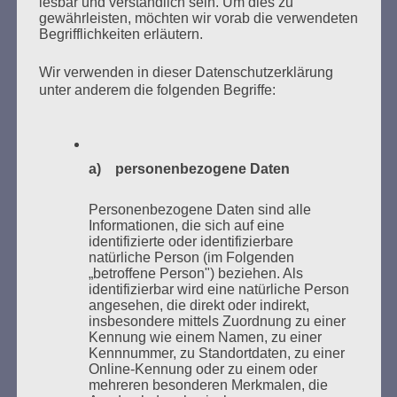
lesbar und verständlich sein. Um dies zu
gewährleisten, möchten wir vorab die verwendeten
Begrifflichkeiten erläutern.
Wir verwenden in dieser Datenschutzerklärung
unter anderem die folgenden Begriffe:
Donnerstag, 21. Mai 2026, 11 – 18 Uhr
Zum 26. Mal gibt es eine Marathonlesung anlässlich
a) personenbezogene Daten
des Gedenkens an die Verbrennung von Büchern am
Kaifu-Ufer – genau an dem Ort, wo im Mai 1933 NS-
Personenbezogene Daten sind alle
Studentenorganisationen und Burschenschaftler
Informationen, die sich auf eine
identifizierte oder identifizierbare
Bücher verbrannten.
natürliche Person (im Folgenden
„betroffene Person") beziehen. Als
Weitere Informationen:
lesezeichen-setzen.de
identifizierbar wird eine natürliche Person
angesehen, die direkt oder indirekt,
insbesondere mittels Zuordnung zu einer
Kennung wie einem Namen, zu einer
Kennnummer, zu Standortdaten, zu einer
Online-Kennung oder zu einem oder
mehreren besonderen Merkmalen, die
GEDENKEN UND ERINNERN BEGINNT IN