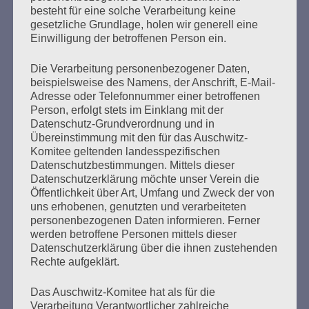
Erstellt am
13. Januar 2026
besteht für eine solche Verarbeitung keine
gesetzliche Grundlage, holen wir generell eine
Einwilligung der betroffenen Person ein.
Seit 39 Jahren lädt das Auschwitz-Komitee im Januar zu
Veranstaltungen ein, um an die Befreiung des
Die Verarbeitung personenbezogener Daten,
Konzentrations- und Vernichtungslagers Auschwitz zu
beispielsweise des Namens, der Anschrift, E-Mail-
erinnern.
Adresse oder Telefonnummer einer betroffenen
Person, erfolgt stets im Einklang mit der
mehr ...
Datenschutz-Grundverordnung und in
Übereinstimmung mit den für das Auschwitz-
Komitee geltenden landesspezifischen
Datenschutzbestimmungen. Mittels dieser
Datenschutzerklärung möchte unser Verein die
Seitennummerierung
Öffentlichkeit über Art, Umfang und Zweck der von
1
Weiter
uns erhobenen, genutzten und verarbeiteten
der
personenbezogenen Daten informieren. Ferner
werden betroffene Personen mittels dieser
Beiträge
Datenschutzerklärung über die ihnen zustehenden
Rechte aufgeklärt.
Ihr habt keine Schuld an dieser Zeit. Aber ihr macht
Das Auschwitz-Komitee hat als für die
Verarbeitung Verantwortlicher zahlreiche
euch schuldig, wenn ihr nichts über diese Zeit