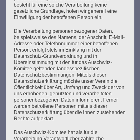
Erstellt am
13. Januar 2026
besteht für eine solche Verarbeitung keine
gesetzliche Grundlage, holen wir generell eine
Einwilligung der betroffenen Person ein.
Seit 39 Jahren lädt das Auschwitz-Komitee im Januar zu
Veranstaltungen ein, um an die Befreiung des
Die Verarbeitung personenbezogener Daten,
Konzentrations- und Vernichtungslagers Auschwitz zu
beispielsweise des Namens, der Anschrift, E-Mail-
erinnern.
Adresse oder Telefonnummer einer betroffenen
Person, erfolgt stets im Einklang mit der
mehr ...
Datenschutz-Grundverordnung und in
Übereinstimmung mit den für das Auschwitz-
Komitee geltenden landesspezifischen
Datenschutzbestimmungen. Mittels dieser
Datenschutzerklärung möchte unser Verein die
Seitennummerierung
Öffentlichkeit über Art, Umfang und Zweck der von
1
Weiter
uns erhobenen, genutzten und verarbeiteten
der
personenbezogenen Daten informieren. Ferner
werden betroffene Personen mittels dieser
Beiträge
Datenschutzerklärung über die ihnen zustehenden
Rechte aufgeklärt.
"Erinnern heißt handeln" bedeutet für mich, für uns,
Das Auschwitz-Komitee hat als für die
Verarbeitung Verantwortlicher zahlreiche
heute aktiv zu sein, uns mit den Verhältnissen