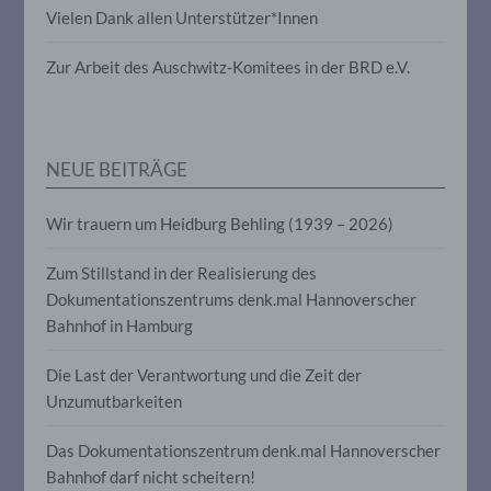
Vielen Dank allen Unterstützer*Innen
die darin besteht, dass diese
personenbezogenen Daten verwendet
werden, um bestimmte persönliche
Zur Arbeit des Auschwitz-Komitees in der BRD e.V.
Aspekte, die sich auf eine natürliche
Person beziehen, zu bewerten,
insbesondere, um Aspekte bezüglich
Arbeitsleistung, wirtschaftlicher Lage,
Gesundheit, persönlicher Vorlieben,
NEUE BEITRÄGE
Interessen, Zuverlässigkeit, Verhalten,
Aufenthaltsort oder Ortswechsel dieser
natürlichen Person zu analysieren oder
Wir trauern um Heidburg Behling (1939 – 2026)
vorherzusagen.
Zum Stillstand in der Realisierung des
Dokumentationszentrums denk.mal Hannoverscher
f) Pseudonymisierung
Bahnhof in Hamburg
Pseudonymisierung ist die Verarbeitung
Die Last der Verantwortung und die Zeit der
personenbezogener Daten in einer Weise,
auf welche die personenbezogenen Daten
Unzumutbarkeiten
ohne Hinzuziehung zusätzlicher
Informationen nicht mehr einer
Das Dokumentationszentrum denk.mal Hannoverscher
spezifischen betroffenen Person
zugeordnet werden können, sofern diese
Bahnhof darf nicht scheitern!