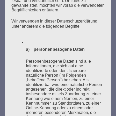
lesbar und verständlich sein. Um dies zu
gewährleisten, möchten wir vorab die verwendeten
Begrifflichkeiten erläutern.
Wir verwenden in dieser Datenschutzerklärung
unter anderem die folgenden Begriffe:
Donnerstag, 21. Mai 2026, 11 – 18 Uhr
Zum 26. Mal gibt es eine Marathonlesung anlässlich
a) personenbezogene Daten
des Gedenkens an die Verbrennung von Büchern am
Kaifu-Ufer – genau an dem Ort, wo im Mai 1933 NS-
Personenbezogene Daten sind alle
Studentenorganisationen und Burschenschaftler
Informationen, die sich auf eine
identifizierte oder identifizierbare
Bücher verbrannten.
natürliche Person (im Folgenden
„betroffene Person") beziehen. Als
Weitere Informationen:
lesezeichen-setzen.de
identifizierbar wird eine natürliche Person
angesehen, die direkt oder indirekt,
insbesondere mittels Zuordnung zu einer
Kennung wie einem Namen, zu einer
Kennnummer, zu Standortdaten, zu einer
Online-Kennung oder zu einem oder
mehreren besonderen Merkmalen, die
GEDENKEN UND ERINNERN BEGINNT IN