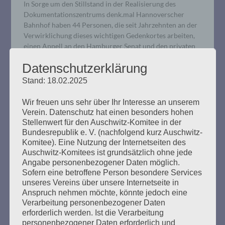
In Sorge um den Stillstand in der Realisierung des
Dokumentationszentrums denk.mal Hannoverscher
Bahnhof haben 44 Personen, die seit Jahrzehnten an der
Verwirklichung dieses wichtigen Gedenkortes arbeiten,
einen Appell an den Hamburger Senat und den privaten
Investor gerichtet.
Datenschutzerklärung
Stand: 18.02.2025
mehr ...
Wir freuen uns sehr über Ihr Interesse an unserem
Verein. Datenschutz hat einen besonders hohen
Stellenwert für den Auschwitz-Komitee in der
Bundesrepublik e. V. (nachfolgend kurz Auschwitz-
Komitee). Eine Nutzung der Internetseiten des
GEGEN DAS VERGESSEN: Das
Auschwitz-Komitees ist grundsätzlich ohne jede
Unbehagen an der
Angabe personenbezogener Daten möglich.
Sofern eine betroffene Person besondere Services
Erinnerungskultur. Die
unseres Vereins über unsere Internetseite in
Ausgegrenzten und die
Anspruch nehmen möchte, könnte jedoch eine
Verarbeitung personenbezogener Daten
Unerwünschten.
erforderlich werden. Ist die Verarbeitung
personenbezogener Daten erforderlich und