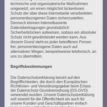
technische und organisatorische Maßnahmen
auseinanderzusetzen, bevor es wieder zu spät ist
umgesetzt, um einen möglichst lückenlosen
für eine Gegenwehr gegen rechts.
Schutz der über diese Internetseite verarbeiteten
personenbezogenen Daten sicherzustellen.
Esther Bejarano - 3. Januar 2019
Dennoch können Internetbasierte
Datenübertragungen grundsätzlich
Sicherheitslücken aufweisen, sodass ein absoluter
Schutz nicht gewährleistet werden kann. Aus
diesem Grund steht es jeder betroffenen Person
frei, personenbezogene Daten auch auf
alternativen Wegen, beispielsweise telefonisch, an
uns zu übermitteln.
SUCHEN
Begriffsbestimmungen
NACH:
Die Datenschutzerklärung beruht auf den
Begrifflichkeiten, die durch den Europäischen
Richtlinien- und Verordnungsgeber beim Erlass
der Datenschutz-Grundverordnung (DS-GVO)
verwendet wurden. Unsere Datenschutzerklärung
MARATHONLESUNG AUS DEN
soll sowohl für die Öffentlichkeit als auch für
VERBRANNTEN BÜCHERN
unsere Kunden und Geschäftspartner einfach