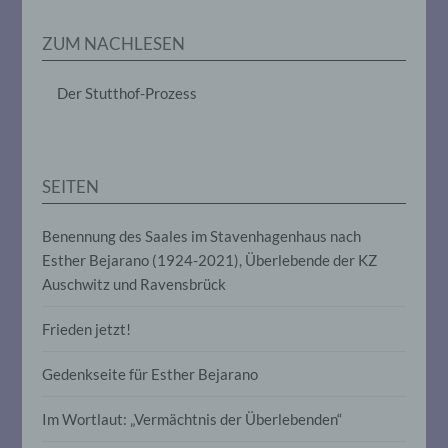
Erheben, das Erfassen, die Organisation,
das Ordnen, die Speicherung, die
ZUM NACHLESEN
Anpassung oder Veränderung, das
Auslesen, das Abfragen, die Verwendung,
die Offenlegung durch Übermittlung,
Der Stutthof-Prozess
Verbreitung oder eine andere Form der
Bereitstellung, den Abgleich oder die
Verknüpfung, die Einschränkung, das
Löschen oder die Vernichtung.
SEITEN
d) Einschränkung der Verarbeitung
Benennung des Saales im Stavenhagenhaus nach
Esther Bejarano (1924-2021), Überlebende der KZ
Einschränkung der Verarbeitung ist die
Markierung gespeicherter
Auschwitz und Ravensbrück
personenbezogener Daten mit dem Ziel,
ihre künftige Verarbeitung einzuschränken.
Frieden jetzt!
Gedenkseite für Esther Bejarano
e) Profiling
Im Wortlaut: „Vermächtnis der Überlebenden“
Profiling ist jede Art der automatisierten
Verarbeitung personenbezogener Daten,