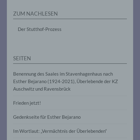
Erheben, das Erfassen, die Organisation,
das Ordnen, die Speicherung, die
ZUM NACHLESEN
Anpassung oder Veränderung, das
Auslesen, das Abfragen, die Verwendung,
die Offenlegung durch Übermittlung,
Der Stutthof-Prozess
Verbreitung oder eine andere Form der
Bereitstellung, den Abgleich oder die
Verknüpfung, die Einschränkung, das
Löschen oder die Vernichtung.
SEITEN
d) Einschränkung der Verarbeitung
Benennung des Saales im Stavenhagenhaus nach
Esther Bejarano (1924-2021), Überlebende der KZ
Einschränkung der Verarbeitung ist die
Markierung gespeicherter
Auschwitz und Ravensbrück
personenbezogener Daten mit dem Ziel,
ihre künftige Verarbeitung einzuschränken.
Frieden jetzt!
Gedenkseite für Esther Bejarano
e) Profiling
Im Wortlaut: „Vermächtnis der Überlebenden“
Profiling ist jede Art der automatisierten
Verarbeitung personenbezogener Daten,