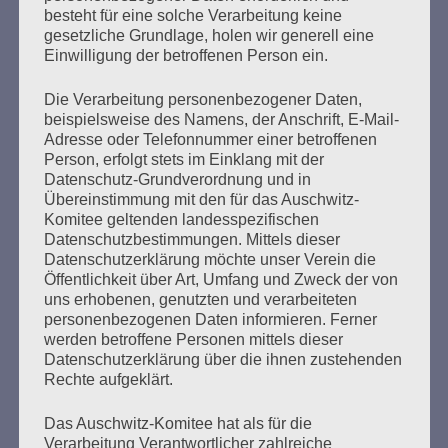
Erstellt am
13. Januar 2026
besteht für eine solche Verarbeitung keine
gesetzliche Grundlage, holen wir generell eine
Einwilligung der betroffenen Person ein.
Seit 39 Jahren lädt das Auschwitz-Komitee im Januar zu
Veranstaltungen ein, um an die Befreiung des
Die Verarbeitung personenbezogener Daten,
Konzentrations- und Vernichtungslagers Auschwitz zu
beispielsweise des Namens, der Anschrift, E-Mail-
erinnern.
Adresse oder Telefonnummer einer betroffenen
Person, erfolgt stets im Einklang mit der
mehr ...
Datenschutz-Grundverordnung und in
Übereinstimmung mit den für das Auschwitz-
Komitee geltenden landesspezifischen
Datenschutzbestimmungen. Mittels dieser
Datenschutzerklärung möchte unser Verein die
Seitennummerierung
Öffentlichkeit über Art, Umfang und Zweck der von
1
Weiter
uns erhobenen, genutzten und verarbeiteten
der
personenbezogenen Daten informieren. Ferner
werden betroffene Personen mittels dieser
Beiträge
Datenschutzerklärung über die ihnen zustehenden
Rechte aufgeklärt.
Am 8. Mai wäre dann Gelegenheit, über die großen
Das Auschwitz-Komitee hat als für die
Verarbeitung Verantwortlicher zahlreiche
Hoffnungen der Menschheit nachzudenken: über