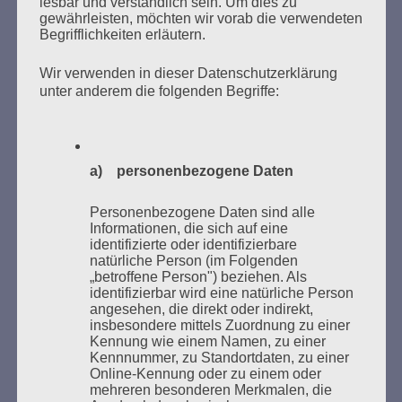
lesbar und verständlich sein. Um dies zu
gewährleisten, möchten wir vorab die verwendeten
Begrifflichkeiten erläutern.
Wir verwenden in dieser Datenschutzerklärung
unter anderem die folgenden Begriffe:
Donnerstag, 21. Mai 2026, 11 – 18 Uhr
Zum 26. Mal gibt es eine Marathonlesung anlässlich
a) personenbezogene Daten
des Gedenkens an die Verbrennung von Büchern am
Kaifu-Ufer – genau an dem Ort, wo im Mai 1933 NS-
Personenbezogene Daten sind alle
Studentenorganisationen und Burschenschaftler
Informationen, die sich auf eine
identifizierte oder identifizierbare
Bücher verbrannten.
natürliche Person (im Folgenden
„betroffene Person") beziehen. Als
Weitere Informationen:
lesezeichen-setzen.de
identifizierbar wird eine natürliche Person
angesehen, die direkt oder indirekt,
insbesondere mittels Zuordnung zu einer
Kennung wie einem Namen, zu einer
Kennnummer, zu Standortdaten, zu einer
Online-Kennung oder zu einem oder
mehreren besonderen Merkmalen, die
GEDENKEN UND ERINNERN BEGINNT IN