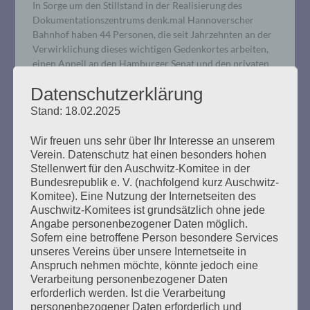
In Sorge um den Stillstand in der Realisierung des
Dokumentationszentrums denk.mal Hannoverscher
Bahnhof haben 44 Personen, die seit Jahrzehnten an der
Verwirklichung dieses wichtigen Gedenkortes arbeiten,
einen Appell an den Hamburger Senat und den privaten
Investor gerichtet.
Datenschutzerklärung
Stand: 18.02.2025
mehr ...
Wir freuen uns sehr über Ihr Interesse an unserem
Verein. Datenschutz hat einen besonders hohen
Stellenwert für den Auschwitz-Komitee in der
Bundesrepublik e. V. (nachfolgend kurz Auschwitz-
Komitee). Eine Nutzung der Internetseiten des
GEGEN DAS VERGESSEN: Das
Auschwitz-Komitees ist grundsätzlich ohne jede
Unbehagen an der
Angabe personenbezogener Daten möglich.
Sofern eine betroffene Person besondere Services
Erinnerungskultur. Die
unseres Vereins über unsere Internetseite in
Ausgegrenzten und die
Anspruch nehmen möchte, könnte jedoch eine
Verarbeitung personenbezogener Daten
Unerwünschten.
erforderlich werden. Ist die Verarbeitung
personenbezogener Daten erforderlich und