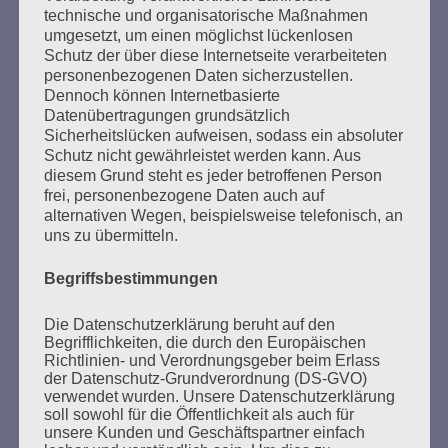
technische und organisatorische Maßnahmen
Freiheit, Gleichheit, Brüderlichkeit – und
umgesetzt, um einen möglichst lückenlosen
Schwesterlichkeit.
Schutz der über diese Internetseite verarbeiteten
personenbezogenen Daten sicherzustellen.
Esther Bejarano - 26. Januar 2020
Dennoch können Internetbasierte
Datenübertragungen grundsätzlich
Sicherheitslücken aufweisen, sodass ein absoluter
Schutz nicht gewährleistet werden kann. Aus
diesem Grund steht es jeder betroffenen Person
frei, personenbezogene Daten auch auf
alternativen Wegen, beispielsweise telefonisch, an
uns zu übermitteln.
SUCHEN
Begriffsbestimmungen
NACH:
Die Datenschutzerklärung beruht auf den
Begrifflichkeiten, die durch den Europäischen
Richtlinien- und Verordnungsgeber beim Erlass
der Datenschutz-Grundverordnung (DS-GVO)
verwendet wurden. Unsere Datenschutzerklärung
MARATHONLESUNG AUS DEN
soll sowohl für die Öffentlichkeit als auch für
VERBRANNTEN BÜCHERN
unsere Kunden und Geschäftspartner einfach