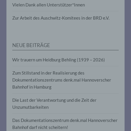
Vielen Dank allen Unterstützer*Innen
die darin besteht, dass diese
personenbezogenen Daten verwendet
werden, um bestimmte persönliche
Zur Arbeit des Auschwitz-Komitees in der BRD e.V.
Aspekte, die sich auf eine natürliche
Person beziehen, zu bewerten,
insbesondere, um Aspekte bezüglich
Arbeitsleistung, wirtschaftlicher Lage,
Gesundheit, persönlicher Vorlieben,
NEUE BEITRÄGE
Interessen, Zuverlässigkeit, Verhalten,
Aufenthaltsort oder Ortswechsel dieser
natürlichen Person zu analysieren oder
Wir trauern um Heidburg Behling (1939 – 2026)
vorherzusagen.
Zum Stillstand in der Realisierung des
Dokumentationszentrums denk.mal Hannoverscher
f) Pseudonymisierung
Bahnhof in Hamburg
Pseudonymisierung ist die Verarbeitung
Die Last der Verantwortung und die Zeit der
personenbezogener Daten in einer Weise,
auf welche die personenbezogenen Daten
Unzumutbarkeiten
ohne Hinzuziehung zusätzlicher
Informationen nicht mehr einer
Das Dokumentationszentrum denk.mal Hannoverscher
spezifischen betroffenen Person
zugeordnet werden können, sofern diese
Bahnhof darf nicht scheitern!