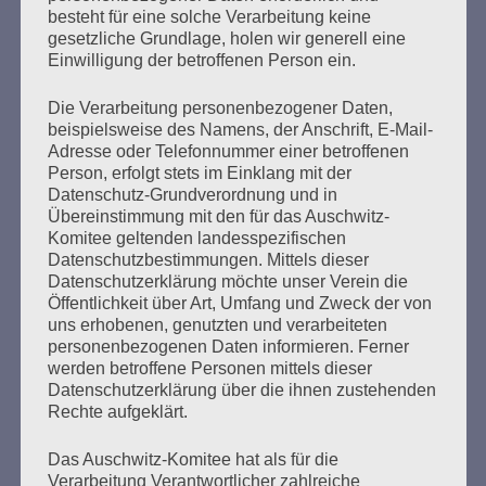
Erstellt am
13. Januar 2026
besteht für eine solche Verarbeitung keine
gesetzliche Grundlage, holen wir generell eine
Einwilligung der betroffenen Person ein.
Seit 39 Jahren lädt das Auschwitz-Komitee im Januar zu
Veranstaltungen ein, um an die Befreiung des
Die Verarbeitung personenbezogener Daten,
Konzentrations- und Vernichtungslagers Auschwitz zu
beispielsweise des Namens, der Anschrift, E-Mail-
erinnern.
Adresse oder Telefonnummer einer betroffenen
Person, erfolgt stets im Einklang mit der
mehr ...
Datenschutz-Grundverordnung und in
Übereinstimmung mit den für das Auschwitz-
Komitee geltenden landesspezifischen
Datenschutzbestimmungen. Mittels dieser
Datenschutzerklärung möchte unser Verein die
Seitennummerierung
Öffentlichkeit über Art, Umfang und Zweck der von
1
Weiter
uns erhobenen, genutzten und verarbeiteten
der
personenbezogenen Daten informieren. Ferner
werden betroffene Personen mittels dieser
Beiträge
Datenschutzerklärung über die ihnen zustehenden
Rechte aufgeklärt.
Um den Antisemitismus zu stoppen, müssen wir
Das Auschwitz-Komitee hat als für die
Verarbeitung Verantwortlicher zahlreiche
neue Wege gehen und immer und immer wieder