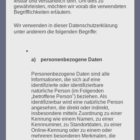
lesbar und verständlich sein. Um dies zu
gewährleisten, möchten wir vorab die verwendeten
Begrifflichkeiten erläutern.
Wir verwenden in dieser Datenschutzerklärung
unter anderem die folgenden Begriffe:
Donnerstag, 21. Mai 2026, 11 – 18 Uhr
Zum 26. Mal gibt es eine Marathonlesung anlässlich
a) personenbezogene Daten
des Gedenkens an die Verbrennung von Büchern am
Kaifu-Ufer – genau an dem Ort, wo im Mai 1933 NS-
Personenbezogene Daten sind alle
Studentenorganisationen und Burschenschaftler
Informationen, die sich auf eine
identifizierte oder identifizierbare
Bücher verbrannten.
natürliche Person (im Folgenden
„betroffene Person") beziehen. Als
Weitere Informationen:
lesezeichen-setzen.de
identifizierbar wird eine natürliche Person
angesehen, die direkt oder indirekt,
insbesondere mittels Zuordnung zu einer
Kennung wie einem Namen, zu einer
Kennnummer, zu Standortdaten, zu einer
Online-Kennung oder zu einem oder
mehreren besonderen Merkmalen, die
GEDENKEN UND ERINNERN BEGINNT IN