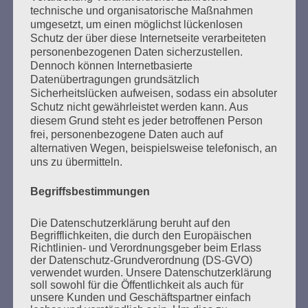
technische und organisatorische Maßnahmen
miteinander reden, über alles nachdenken und
umgesetzt, um einen möglichst lückenlosen
richtig miteinander reden über das, was wir
Schutz der über diese Internetseite verarbeiteten
erreichen wollen.
personenbezogenen Daten sicherzustellen.
Dennoch können Internetbasierte
Peggy Parnass - 10. Januar 2021
Datenübertragungen grundsätzlich
Sicherheitslücken aufweisen, sodass ein absoluter
Schutz nicht gewährleistet werden kann. Aus
diesem Grund steht es jeder betroffenen Person
frei, personenbezogene Daten auch auf
alternativen Wegen, beispielsweise telefonisch, an
uns zu übermitteln.
SUCHEN
Begriffsbestimmungen
NACH:
Die Datenschutzerklärung beruht auf den
Begrifflichkeiten, die durch den Europäischen
Richtlinien- und Verordnungsgeber beim Erlass
der Datenschutz-Grundverordnung (DS-GVO)
verwendet wurden. Unsere Datenschutzerklärung
MARATHONLESUNG AUS DEN
soll sowohl für die Öffentlichkeit als auch für
VERBRANNTEN BÜCHERN
unsere Kunden und Geschäftspartner einfach