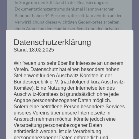
In Sorge um den Stillstand in der Realisierung des
Dokumentationszentrums denk.mal Hannoverscher
Bahnhof haben 44 Personen, die seit Jahrzehnten an der
Verwirklichung dieses wichtigen Gedenkortes arbeiten,
einen Appell an den Hamburger Senat und den privaten
Investor gerichtet.
Datenschutzerklärung
Stand: 18.02.2025
mehr ...
Wir freuen uns sehr über Ihr Interesse an unserem
Verein. Datenschutz hat einen besonders hohen
Stellenwert für den Auschwitz-Komitee in der
Bundesrepublik e. V. (nachfolgend kurz Auschwitz-
Komitee). Eine Nutzung der Internetseiten des
GEGEN DAS VERGESSEN: Das
Auschwitz-Komitees ist grundsätzlich ohne jede
Unbehagen an der
Angabe personenbezogener Daten möglich.
Sofern eine betroffene Person besondere Services
Erinnerungskultur. Die
unseres Vereins über unsere Internetseite in
Ausgegrenzten und die
Anspruch nehmen möchte, könnte jedoch eine
Verarbeitung personenbezogener Daten
Unerwünschten.
erforderlich werden. Ist die Verarbeitung
personenbezogener Daten erforderlich und