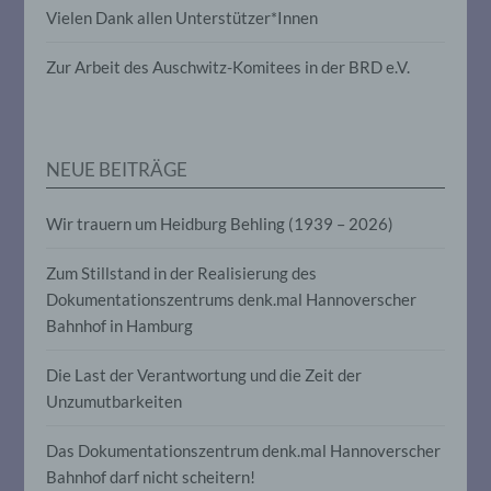
Vielen Dank allen Unterstützer*Innen
die darin besteht, dass diese
personenbezogenen Daten verwendet
werden, um bestimmte persönliche
Zur Arbeit des Auschwitz-Komitees in der BRD e.V.
Aspekte, die sich auf eine natürliche
Person beziehen, zu bewerten,
insbesondere, um Aspekte bezüglich
Arbeitsleistung, wirtschaftlicher Lage,
Gesundheit, persönlicher Vorlieben,
NEUE BEITRÄGE
Interessen, Zuverlässigkeit, Verhalten,
Aufenthaltsort oder Ortswechsel dieser
natürlichen Person zu analysieren oder
Wir trauern um Heidburg Behling (1939 – 2026)
vorherzusagen.
Zum Stillstand in der Realisierung des
Dokumentationszentrums denk.mal Hannoverscher
f) Pseudonymisierung
Bahnhof in Hamburg
Pseudonymisierung ist die Verarbeitung
Die Last der Verantwortung und die Zeit der
personenbezogener Daten in einer Weise,
auf welche die personenbezogenen Daten
Unzumutbarkeiten
ohne Hinzuziehung zusätzlicher
Informationen nicht mehr einer
Das Dokumentationszentrum denk.mal Hannoverscher
spezifischen betroffenen Person
zugeordnet werden können, sofern diese
Bahnhof darf nicht scheitern!