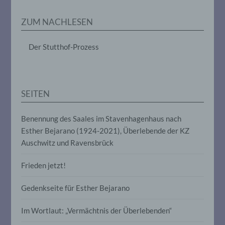
Erheben, das Erfassen, die Organisation,
das Ordnen, die Speicherung, die
ZUM NACHLESEN
Anpassung oder Veränderung, das
Auslesen, das Abfragen, die Verwendung,
die Offenlegung durch Übermittlung,
Der Stutthof-Prozess
Verbreitung oder eine andere Form der
Bereitstellung, den Abgleich oder die
Verknüpfung, die Einschränkung, das
Löschen oder die Vernichtung.
SEITEN
d) Einschränkung der Verarbeitung
Benennung des Saales im Stavenhagenhaus nach
Esther Bejarano (1924-2021), Überlebende der KZ
Einschränkung der Verarbeitung ist die
Markierung gespeicherter
Auschwitz und Ravensbrück
personenbezogener Daten mit dem Ziel,
ihre künftige Verarbeitung einzuschränken.
Frieden jetzt!
Gedenkseite für Esther Bejarano
e) Profiling
Im Wortlaut: „Vermächtnis der Überlebenden“
Profiling ist jede Art der automatisierten
Verarbeitung personenbezogener Daten,