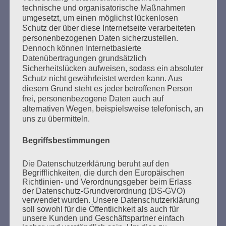
technische und organisatorische Maßnahmen
umgesetzt, um einen möglichst lückenlosen
Esther Bejarano - 3. Mai 2021
Schutz der über diese Internetseite verarbeiteten
personenbezogenen Daten sicherzustellen.
Dennoch können Internetbasierte
Datenübertragungen grundsätzlich
Sicherheitslücken aufweisen, sodass ein absoluter
Schutz nicht gewährleistet werden kann. Aus
diesem Grund steht es jeder betroffenen Person
frei, personenbezogene Daten auch auf
alternativen Wegen, beispielsweise telefonisch, an
uns zu übermitteln.
SUCHEN
Begriffsbestimmungen
NACH:
Die Datenschutzerklärung beruht auf den
Begrifflichkeiten, die durch den Europäischen
Richtlinien- und Verordnungsgeber beim Erlass
der Datenschutz-Grundverordnung (DS-GVO)
verwendet wurden. Unsere Datenschutzerklärung
MARATHONLESUNG AUS DEN
soll sowohl für die Öffentlichkeit als auch für
VERBRANNTEN BÜCHERN
unsere Kunden und Geschäftspartner einfach