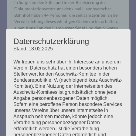
In Sorge um den Stillstand in der Realisierung des
Dokumentationszentrums denk.mal Hannoverscher
Bahnhof haben 44 Personen, die seit Jahrzehnten an der
Verwirklichung dieses wichtigen Gedenkortes arbeiten,
einen Appell an den Hamburger Senat und den privaten
Investor gerichtet.
Datenschutzerklärung
Stand: 18.02.2025
mehr ...
Wir freuen uns sehr über Ihr Interesse an unserem
Verein. Datenschutz hat einen besonders hohen
Stellenwert für den Auschwitz-Komitee in der
Bundesrepublik e. V. (nachfolgend kurz Auschwitz-
Komitee). Eine Nutzung der Internetseiten des
GEGEN DAS VERGESSEN: Das
Auschwitz-Komitees ist grundsätzlich ohne jede
Unbehagen an der
Angabe personenbezogener Daten möglich.
Sofern eine betroffene Person besondere Services
Erinnerungskultur. Die
unseres Vereins über unsere Internetseite in
Ausgegrenzten und die
Anspruch nehmen möchte, könnte jedoch eine
Verarbeitung personenbezogener Daten
Unerwünschten.
erforderlich werden. Ist die Verarbeitung
personenbezogener Daten erforderlich und