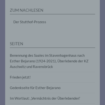
Erheben, das Erfassen, die Organisation,
das Ordnen, die Speicherung, die
ZUM NACHLESEN
Anpassung oder Veränderung, das
Auslesen, das Abfragen, die Verwendung,
die Offenlegung durch Übermittlung,
Der Stutthof-Prozess
Verbreitung oder eine andere Form der
Bereitstellung, den Abgleich oder die
Verknüpfung, die Einschränkung, das
Löschen oder die Vernichtung.
SEITEN
d) Einschränkung der Verarbeitung
Benennung des Saales im Stavenhagenhaus nach
Esther Bejarano (1924-2021), Überlebende der KZ
Einschränkung der Verarbeitung ist die
Markierung gespeicherter
Auschwitz und Ravensbrück
personenbezogener Daten mit dem Ziel,
ihre künftige Verarbeitung einzuschränken.
Frieden jetzt!
Gedenkseite für Esther Bejarano
e) Profiling
Im Wortlaut: „Vermächtnis der Überlebenden“
Profiling ist jede Art der automatisierten
Verarbeitung personenbezogener Daten,