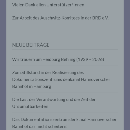
Vielen Dank allen Unterstützer*Innen
die darin besteht, dass diese
personenbezogenen Daten verwendet
werden, um bestimmte persönliche
Zur Arbeit des Auschwitz-Komitees in der BRD e.V.
Aspekte, die sich auf eine natürliche
Person beziehen, zu bewerten,
insbesondere, um Aspekte bezüglich
Arbeitsleistung, wirtschaftlicher Lage,
Gesundheit, persönlicher Vorlieben,
NEUE BEITRÄGE
Interessen, Zuverlässigkeit, Verhalten,
Aufenthaltsort oder Ortswechsel dieser
natürlichen Person zu analysieren oder
Wir trauern um Heidburg Behling (1939 – 2026)
vorherzusagen.
Zum Stillstand in der Realisierung des
Dokumentationszentrums denk.mal Hannoverscher
f) Pseudonymisierung
Bahnhof in Hamburg
Pseudonymisierung ist die Verarbeitung
Die Last der Verantwortung und die Zeit der
personenbezogener Daten in einer Weise,
auf welche die personenbezogenen Daten
Unzumutbarkeiten
ohne Hinzuziehung zusätzlicher
Informationen nicht mehr einer
Das Dokumentationszentrum denk.mal Hannoverscher
spezifischen betroffenen Person
zugeordnet werden können, sofern diese
Bahnhof darf nicht scheitern!