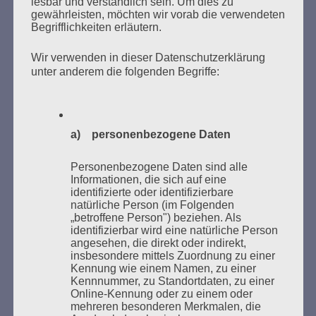
lesbar und verständlich sein. Um dies zu
gewährleisten, möchten wir vorab die verwendeten
Begrifflichkeiten erläutern.
Wir verwenden in dieser Datenschutzerklärung
unter anderem die folgenden Begriffe:
Donnerstag, 21. Mai 2026, 11 – 18 Uhr
Zum 26. Mal gibt es eine Marathonlesung anlässlich
a) personenbezogene Daten
des Gedenkens an die Verbrennung von Büchern am
Kaifu-Ufer – genau an dem Ort, wo im Mai 1933 NS-
Personenbezogene Daten sind alle
Studentenorganisationen und Burschenschaftler
Informationen, die sich auf eine
identifizierte oder identifizierbare
Bücher verbrannten.
natürliche Person (im Folgenden
„betroffene Person") beziehen. Als
Weitere Informationen:
lesezeichen-setzen.de
identifizierbar wird eine natürliche Person
angesehen, die direkt oder indirekt,
insbesondere mittels Zuordnung zu einer
Kennung wie einem Namen, zu einer
Kennnummer, zu Standortdaten, zu einer
Online-Kennung oder zu einem oder
mehreren besonderen Merkmalen, die
GEDENKEN UND ERINNERN BEGINNT IN