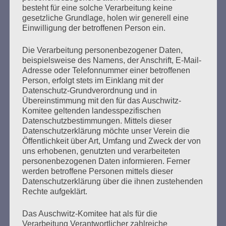
Erstellt am
13. Januar 2026
besteht für eine solche Verarbeitung keine
gesetzliche Grundlage, holen wir generell eine
Einwilligung der betroffenen Person ein.
Seit 39 Jahren lädt das Auschwitz-Komitee im Januar zu
Veranstaltungen ein, um an die Befreiung des
Die Verarbeitung personenbezogener Daten,
Konzentrations- und Vernichtungslagers Auschwitz zu
beispielsweise des Namens, der Anschrift, E-Mail-
erinnern.
Adresse oder Telefonnummer einer betroffenen
Person, erfolgt stets im Einklang mit der
mehr ...
Datenschutz-Grundverordnung und in
Übereinstimmung mit den für das Auschwitz-
Komitee geltenden landesspezifischen
Datenschutzbestimmungen. Mittels dieser
Datenschutzerklärung möchte unser Verein die
Seitennummerierung
Öffentlichkeit über Art, Umfang und Zweck der von
1
Weiter
uns erhobenen, genutzten und verarbeiteten
der
personenbezogenen Daten informieren. Ferner
werden betroffene Personen mittels dieser
Beiträge
Datenschutzerklärung über die ihnen zustehenden
Rechte aufgeklärt.
Der 8. Mai muss ein Feiertag werden. Arbeiten wir
Das Auschwitz-Komitee hat als für die
Verarbeitung Verantwortlicher zahlreiche
daran!