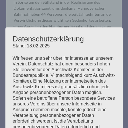
In Sorge um den Stillstand in der Realisierung des
Dokumentationszentrums denk.mal Hannoverscher
Bahnhof haben 44 Personen, die seit Jahrzehnten an der
Verwirklichung dieses wichtigen Gedenkortes arbeiten,
einen Appell an den Hamburger Senat und den privaten
Investor gerichtet.
Datenschutzerklärung
Stand: 18.02.2025
mehr ...
Wir freuen uns sehr über Ihr Interesse an unserem
Verein. Datenschutz hat einen besonders hohen
Stellenwert für den Auschwitz-Komitee in der
Bundesrepublik e. V. (nachfolgend kurz Auschwitz-
Komitee). Eine Nutzung der Internetseiten des
GEGEN DAS VERGESSEN: Das
Auschwitz-Komitees ist grundsätzlich ohne jede
Unbehagen an der
Angabe personenbezogener Daten möglich.
Sofern eine betroffene Person besondere Services
Erinnerungskultur. Die
unseres Vereins über unsere Internetseite in
Ausgegrenzten und die
Anspruch nehmen möchte, könnte jedoch eine
Verarbeitung personenbezogener Daten
Unerwünschten.
erforderlich werden. Ist die Verarbeitung
personenbezogener Daten erforderlich und