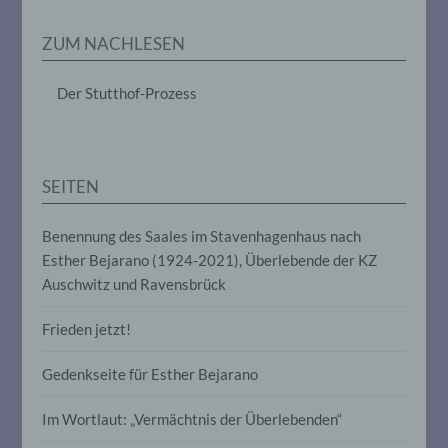
Erheben, das Erfassen, die Organisation,
das Ordnen, die Speicherung, die
ZUM NACHLESEN
Anpassung oder Veränderung, das
Auslesen, das Abfragen, die Verwendung,
die Offenlegung durch Übermittlung,
Der Stutthof-Prozess
Verbreitung oder eine andere Form der
Bereitstellung, den Abgleich oder die
Verknüpfung, die Einschränkung, das
Löschen oder die Vernichtung.
SEITEN
d) Einschränkung der Verarbeitung
Benennung des Saales im Stavenhagenhaus nach
Esther Bejarano (1924-2021), Überlebende der KZ
Einschränkung der Verarbeitung ist die
Markierung gespeicherter
Auschwitz und Ravensbrück
personenbezogener Daten mit dem Ziel,
ihre künftige Verarbeitung einzuschränken.
Frieden jetzt!
Gedenkseite für Esther Bejarano
e) Profiling
Im Wortlaut: „Vermächtnis der Überlebenden“
Profiling ist jede Art der automatisierten
Verarbeitung personenbezogener Daten,