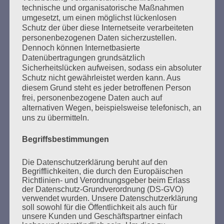
technische und organisatorische Maßnahmen
wissen wollt. Ihr müsst alles wissen, was damals
umgesetzt, um einen möglichst lückenlosen
geschah. Und warum es geschah.
Schutz der über diese Internetseite verarbeiteten
personenbezogenen Daten sicherzustellen.
Esther Bejarano
Dennoch können Internetbasierte
Datenübertragungen grundsätzlich
Sicherheitslücken aufweisen, sodass ein absoluter
Schutz nicht gewährleistet werden kann. Aus
diesem Grund steht es jeder betroffenen Person
frei, personenbezogene Daten auch auf
alternativen Wegen, beispielsweise telefonisch, an
uns zu übermitteln.
SUCHEN
Begriffsbestimmungen
NACH:
Die Datenschutzerklärung beruht auf den
Begrifflichkeiten, die durch den Europäischen
Richtlinien- und Verordnungsgeber beim Erlass
der Datenschutz-Grundverordnung (DS-GVO)
verwendet wurden. Unsere Datenschutzerklärung
MARATHONLESUNG AUS DEN
soll sowohl für die Öffentlichkeit als auch für
VERBRANNTEN BÜCHERN
unsere Kunden und Geschäftspartner einfach