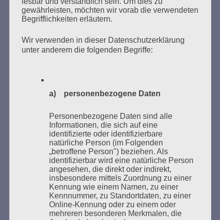
lesbar und verständlich sein. Um dies zu
gewährleisten, möchten wir vorab die verwendeten
Begrifflichkeiten erläutern.
Wir verwenden in dieser Datenschutzerklärung
unter anderem die folgenden Begriffe:
Donnerstag, 21. Mai 2026, 11 – 18 Uhr
Zum 26. Mal gibt es eine Marathonlesung anlässlich
a) personenbezogene Daten
des Gedenkens an die Verbrennung von Büchern am
Kaifu-Ufer – genau an dem Ort, wo im Mai 1933 NS-
Personenbezogene Daten sind alle
Studentenorganisationen und Burschenschaftler
Informationen, die sich auf eine
identifizierte oder identifizierbare
Bücher verbrannten.
natürliche Person (im Folgenden
„betroffene Person") beziehen. Als
Weitere Informationen:
lesezeichen-setzen.de
identifizierbar wird eine natürliche Person
angesehen, die direkt oder indirekt,
insbesondere mittels Zuordnung zu einer
Kennung wie einem Namen, zu einer
Kennnummer, zu Standortdaten, zu einer
Online-Kennung oder zu einem oder
mehreren besonderen Merkmalen, die
GEDENKEN UND ERINNERN BEGINNT IN