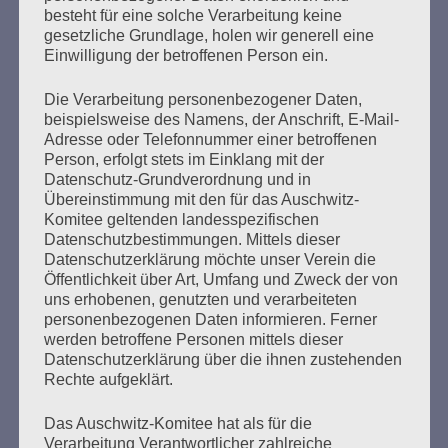
Erstellt am
13. Januar 2026
besteht für eine solche Verarbeitung keine
gesetzliche Grundlage, holen wir generell eine
Einwilligung der betroffenen Person ein.
Seit 39 Jahren lädt das Auschwitz-Komitee im Januar zu
Veranstaltungen ein, um an die Befreiung des
Die Verarbeitung personenbezogener Daten,
Konzentrations- und Vernichtungslagers Auschwitz zu
beispielsweise des Namens, der Anschrift, E-Mail-
erinnern.
Adresse oder Telefonnummer einer betroffenen
Person, erfolgt stets im Einklang mit der
mehr ...
Datenschutz-Grundverordnung und in
Übereinstimmung mit den für das Auschwitz-
Komitee geltenden landesspezifischen
Datenschutzbestimmungen. Mittels dieser
Datenschutzerklärung möchte unser Verein die
Seitennummerierung
Öffentlichkeit über Art, Umfang und Zweck der von
1
Weiter
uns erhobenen, genutzten und verarbeiteten
der
personenbezogenen Daten informieren. Ferner
werden betroffene Personen mittels dieser
Beiträge
Datenschutzerklärung über die ihnen zustehenden
Rechte aufgeklärt.
Ihr habt keine Schuld an dieser Zeit. Aber ihr macht
Das Auschwitz-Komitee hat als für die
Verarbeitung Verantwortlicher zahlreiche
euch schuldig, wenn ihr nichts über diese Zeit