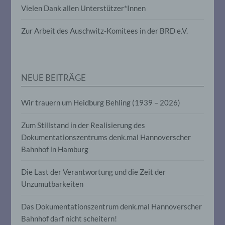
Vielen Dank allen Unterstützer*Innen
die darin besteht, dass diese
personenbezogenen Daten verwendet
werden, um bestimmte persönliche
Zur Arbeit des Auschwitz-Komitees in der BRD e.V.
Aspekte, die sich auf eine natürliche
Person beziehen, zu bewerten,
insbesondere, um Aspekte bezüglich
Arbeitsleistung, wirtschaftlicher Lage,
Gesundheit, persönlicher Vorlieben,
NEUE BEITRÄGE
Interessen, Zuverlässigkeit, Verhalten,
Aufenthaltsort oder Ortswechsel dieser
natürlichen Person zu analysieren oder
Wir trauern um Heidburg Behling (1939 – 2026)
vorherzusagen.
Zum Stillstand in der Realisierung des
Dokumentationszentrums denk.mal Hannoverscher
f) Pseudonymisierung
Bahnhof in Hamburg
Pseudonymisierung ist die Verarbeitung
Die Last der Verantwortung und die Zeit der
personenbezogener Daten in einer Weise,
auf welche die personenbezogenen Daten
Unzumutbarkeiten
ohne Hinzuziehung zusätzlicher
Informationen nicht mehr einer
Das Dokumentationszentrum denk.mal Hannoverscher
spezifischen betroffenen Person
zugeordnet werden können, sofern diese
Bahnhof darf nicht scheitern!