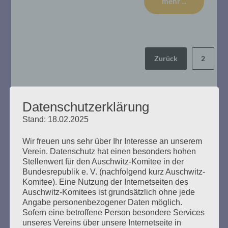
mehr ...
Seitennummerierung
Zurück
2
der
Beiträge
Datenschutzerklärung
Stand: 18.02.2025
Ich appelliere an alle Menschen:
Bitte, bitte schweigt nicht
Wir freuen uns sehr über Ihr Interesse an unserem
wenn ihr Unrecht seht.
Verein. Datenschutz hat einen besonders hohen
Stellenwert für den Auschwitz-Komitee in der
Esther Bejarano
Bundesrepublik e. V. (nachfolgend kurz Auschwitz-
Komitee). Eine Nutzung der Internetseiten des
Auschwitz-Komitees ist grundsätzlich ohne jede
Angabe personenbezogener Daten möglich.
Sofern eine betroffene Person besondere Services
unseres Vereins über unsere Internetseite in