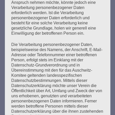
Anspruch nehmen möchte, könnte jedoch eine
Verarbeitung personenbezogener Daten
erforderlich werden. Ist die Verarbeitung
personenbezogener Daten erforderlich und
SUCHEN
besteht für eine solche Verarbeitung keine
gesetzliche Grundlage, holen wir generell eine
NACH:
Einwilligung der betroffenen Person ein.
Die Verarbeitung personenbezogener Daten,
beispielsweise des Namens, der Anschrift, E-Mail-
Adresse oder Telefonnummer einer betroffenen
MARATHONLESUNG AUS DEN
Person, erfolgt stets im Einklang mit der
VERBRANNTEN BÜCHERN
Datenschutz-Grundverordnung und in
Übereinstimmung mit den für das Auschwitz-
Komitee geltenden landesspezifischen
Datenschutzbestimmungen. Mittels dieser
Datenschutzerklärung möchte unser Verein die
Öffentlichkeit über Art, Umfang und Zweck der von
uns erhobenen, genutzten und verarbeiteten
personenbezogenen Daten informieren. Ferner
werden betroffene Personen mittels dieser
Donnerstag, 21. Mai 2026, 11 – 18 Uhr
Datenschutzerklärung über die ihnen zustehenden