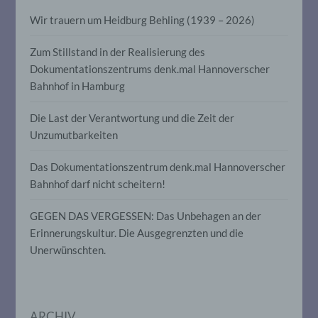
automatisierter Verfahren ausgeführte
Wir trauern um Heidburg Behling (1939 – 2026)
Vorgang oder jede solche Vorgangsreihe
im Zusammenhang mit
personenbezogenen Daten wie das
Zum Stillstand in der Realisierung des
Erheben, das Erfassen, die Organisation,
Dokumentationszentrums denk.mal Hannoverscher
das Ordnen, die Speicherung, die
Anpassung oder Veränderung, das
Bahnhof in Hamburg
Auslesen, das Abfragen, die Verwendung,
die Offenlegung durch Übermittlung,
Die Last der Verantwortung und die Zeit der
Verbreitung oder eine andere Form der
Unzumutbarkeiten
Bereitstellung, den Abgleich oder die
Verknüpfung, die Einschränkung, das
Löschen oder die Vernichtung.
Das Dokumentationszentrum denk.mal Hannoverscher
Bahnhof darf nicht scheitern!
d) Einschränkung der Verarbeitung
GEGEN DAS VERGESSEN: Das Unbehagen an der
Erinnerungskultur. Die Ausgegrenzten und die
Einschränkung der Verarbeitung ist die
Unerwünschten.
Markierung gespeicherter
personenbezogener Daten mit dem Ziel,
ihre künftige Verarbeitung einzuschränken.
ARCHIV