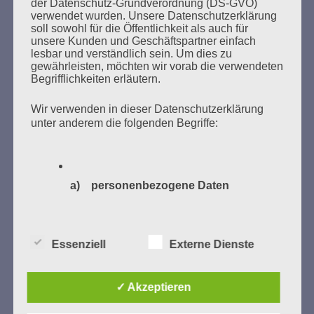
der Datenschutz-Grundverordnung (DS-GVO)
verwendet wurden. Unsere Datenschutzerklärung
soll sowohl für die Öffentlichkeit als auch für
Zum 13. Monat des Gedenkens in Hamburg-
unsere Kunden und Geschäftspartner einfach
Eimsbüttel
lesbar und verständlich sein. Um dies zu
gewährleisten, möchten wir vorab die verwendeten
Gedenken als Erinnerung für eine Zukunft, die ein
Begrifflichkeiten erläutern.
Leben in Menschenwürde garantiert.
Steffi Wittenberg
Vom 20. April bis 14. Juni 2026
Wir verwenden in dieser Datenschutzerklärung
unter anderem die folgenden Begriffe:
Weitere Informationen:
gedenken-eimsbuettel.de
a) personenbezogene Daten
Personenbezogene Daten sind alle
ZUM NACHLESEN
Informationen, die sich auf eine
identifizierte oder identifizierbare
Essenziell
Externe Dienste
natürliche Person (im Folgenden
Der Stutthof-Prozess
„betroffene Person") beziehen. Als
identifizierbar wird eine natürliche Person
✓ Akzeptieren
angesehen, die direkt oder indirekt,
insbesondere mittels Zuordnung zu einer