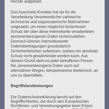
Rechte aufgeklärt.
Zum 26. Mal gibt es eine Marathonlesung anlässlich
des Gedenkens an die Verbrennung von Büchern am
Das Auschwitz-Komitee hat als für die
Kaifu-Ufer – genau an dem Ort, wo im Mai 1933 NS-
Verarbeitung Verantwortlicher zahlreiche
Studentenorganisationen und Burschenschaftler
technische und organisatorische Maßnahmen
Bücher verbrannten.
umgesetzt, um einen möglichst lückenlosen
Schutz der über diese Internetseite verarbeiteten
personenbezogenen Daten sicherzustellen.
Weitere Informationen:
lesezeichen-setzen.de
Dennoch können Internetbasierte
Datenübertragungen grundsätzlich
Sicherheitslücken aufweisen, sodass ein absoluter
Schutz nicht gewährleistet werden kann. Aus
diesem Grund steht es jeder betroffenen Person
GEDENKEN UND ERINNERN BEGINNT IN
frei, personenbezogene Daten auch auf
UNSERER NACHBARSCHAFT
alternativen Wegen, beispielsweise telefonisch, an
uns zu übermitteln.
Begriffsbestimmungen
Die Datenschutzerklärung beruht auf den
Begrifflichkeiten, die durch den Europäischen
Richtlinien- und Verordnungsgeber beim Erlass