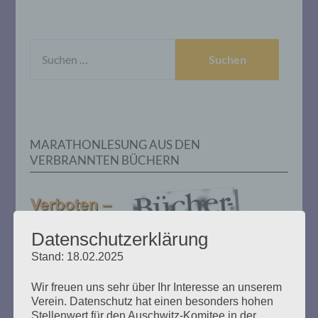
SUCHEN
NACH:
MARATHONLESUNG AUS DEN
VERBRANNTEN BÜCHERN
Datenschutzerklärung
Stand: 18.02.2025
Wir freuen uns sehr über Ihr Interesse an unserem
Donnerstag, 21. Mai 2026, 11 – 18 Uhr
Verein. Datenschutz hat einen besonders hohen
Zum 26. Mal gibt es eine Marathonlesung anlässlich
Stellenwert für den Auschwitz-Komitee in der