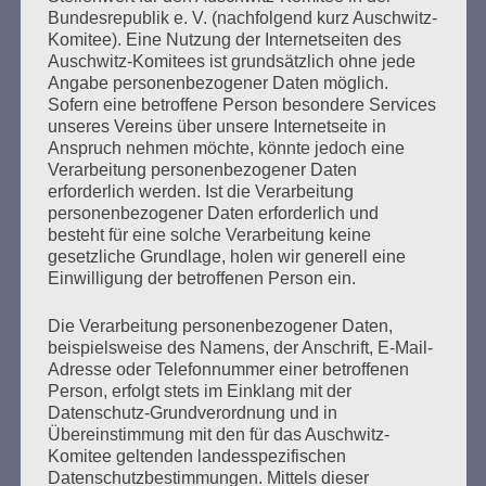
des Gedenkens an die Verbrennung von Büchern am
Bundesrepublik e. V. (nachfolgend kurz Auschwitz-
Kaifu-Ufer – genau an dem Ort, wo im Mai 1933 NS-
Komitee). Eine Nutzung der Internetseiten des
Auschwitz-Komitees ist grundsätzlich ohne jede
Studentenorganisationen und Burschenschaftler
Angabe personenbezogener Daten möglich.
Bücher verbrannten.
Sofern eine betroffene Person besondere Services
unseres Vereins über unsere Internetseite in
Weitere Informationen:
lesezeichen-setzen.de
Anspruch nehmen möchte, könnte jedoch eine
Verarbeitung personenbezogener Daten
erforderlich werden. Ist die Verarbeitung
personenbezogener Daten erforderlich und
besteht für eine solche Verarbeitung keine
gesetzliche Grundlage, holen wir generell eine
GEDENKEN UND ERINNERN BEGINNT IN
Einwilligung der betroffenen Person ein.
UNSERER NACHBARSCHAFT
Die Verarbeitung personenbezogener Daten,
beispielsweise des Namens, der Anschrift, E-Mail-
Adresse oder Telefonnummer einer betroffenen
Person, erfolgt stets im Einklang mit der
Datenschutz-Grundverordnung und in
Übereinstimmung mit den für das Auschwitz-
Komitee geltenden landesspezifischen
Datenschutzbestimmungen. Mittels dieser