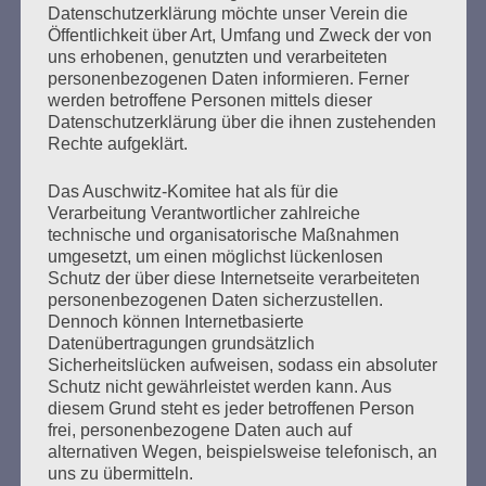
Datenschutzerklärung möchte unser Verein die
Öffentlichkeit über Art, Umfang und Zweck der von
Zum 13. Monat des Gedenkens in Hamburg-
uns erhobenen, genutzten und verarbeiteten
Eimsbüttel
personenbezogenen Daten informieren. Ferner
Gedenken als Erinnerung für eine Zukunft, die ein
werden betroffene Personen mittels dieser
Leben in Menschenwürde garantiert.
Steffi Wittenberg
Datenschutzerklärung über die ihnen zustehenden
Rechte aufgeklärt.
Vom 20. April bis 14. Juni 2026
Das Auschwitz-Komitee hat als für die
Weitere Informationen:
gedenken-eimsbuettel.de
Verarbeitung Verantwortlicher zahlreiche
technische und organisatorische Maßnahmen
umgesetzt, um einen möglichst lückenlosen
Schutz der über diese Internetseite verarbeiteten
personenbezogenen Daten sicherzustellen.
ZUM NACHLESEN
Dennoch können Internetbasierte
Datenübertragungen grundsätzlich
Sicherheitslücken aufweisen, sodass ein absoluter
Der Stutthof-Prozess
Schutz nicht gewährleistet werden kann. Aus
diesem Grund steht es jeder betroffenen Person
frei, personenbezogene Daten auch auf
alternativen Wegen, beispielsweise telefonisch, an
uns zu übermitteln.
SEITEN