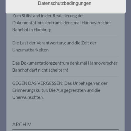
Informationen, die sich auf eine
Wir trauern um Heidburg Behling (1939 – 2026)
Datenschutzbedingungen
identifizierte oder identifizierbare
natürliche Person (im Folgenden
Zum Stillstand in der Realisierung des
„betroffene Person") beziehen. Als
Dokumentationszentrums denk.mal Hannoverscher
identifizierbar wird eine natürliche Person
angesehen, die direkt oder indirekt,
Bahnhof in Hamburg
insbesondere mittels Zuordnung zu einer
Kennung wie einem Namen, zu einer
Die Last der Verantwortung und die Zeit der
Kennnummer, zu Standortdaten, zu einer
Online-Kennung oder zu einem oder
Unzumutbarkeiten
mehreren besonderen Merkmalen, die
Ausdruck der physischen,
Das Dokumentationszentrum denk.mal Hannoverscher
physiologischen, genetischen,
Bahnhof darf nicht scheitern!
psychischen, wirtschaftlichen, kulturellen
oder sozialen Identität dieser natürlichen
Person sind, identifiziert werden kann.
GEGEN DAS VERGESSEN: Das Unbehagen an der
Erinnerungskultur. Die Ausgegrenzten und die
Unerwünschten.
b) betroffene Person
Betroffene Person ist jede identifizierte
oder identifizierbare natürliche Person,
deren personenbezogene Daten von dem
ARCHIV
für die Verarbeitung Verantwortlichen