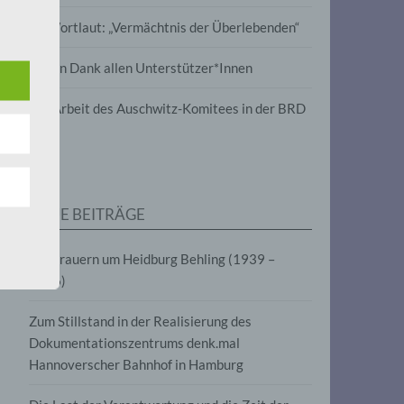
wird
Im Wortlaut: „Vermächtnis der Überlebenden“
m
Vielen Dank allen Unterstützer*Innen
line-
en,
Zur Arbeit des Auschwitz-Komitees in der BRD
tät
e.V.
NEUE BEITRÄGE
für
Wir trauern um Heidburg Behling (1939 –
2026)
Zum Stillstand in der Realisierung des
Dokumentationszentrums denk.mal
Hannoverscher Bahnhof in Hamburg
fahren
eben,