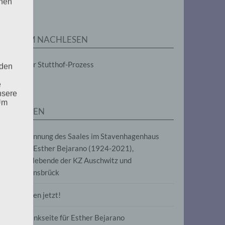
enen
ZUM NACHLESEN
Der Stutthof-Prozess
 den
e
nsere
 Um
SEITEN
Benennung des Saales im Stavenhagenhaus
nach Esther Bejarano (1924-2021),
Überlebende der KZ Auschwitz und
Ravensbrück
Frieden jetzt!
Gedenkseite für Esther Bejarano
uf