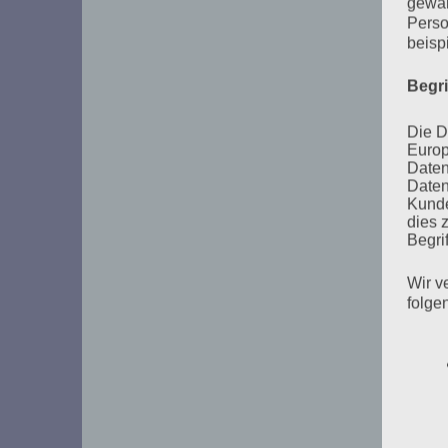
gewäh
Perso
beisp
Begr
Die D
Europ
Daten
Daten
Kunde
dies 
Begrif
Wir v
folge