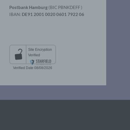
Postbank Hamburg
(BIC PBNKDEFF )
IBAN:
DE91 2001 0020 0601 7922 06
aten
er
t
chen
 die