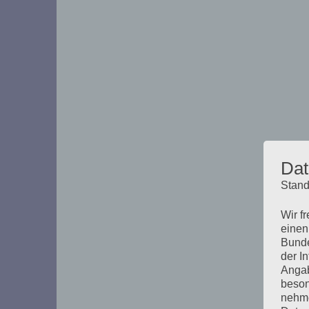
Dat
Stand
Wir f
einen
Bunde
der I
Angab
beson
nehme