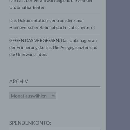
Die Last der Verantwortung und die Zeit der
, die
Unzumutbarkeiten
die
g
die
Das Dokumentationszentrum denk.mal
Hannoverscher Bahnhof darf nicht scheitern!
GEGEN DAS VERGESSEN: Das Unbehagen an
der Erinnerungskultur. Die Ausgegrenzten und
die Unerwünschten.
rter
eitung
ARCHIV
Archiv
e
iehen,
SPENDENKONTO:
tung,