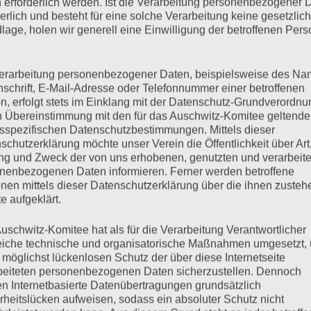
 erforderlich werden. Ist die Verarbeitung personenbezogener 
derlich und besteht für eine solche Verarbeitung keine gesetzlic
lage, holen wir generell eine Einwilligung der betroffenen Pers
erarbeitung personenbezogener Daten, beispielsweise des Na
nschrift, E-Mail-Adresse oder Telefonnummer einer betroffenen
n, erfolgt stets im Einklang mit der Datenschutz-Grundverordnu
n Übereinstimmung mit den für das Auschwitz-Komitee geltend
sspezifischen Datenschutzbestimmungen. Mittels dieser
schutzerklärung möchte unser Verein die Öffentlichkeit über Art
g und Zweck der von uns erhobenen, genutzten und verarbeit
nenbezogenen Daten informieren. Ferner werden betroffene
nen mittels dieser Datenschutzerklärung über die ihnen zuste
e aufgeklärt.
uschwitz-Komitee hat als für die Verarbeitung Verantwortlicher
eiche technische und organisatorische Maßnahmen umgesetzt,
 möglichst lückenlosen Schutz der über diese Internetseite
beiteten personenbezogenen Daten sicherzustellen. Dennoch
n Internetbasierte Datenübertragungen grundsätzlich
rheitslücken aufweisen, sodass ein absoluter Schutz nicht