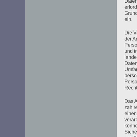
Daten
erfor
Grund
ein.
Die V
der A
Perso
und i
lande
Daten
Umfan
perso
Perso
Recht
Das A
zahlr
einen
verar
könne
Siche