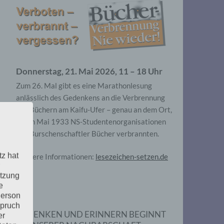
Donnerstag, 21. Mai 2026, 11 – 18 Uhr
Zum 26. Mal gibt es eine Marathonlesung
anlässlich des Gedenkens an die Verbrennung
von Büchern am Kaifu-Ufer – genau an dem Ort,
wo im Mai 1933 NS-Studentenorganisationen
und Burschenschaftler Bücher verbrannten.
tz hat
Weitere Informationen:
lesezeichen-setzen.de
utzung
e
Person
spruch
GEDENKEN UND ERINNERN BEGINNT
er