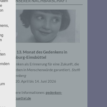
IN UNSERER NACHBARSCHAFT
Daten
he
on
mens,
ng
en
,
Zum 13. Monat des Gedenkens in
eten
Hamburg-Eimsbüttel
henden
Gedenken als Erinnerung für eine Zukunft, die
ein Leben in Menschenwürde garantiert.
Steffi
Wittenberg
Vom 20. April bis 14. Juni 2026
 um
Weitere Informationen:
gedenken-
eimsbuettel.de